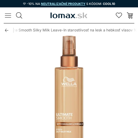
💜 -10% NA
NEUTRALIZAČNÉ PRODUKTY
S KÓDOM:
COOL10
LOMAX
s Ultimate Smooth Silky Milk Leave-In starostlivosť na lesk a hebkosť vlasov 1