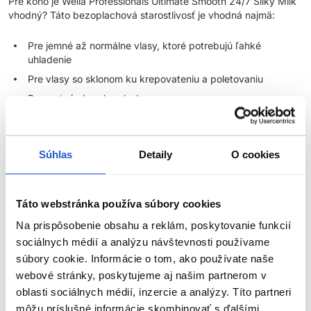
Pre koho je Wella Professionals Ultimate Smooth 24/7 Silky Milk
vhodný? Táto bezoplachová starostlivosť je vhodná najmä:
Pre jemné až normálne vlasy, ktoré potrebujú ľahké
uhladenie
Pre vlasy so sklonom ku krepovateniu a poletovaniu
Pre matné vlasy bez lesku
Pre suchšie dĺžky a končeky
Pre vlasy, ktoré sa ťažšie rozčesávajú alebo upravujú
Súhlas
Detaily
O cookies
Pre zákazníkov, ktorí chcú hebké, hladké a lesklé vlasy bez
mastného efektu
Pre každého, kto používa fén, žehličku alebo kulmu a chce
Táto webstránka používa súbory cookies
vlasom dopriať tepelnú ochranu
Na prispôsobenie obsahu a reklám, poskytovanie funkcií
Produkt je ideálny pre tých, ktorí nechcú ťažký stylingový krém
sociálnych médií a analýzu návštevnosti používame
ani klasický olej, ale hľadajú ľahkú leave-in starostlivosť na
súbory cookie. Informácie o tom, ako používate naše
každodenné použitie.
webové stránky, poskytujeme aj našim partnerom v
oblasti sociálnych médií, inzercie a analýzy. Títo partneri
Tento profesionálny leave-in produkt z
radu uhladzujúcej
starostlivosti o vlasy Wella Professionals Ultimate Smooth
môžu príslušné informácie skombinovať s ďalšími