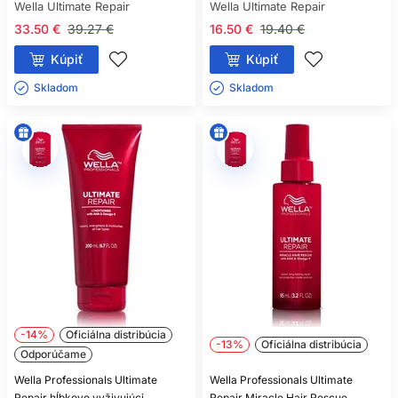
Wella Ultimate Repair
Wella Ultimate Repair
33.50 €
39.27 €
16.50 €
19.40 €
Kúpiť
Kúpiť
Skladom ㅤ
Skladom ㅤ
-14%
Oficiálna distribúcia
-13%
Oficiálna distribúcia
Odporúčame
Wella Professionals Ultimate
Wella Professionals Ultimate
Repair hĺbkovo vyživujúci
Repair Miracle Hair Rescue