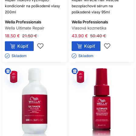
kondicionér na poškodené vlasy
bezoplachové sérum na
200ml
poškodené vlasy 95ml
Wella Professionals
Wella Professionals
Wella Ultimate Repair
Vlasová kozmetika
18.50 €
21.50 €
43.90 €
50.40 €
Kúpiť
Kúpiť
Skladom ㅤ
Skladom ㅤ