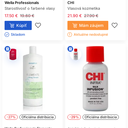
Wella Professionals
CHI
Starostlivosť o farbené vlasy
Vlasová kozmetika
17.50 €
19.60 €
21.90 €
27.90 €
Kúpiť
Mám záujem
Skladom ㅤ
Aktuálne nedostupné
-27%
Oficiálna distribúcia
-29%
Oficiálna distribúcia