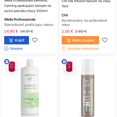
Wella Professionals Elements
CHI Silk Infusion balzam na vlasy
Calming upokojujúci šampón na
15ml
suchú pokožku hlavy 1000ml
CHI
Wella Professionals
Kondicionéry na poškodené
Starostlivosť podľa typu vlasov
vlasy
24.90 €
34.01 €
2.00 €
2.80 €
Kúpiť
Mám záujem
Skladom ㅤ
Aktuálne nedostupné