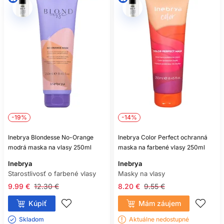
-19%
-14%
Inebrya Blondesse No-Orange
Inebrya Color Perfect ochranná
modrá maska na vlasy 250ml
maska na farbené vlasy 250ml
Inebrya
Inebrya
Starostlivosť o farbené vlasy
Masky na vlasy
9.99 €
12.30 €
8.20 €
9.55 €
Kúpiť
Mám záujem
Skladom ㅤ
Aktuálne nedostupné