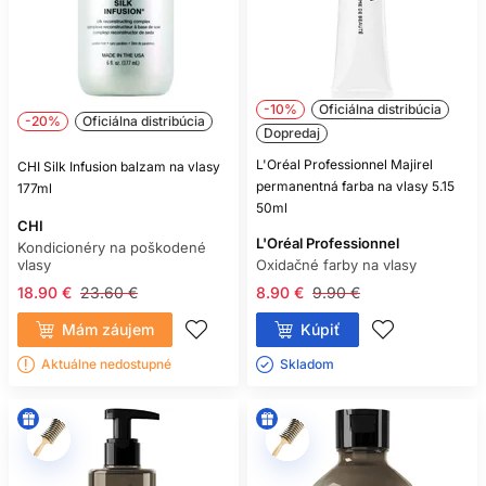
-10%
Oficiálna distribúcia
-20%
Oficiálna distribúcia
Dopredaj
L'Oréal Professionnel Majirel
CHI Silk Infusion balzam na vlasy
permanentná farba na vlasy 5.15
177ml
50ml
CHI
L'Oréal Professionnel
Kondicionéry na poškodené
vlasy
Oxidačné farby na vlasy
18.90 €
23.60 €
8.90 €
9.90 €
Mám záujem
Kúpiť
Aktuálne nedostupné
Skladom ㅤ