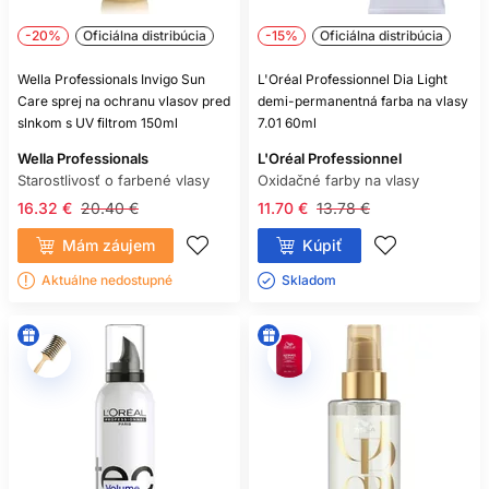
-20%
Oficiálna distribúcia
-15%
Oficiálna distribúcia
Wella Professionals Invigo Sun
L'Oréal Professionnel Dia Light
Care sprej na ochranu vlasov pred
demi-permanentná farba na vlasy
slnkom s UV filtrom 150ml
7.01 60ml
Wella Professionals
L'Oréal Professionnel
Starostlivosť o farbené vlasy
Oxidačné farby na vlasy
16.32 €
20.40 €
11.70 €
13.78 €
Mám záujem
Kúpiť
Aktuálne nedostupné
Skladom ㅤ