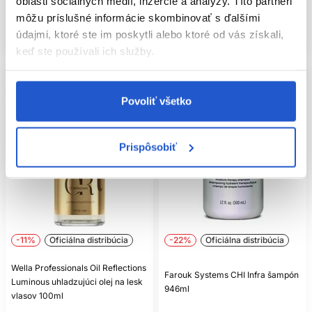
oblasti sociálnych médií, inzercie a analýzy. Títo partneri
Mám záujem
Kúpiť
môžu príslušné informácie skombinovať s ďalšími
údajmi, ktoré ste im poskytli alebo ktoré od vás získali,
Aktuálne nedostupné
Skladom ㅤ
keď ste používali ich služby.
Povoliť všetko
Prispôsobiť
-11%
Oficiálna distribúcia
-22%
Oficiálna distribúcia
Wella Professionals Oil Reflections
Farouk Systems CHI Infra šampón
Luminous uhladzujúci olej na lesk
946ml
vlasov 100ml