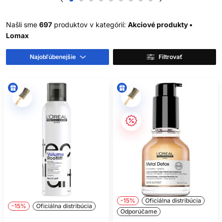
Našli sme
697
produktov v kategórií:
Akciové produkty •
Lomax
Najobľúbenejšie
Filtrovať
-15%
Oficiálna distribúcia
-15%
Oficiálna distribúcia
Odporúčame