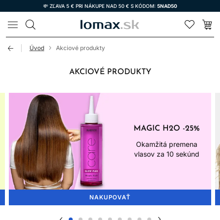
💸 ZĽAVA 5 € PRI NÁKUPE NAD 50 € S KÓDOM:
5NAD50
LOMAX
Úvod
Akciové produkty
AKCIOVÉ PRODUKTY
MAGIC H2O -25%
Okamžitá premena
vlasov za 10 sekúnd
NAKUPOVAŤ