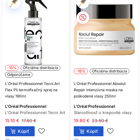
-15%
Oficiálna distribúcia
-16%
Oficiálna distribúcia
Odporúčame
L'Oréal Professionnel Tecni.Art
L'Oréal Professionnel Absolut
Flex Pli termofixačný sprej na
Repair intenzívna maska na
vlasy 190ml
poškodené vlasy 250ml
L'Oréal Professionnel
L'Oréal Professionnel
L'Oréal Professionnel Tecni Art
Starostlivosť o krepovité vlasy
15.10 €
17.80 €
19.80 €
23.50 €
Kúpiť
Kúpiť