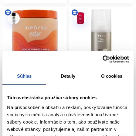
Súhlas
Detaily
O cookies
-16%
-6%
Oficiálna distribúcia
Wella Professionals EIMI Texture
Táto webstránka používa súbory cookies
Inebrya Color Perfect ochranná
Shape Me stylingový gél na vlasy
maska na farbené vlasy 1000ml
Na prispôsobenie obsahu a reklám, poskytovanie funkcií
150ml
sociálnych médií a analýzu návštevnosti používame
Inebrya
Wella Professionals
súbory cookie. Informácie o tom, ako používate naše
Masky na vlasy
Wella Texture
webové stránky, poskytujeme aj našim partnerom v
13.99 €
16.70 €
11.90 €
12.70 €