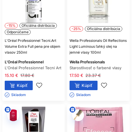
-15%
Oficiálna distribúcia
-25%
Oficiálna distribúcia
Odporúčame
L'Oréal Professionnel Tecni.Art
Wella Professionals Oil Reflections
Volume Extra Full pena pre objem
Light Luminous ľahký olej na
vlasov 250ml
jemné vlasy 100ml
L'Oréal Professionnel
Wella Professionals
L'Oréal Professionnel Tecni Art
Starostlivosť o farbené vlasy
15.10 €
17.80 €
17.50 €
23.37 €
Kúpiť
Kúpiť
Skladom ㅤ
Skladom ㅤ