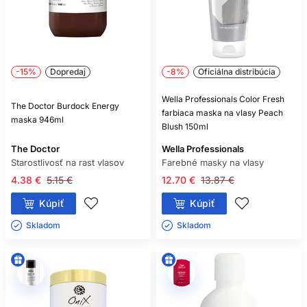
-15%
Dopredaj
-8%
Oficiálna distribúcia
Wella Professionals Color Fresh
The Doctor Burdock Energy
farbiaca maska na vlasy Peach
maska 946ml
Blush 150ml
The Doctor
Wella Professionals
Starostlivosť na rast vlasov
Farebné masky na vlasy
4.38 €
5.15 €
12.70 €
13.87 €
Kúpiť
Kúpiť
Skladom ㅤ
Skladom ㅤ