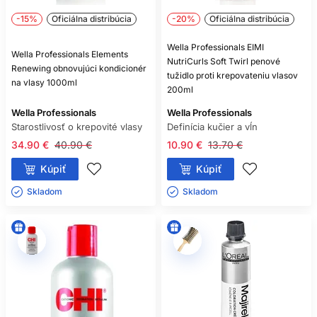
-15%
Oficiálna distribúcia
-20%
Oficiálna distribúcia
Wella Professionals EIMI
Wella Professionals Elements
NutriCurls Soft Twirl penové
Renewing obnovujúci kondicionér
tužidlo proti krepovateniu vlasov
na vlasy 1000ml
200ml
Wella Professionals
Wella Professionals
Starostlivosť o krepovité vlasy
Definícia kučier a vĺn
34.90 €
40.90 €
10.90 €
13.70 €
Kúpiť
Kúpiť
Skladom ㅤ
Skladom ㅤ