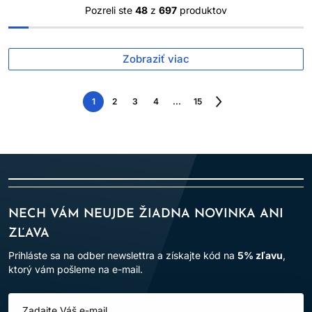
Pozreli ste
48
z
697
produktov
Zobraziť viac
1
2
3
4
...
15
Nasledujúca
strana
NECH VÁM NEUJDE ŽIADNA NOVINKA ANI
ZĽAVA
Prihláste sa na odber newslettra a získajte kód na
5% zľavu
,
ktorý vám pošleme na e-mail.