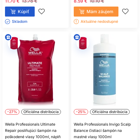
11.70 €
13.78 €
8.59 €
10.10 €
Kúpiť
Mám záujem
Skladom ㅤ
Aktuálne nedostupné
-27%
Oficiálna distribúcia
-25%
Oficiálna distribúcia
Wella Professionals Ultimate
Wella Professionals Invigo Scalp
Repair posilňujúci šampón na
Balance čistiaci šampón na
poškodené vlasy 1000ml, náplň
mastné vlasy 1000ml