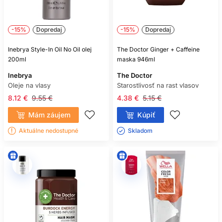
-15%
Dopredaj
-15%
Dopredaj
Inebrya Style-In Oil No Oil olej
The Doctor Ginger + Caffeine
200ml
maska 946ml
Inebrya
The Doctor
Oleje na vlasy
Starostlivosť na rast vlasov
8.12 €
9.55 €
4.38 €
5.15 €
Mám záujem
Kúpiť
Aktuálne nedostupné
Skladom ㅤ