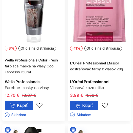
-8%
Oficiálna distribúcia
-11%
Oficiálna distribúcia
Wella Professionals Color Fresh
L'Oréal Professionnel Efassor
farbiaca maska na vlasy Cool
odstraňovač farby z vlasov 28g
Espresso 150ml
Wella Professionals
L'Oréal Professionnel
Farebné masky na vlasy
Vlasová kozmetika
12.70 €
13.87 €
3.99 €
4.50 €
Kúpiť
Kúpiť
Skladom ㅤ
Skladom ㅤ