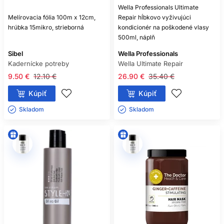
Wella Professionals Ultimate
Melírovacia fólia 100m x 12cm,
Repair hĺbkovo vyživujúci
hrúbka 15mikro, strieborná
kondicionér na poškodené vlasy
500ml, náplň
Sibel
Wella Professionals
Kadernícke potreby
Wella Ultimate Repair
9.50 €
12.10 €
26.90 €
35.40 €
Kúpiť
Kúpiť
Skladom ㅤ
Skladom ㅤ