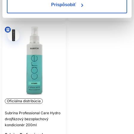
Prispôsobiť
Kúpiť
Mám záujem
Skladom ㅤ
Aktuálne nedostupné
Oficiálna distribúcia
Subrina Professional Care Hydro
dvojfázový bezoplachový
kondicionér 200ml