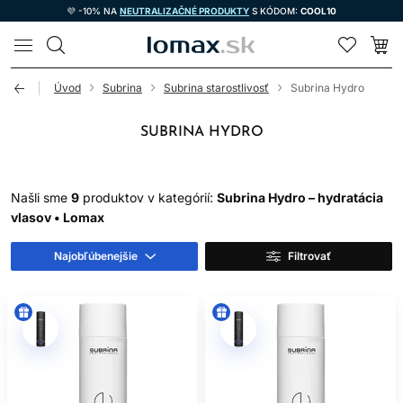
💜 -10% NA
NEUTRALIZAČNÉ PRODUKTY
S KÓDOM:
COOL10
LOMAX
Úvod
Subrina
Subrina starostlivosť
Subrina Hydro
SUBRINA HYDRO
Našli sme
9
produktov v kategórií:
Subrina Hydro – hydratácia
vlasov • Lomax
Najobľúbenejšie
Filtrovať