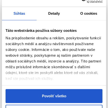
Súhlas
Detaily
O cookies
Táto webstránka používa súbory cookies
Na prispôsobenie obsahu a reklám, poskytovanie funkcií
sociálnych médií a analýzu návštevnosti používame
súbory cookie. Informácie o tom, ako používate naše
webové stránky, poskytujeme aj našim partnerom v
oblasti sociálnych médií, inzercie a analýzy. Títo partneri
Oficiálna distribúcia
Oficiálna distribúcia
môžu príslušné informácie skombinovať s ďalšími
Profesional
údajmi, ktoré ste im poskytli alebo ktoré od vás získali,
Subrina Professional Hydro
Subrina Professional Care Hydro
keď ste používali ich služby.
hydratačný šampón na suché
maska 500ml
vlasy 250ml
Subrina Professional
Subrina Professional
Povoliť všetko
Starostlivosť podľa typu vlasov
Starostlivosť o krepovité vlasy
6.90 €
15.30 €