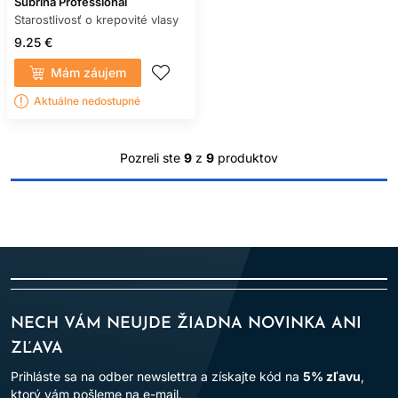
Subrina Professional
Starostlivosť o krepovité vlasy
9.25 €
Mám záujem
Aktuálne nedostupné
Pozreli ste
9
z
9
produktov
NECH VÁM NEUJDE ŽIADNA NOVINKA ANI
ZĽAVA
Prihláste sa na odber newslettra a získajte kód na
5% zľavu
,
ktorý vám pošleme na e-mail.