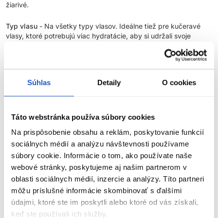
žiarivé.
Typ vlasu
- Na všetky typy vlasov. Ideálne tiež pre kučeravé
vlasy, ktoré potrebujú viac hydratácie, aby si udržali svoje
nádhernú vlnitosť.
INGREDIENCIE:
Súhlas
Detaily
O cookies
Kyselina hyaluronová
-
Pôsobí ako účinná hydratačná zložka,
ktorá poskytuje dlhotrvajúcu vlhkosť. Prírodné zvlhčovadlo,
cukor, ktorý sa v tele prirodzene nachádza, a ktorý drží vodu,
Táto webstránka používa súbory cookies
pomáha udržiavať hydratáciu a kyprosť.
Na prispôsobenie obsahu a reklám, poskytovanie funkcií
Glycerín
- Zvlhčujúca a regeneračná zložka, ktorá sa nachádza
sociálnych médií a analýzu návštevnosti používame
štandartne v našom tele, pomáha nastoliť prirodzenú rovnováhu
súbory cookie. Informácie o tom, ako používate naše
a hydratáciu.
webové stránky, poskytujeme aj našim partnerom v
oblasti sociálnych médií, inzercie a analýzy. Títo partneri
môžu príslušné informácie skombinovať s ďalšími
Parametre
údajmi, ktoré ste im poskytli alebo ktoré od vás získali,
keď ste používali ich služby.