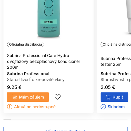
Oficiálna distribúcia
Oficiálna distribú
Subrina Professional Care Hydro
Subrina Profes
dvojfázový bezoplachový kondicionér
tester 25ml
200ml
Subrina Professional
Subrina Profes
Starostlivosť o krepovité vlasy
Starostlivosť o 
9.25 €
2.05 €
Mám záujem
Kúpiť
Aktuálne nedostupné
Skladom ㅤ