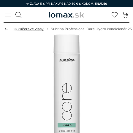
💸 ZĽAVA 5 € PRI NÁKUPE NAD 50 € S KÓDOM:
5NAD50
LOMAX
cionéry na kučeravé vlasy
Subrina Professional Care Hydro kondicionér 25