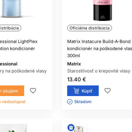
istribúcia
Oficiálna distribúcia
essional LightPlex
Matrix Instacure Build-A-Bond
tion kondicionér
kondicionér na poškodené vla
300ml
essional
Matrix
ry na poškodené vlasy
Starostlivosť o krepovité vlasy
13.40 €
 záujem
Kúpiť
e nedostupné
Skladom ㅤ