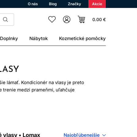
O nás
Blog
Značky
Akcie
0.00 €
Doplnky
Nábytok
Kozmetické pomôcky
LASY
ie lámať. Kondicionér na vlasy je preto
je trenie medzi prameňmi, uľahčuje
 na poškodené vlasy nájdete ľahšie aj
lingom alebo mechanickou záťažou.
no nie je živé tkanivo. Vhodne zvolená
akticky dôležité: vlasy, ktoré sa ľahšie
ickému opotrebovaniu.
 vlasy • Lomax
Najobľúbenejšie