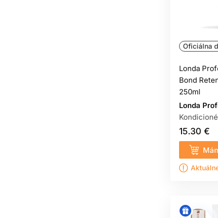
Oficiálna d
Londa Prof
Bond Reten
250ml
Londa Prof
Kondicioné
15.30 €
Mám
Aktuáln