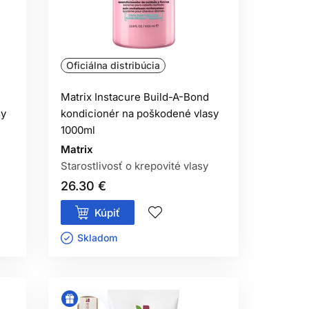
Oficiálna distribúcia
Matrix Instacure Build-A-Bond
sy
kondicionér na poškodené vlasy
1000ml
Matrix
Starostlivosť o krepovité vlasy
26.30 €
Kúpiť
Skladom ㅤ