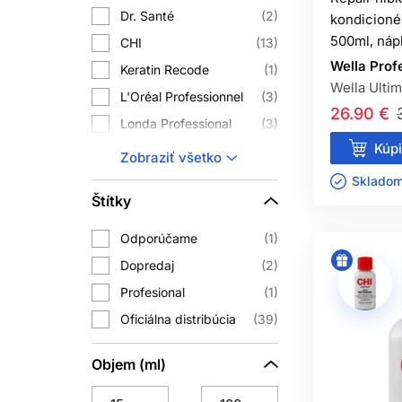
vlasy dôkladne opláchnite. Pri roz
Dr. Santé
2
kondicioné
500ml, náp
CHI
13
Kondicionér na vlasy možno použí
Wella Prof
Keratin Recode
1
nemusí riadiť pevným pravidlom. Je
Wella Ultim
L'Oréal Professionnel
3
pravidelnú aplikáciu. Raz za čas môže
26.90 €
Londa Professional
3
Kúpi
Matrix
7
Zobraziť všetko
AKO PR
Ref Stockholm
3
Skladom 
Štítky
Najlepší výsledok neprináša iba jed
Subrina Professional
3
používajte vhodnú tepelnú ochranu a s
Wella Professionals
7
Odporúčame
1
výrazných chemických zmenách zve
Dopredaj
2
podstrih
Profesional
1
Profesionálne kondicionéry na poškod
Oficiálna distribúcia
39
Vyberte si textúru a účino
Objem (ml)
ROZDIEL MED