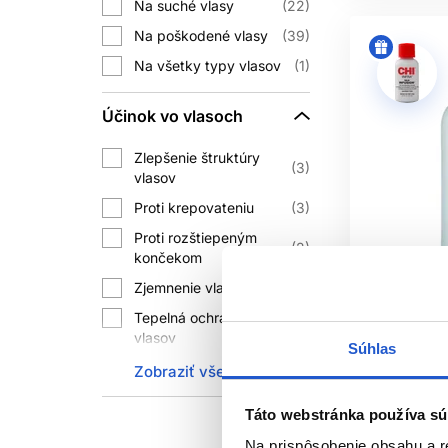
Na suché vlasy
22
stav pomôcok. Tupá kefa, poškoden
Na poškodené vlasy
39
lámaní blízko pokožky 
Na všetky typy vlasov
1
Účinok vo vlasoch
MÔŽE KONDI
Zlepšenie štruktúry
3
vlasov
Nie natrvalo. Môže však vy
Proti krepovateniu
3
AKÝ JE ROZDI
Proti rozštiepeným
2
končekom
Názvy sa často používajú zameni
Zjemnenie vlasov
1
MÁM 
Tepelná ochrana
3
vlasov
Oficiálna d
Pri väčšine vlasov stačí aplikácia 
Súhlas
Uľahčuje rozčesávanie
Zobraziť všetko
5
Farouk Sys
vlasov
treatment 
JE K
Táto webstránka používa sú
Proti lámaniu vlasov
7
CHI
Áno, najmä pri suchýc
Na prispôsobenie obsahu a r
Posilnenie vlasov
12