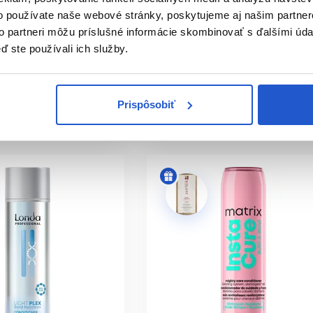
200ml
ry na poškodené vlasy
o používate naše webové stránky, poskytujeme aj našim partner
Wella Professionals
ZVOLIŤ MASKU NAMIESTO KONDICI
to partneri môžu príslušné informácie skombinovať s ďalšími údaj
Wella Ultimate Repair
ď ste používali ich služby.
jšia doplnková starostlivosť. Bežný kondicionér je praktickejší
18.50 €
21.50 €
ť
Kúpiť
Prispôsobiť
ㅤ
Skladom ㅤ