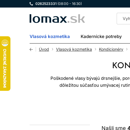
0262523331
(08:00 - 16:30)
LOMAX
Vlasová kozmetika
Kadernícke potreby
Úvod
Vlasová kozmetika
Kondicionéry
KON
Poškodené vlasy bývajú drsnejšie, poré
dôležitou súčasťou umývacej rutin
rozčesávanie a pomáha vlasom pôsobiť
výživnejšie produkty vhodné pre 
Kondicionéry nedokážu biologicky „vyl
starostlivosť však môže dočasne vyhladi
rozčesávajú, sú pri 
Našli sme