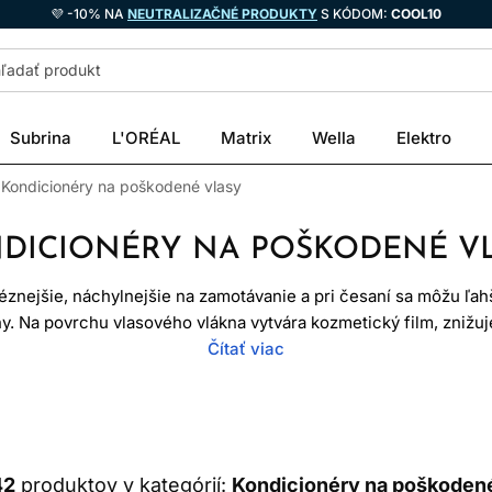
💜 -10% NA
NEUTRALIZAČNÉ PRODUKTY
S KÓDOM:
COOL10
Subrina
L'ORÉAL
Matrix
Wella
Elektro
Kondicionéry na poškodené vlasy
DICIONÉRY NA POŠKODENÉ V
znejšie, náchylnejšie na zamotávanie a pri česaní sa môžu ľahš
y. Na povrchu vlasového vlákna vytvára kozmetický film, znižu
 hladšie, lesklejšie a poddajnejšie. V kategórii kondicionérov
Čítať viac
vlasy namáhané farbením, zosvetľovaním, častým tepelným sty
iečiť“ už poškodenú časť vlasu, pretože viditeľné vlasové vlák
ť jeho povrch, obmedziť trenie a zlepšiť ovládateľnosť. To je pr
každodennej manipulácii vystavené menšiemu ťahaniu a mechan
42
produktov v kategórií:
Kondicionéry na poškodené