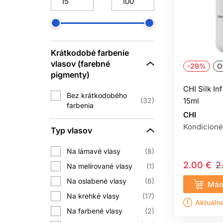
Vlasy môžu pôsobiť sucho bez výra
kondicionované. Poškodenie sa čast
zlepšiť zvláčňujúcimi a filmotvornými z
Ak sú vlasy mäkké, no bez objemu a r
Krátkodobé farbenie
menšie množstvo kondicionéra, dôkl
vlasov (farebné
-29%
O
pigmenty)
CHI Silk In
KONDICIO
Bez krátkodobého
32
15ml
farbenia
Najväčšiu mechanickú záťaž vlasy č
CHI
Kondicionér zlepšuje sklz, takže kefa
Kondicioné
Typ vlasov
Na lámavé vlasy
8
Po opláchnutí vodu jemne vytlačte 
2.00 €
2
Na melírované vlasy
1
namáhať. Ak vlasy fénujete, úplné sch
Na oslabené vlasy
6
Mám
Na krehké vlasy
17
Aktuáln
Na farbené vlasy
2
Ak sa stav vlasov napriek starostlivos