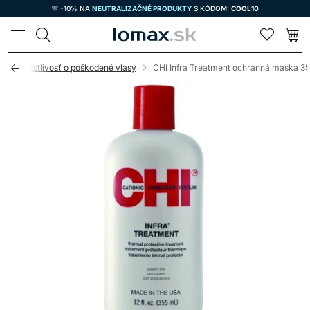
💜 -10% NA
NEUTRALIZAČNÉ PRODUKTY
S KÓDOM:
COOL10
LOMAX
Starostlivosť o poškodené vlasy
CHI Infra Treatment ochranná maska 3