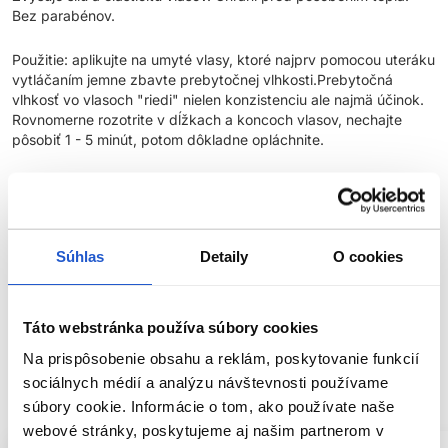
Bez parabénov.
Použitie: aplikujte na umyté vlasy, ktoré najprv pomocou uteráku
vytláčaním jemne zbavte prebytočnej vlhkosti.Prebytočná
vlhkosť vo vlasoch "riedi" nielen konzistenciu ale najmä účinok.
Rovnomerne rozotrite v dĺžkach a koncoch vlasov, nechajte
pôsobiť 1 - 5 minút, potom dôkladne opláchnite.
Parametre
Značka
Súhlas
Detaily
O cookies
Hodnotenia
Táto webstránka používa súbory cookies
Na prispôsobenie obsahu a reklám, poskytovanie funkcií
SÚVISIACE PRODUKTY
sociálnych médií a analýzu návštevnosti používame
súbory cookie. Informácie o tom, ako používate naše
webové stránky, poskytujeme aj našim partnerom v