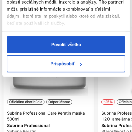
oblasti sociálnych médií, inzercie a analýzy. Títo partneri
môžu príslušné informácie skombinovať s ďalšími
údajmi, ktoré ste im poskytli alebo ktoré od vás získali,
keď ste používali ich služby.
Povoliť všetko
Prispôsobiť
Oficiálna distribúcia
Odporúčame
-25%
Oficiáln
Subrina Professional Care Keratin maska
Subrina Profess
500ml
H2O lamelárna s
Subrina Professional
Subrina Profes
Subrina Keratin
Starostlivosť o 