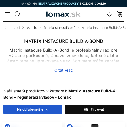
💜 -10% NA
NEUTRALIZAČNÉ PRODUKTY
S KÓDOM:
COOL10
LOMAX
Úvod
Matrix
Matrix starostlivosť
Matrix Instacure Build-A-B
MATRIX INSTACURE BUILD-A-BOND
Matrix Instacure Build-A-Bond je profesionálny rad pre
výrazne poškodené, lámavé, zosvetlené, farbené alebo
často tepelne upravované vlasy. Sortiment môže zahŕňať
šampón, kondicionér, tekutú masku, bezoplachový balzam a
Čítať viac
olejové sérum; aktuálny obsah kategórie sa môže meniť.
Produkty sú navrhnuté na spoločnú rutinu, no všetky kroky
netreba vrstviť pri každom umytí. Vyberajte ich podľa
hrúbky vlasu, poškodenia a požadovaného finišu.
Našli sme
9
produktov v kategórií:
Matrix Instacure Build-A-
Bond – regenerácia vlasov • Lomax
ČO POŠKODENIE VLASOV
ZNAMENÁ
Najobľúbenejšie
Filtrovať
Vlasové vlákno sa po vyrastení biologicky nehojí.
Zosvetľovanie, oxidačné farbenie, vysoké teploty, UV