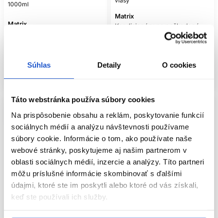
vlasy
1000ml
Pri bežnom umytí použite šampón a kondicionér. Raz
týždenne alebo podľa potreby vymeňte kondicionér za
Matrix
Matrix
masku. Pred sušením pridajte malé množstvo
Kondicionéry na poškodené
bezoplachového balzamu a po úprave prípadne olejové
Starostlivosť o krepovité vlasy
vlasy
sérum. Pri jemných vlasoch zvoľte iba jeden leave-in krok;
26.30 €
35.99 €
pri hrubých či veľmi poréznych vlasoch možno dávku
postupne zvýšiť. Sledujte výsledok, nie predstavu, že
Kúpiť
Kúpiť
Súhlas
Detaily
O cookies
kompletný rad sa musí použiť naraz.
Skladom ㅤ
Skladom ㅤ
AKO PREDCHÁDZAŤ
Táto webstránka používa súbory cookies
ĎALŠIEMU LÁMANIU
Na prispôsobenie obsahu a reklám, poskytovanie funkcií
sociálnych médií a analýzu návštevnosti používame
Po umytí vodu jemne vytlačte a vlasy nedrhnite.
Rozčesávajte od končekov vhodnou kefou alebo hrebeňom.
súbory cookie. Informácie o tom, ako používate naše
Obmedzte veľmi tesné účesy, tupé gumičky a časté
webové stránky, poskytujeme aj našim partnerom v
prechádzanie horúcim nástrojom. Chemické služby plánujte
oblasti sociálnych médií, inzercie a analýzy. Títo partneri
s profesionálom a rešpektujte stav dĺžok. Rozštiepené konce
zastrihnite; sérum ich môže uhladiť iba dočasne.
môžu príslušné informácie skombinovať s ďalšími
údajmi, ktoré ste im poskytli alebo ktoré od vás získali,
STAROSTLIVOSŤ MEDZI
keď ste používali ich služby.
UMYTIAMI
Oficiálna distribúcia