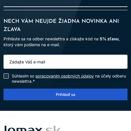
JE BUILD-A-BOND VHODNÝ NA
FARBENÉ A MELÍROVANÉ VLASY?
NECH VÁM NEUJDE ŽIADNA NOVINKA ANI
Áno, oficiálne materiály uvádzajú vhodnosť aj pre farbené a
ZĽAVA
melírované vlasy.
Prihláste sa na odber newslettra a získajte kód na
5% zľavu
,
ktorý vám pošleme na e-mail.
MUSÍM POUŽÍVAŤ VŠETKY
PRODUKTY RADU?
Nie. Základom je čistenie a kondicionovanie; masku, balzam
a olej vyberte podľa potreby.
Súhlasím so
spracovaním osobných údajov
na účely odberu
AKO DLHO NECHAŤ PÔSOBIŤ
newslettra.*
TEKUTÚ MASKU?
Prihlásiť sa
Oficiálny návod uvádza približne päť minút, potom ju treba
opláchnuť.
OPRAVÍ MASKA ROZŠTIEPENÉ
KONČEKY?
LOMAX