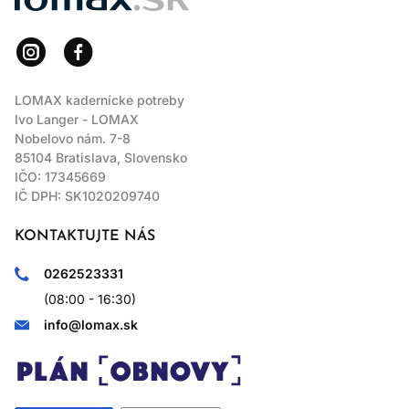
Môže ich uhladiť a zlepšiť vzhľad, ale trvalým riešením už
rozštiepeného konca je zastrihnutie.
JE RAD VHODNÝ NA JEMNÉ
VLASY?
LOMAX kadernícke potreby
Ivo Langer - LOMAX
Áno, používajte však menšie množstvo, najmä pri maske,
balzame a oleji, aby sa vlasy nezaťažili.
Nobelovo nám. 7-8
85104 Bratislava, Slovensko
IČO: 17345669
IČ DPH: SK1020209740
KONTAKTUJTE NÁS
0262523331
(08:00 - 16:30)
info@lomax.sk