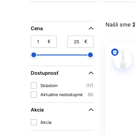
Nitril je bezlatexový syntetický ma
kaderníckou fóliou
. Nitrilové ruka
Našli sme
chemická odolnosť však závisí od k
Cena
€
€
LA
Latexové rukavice sú elastické a presn
Bezpúdrové vyhotovenie obmedzuje uv
Dostupnosť
Skladom
17
Vinylové rukavice bývajú voľnejšie a 
Aktuálne nedostupné
6
c
A
Akcia
Rukavica má priliehať bez bolestivéh
Akcia
príliš veľká znižuje presnosť a môže s