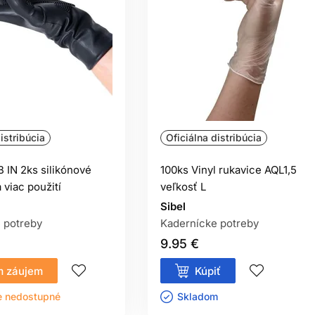
istribúcia
Oficiálna distribúcia
 IN 2ks silikónové
100ks Vinyl rukavice AQL1,5
 viac použití
veľkosť L
Sibel
 potreby
Kadernícke potreby
9.95 €
 záujem
Kúpiť
e nedostupné
Skladom ㅤ