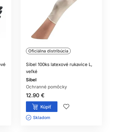
používajú vhodné nitrilové modely.
 NA LATEX?
ažkostiach prestaňte výrobok používať.
ZNOVA?
vý pár.
Oficiálna distribúcia
ÁLIOU?
ové
Sibel 100ks latexové rukavice L,
veľké
ontaktu.
Sibel
Ochranné pomôcky
12.90 €
Kúpiť
Skladom ㅤ