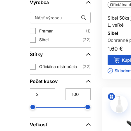
Výrobca
Oficiálna d
BEZ
Sibel 50ks
Rukavice nasaďte pred miešaním príprav
L, veľké
zmesi alebo kontaminácii zvnútra použi
Framar
1
Sibel
Jednorazové rukavice neumývajte na op
Sibel
22
Ochranné 
1.60 €
Štítky
Kúpi
Oficiálna distribúcia
22
Rukavice nenahrádzajú umytie rúk.
Skladom 
Počet kusov
Balenia skladujte v suchu, mimo 
KTORÉ RU
Veľkosť