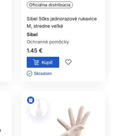
Oficiálna distribúcia
BENÍ
Sibel 50ks jednorazové rukavice
yžaduje návod. Pri roztrhnutí, prieniku
M, stredne veľké
, tváre, kľučiek ani čistých nástrojov.
Sibel
ntakt môžu zmeniť bariérové vlastnosti
Ochranné pomôcky
1.45 €
E
Kúpiť
 hygienu zopakovať. Každý klient a
Skladom ㅤ
. Krehké, lepkavé, sfarbené alebo
V
E VLASOV?