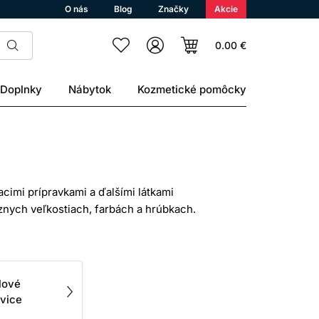
O nás
Blog
Značky
Akcie
0.00 €
Doplnky
Nábytok
Kozmetické pomôcky
iacimi prípravkami a ďalšími látkami
ôznych veľkostiach, farbách a hrúbkach.
ibilita, dĺžka kontaktu, potrebný cit v
Pred použitím si prečítajte pokyny
ilové
 rukavíc.
vice