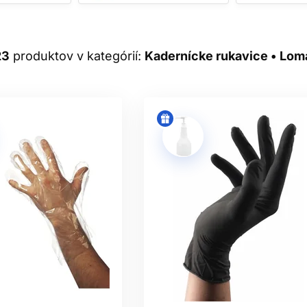
NITRILOVÉ RUKAVICE
teriál, ktorý dobre prilieha a poskytuje cit pri oddeľovaní prame
vice bývajú obľúbenou voľbou pri profesionálnom farbení a pre ľu
23
produktov v kategórií:
Kadernícke rukavice • Lom
onkrétneho modelu, hrúbky a skúšobných údajov; samotný názo
každý prípravok.
TEXOVÉ A VINYLOVÉ RUKAV
e kopírujú ruku, preto poskytujú veľmi dobrý hmat. Prírodný lat
oľňovanie púdru, no neodstraňuje latexové proteíny. Pri znám
alternatívu.
môžu sa hodiť na krátke úkony s nízkym rizikom, ak ich deklará
hemickú prácu ich nezamieňajte automaticky za nitril alebo late
KO VYBRAŤ SPRÁVNU VEĽKO
o tlaku a bez voľného materiálu na končekoch prstov. Príliš ma
a zachytiť o pomôcky. Veľkosti S, M, L a XL sa medzi značkami l