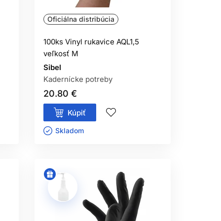
Oficiálna distribúcia
100ks Vinyl rukavice AQL1,5
veľkosť M
Sibel
Kadernícke potreby
20.80 €
Kúpiť
Skladom ㅤ