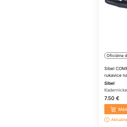
Oficiálna d
Sibel COMB
rukavice na
Sibel
Kadernícke
7.50 €
Mám
Aktuáln