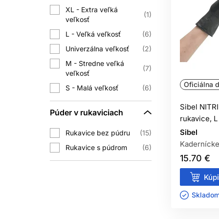
Tie, ktorých výrobca potvrdzuje k
XL - Extra veľká
1
veľkosť
SÚ NITRIL
L - Veľká veľkosť
6
Nitril neobsahuje prírodné latexové p
Univerzálna veľkosť
2
M - Stredne veľká
MÔŽEM
7
veľkosť
Oficiálna d
Nie. P
S - Malá veľkosť
6
CHRÁN
Sibel NITR
Púder v rukaviciach
rukavice, L
Nie. Vh
Sibel
Rukavice bez púdru
15
Kadernícke
Rukavice s púdrom
6
15.70 €
Kúpi
Skladom 