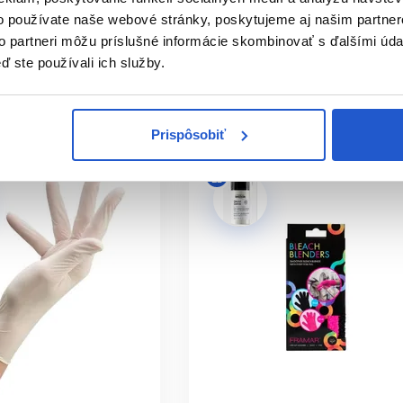
pomôcky
Ochranné pomôcky
o používate naše webové stránky, poskytujeme aj našim partner
3.10 €
to partneri môžu príslušné informácie skombinovať s ďalšími údaj
ď ste používali ich služby.
ť
Kúpiť
ㅤ
Skladom ㅤ
Prispôsobiť