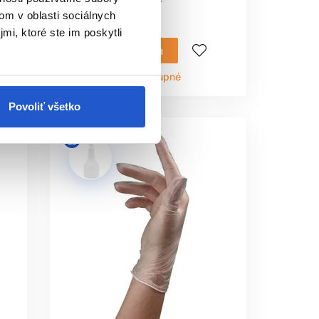
Ochranné pomôcky
om v oblasti sociálnych
12.90 €
mi, ktoré ste im poskytli
Mám záujem
Aktuálne nedostupné
Povoliť všetko