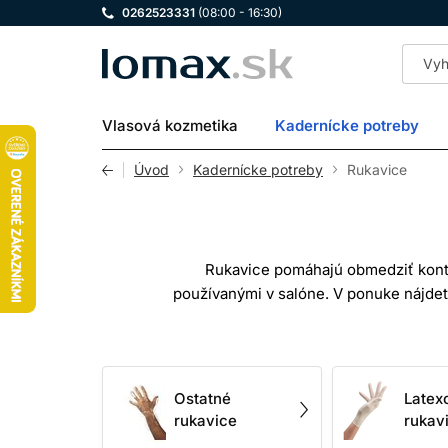
0262523331
(08:00 - 16:30)
LOMAX
Vlasová kozmetika
Kadernícke potreby
Úvod
Kadernícke potreby
Rukavice
Rukavice pomáhajú obmedziť kont
používanými v salóne. V ponuke nájdete
Materiál však nevyberajte iba podľa ce
Jednorazové rukavice vytvárajú do
Ostatné
Latex
farbiace
rukavice
rukav