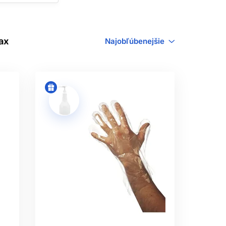
ňov, nanášaní farby či manipulácii s
dí s alergiou na prírodný latex. Ich
ax
Najobľúbenejšie
v materiálu nezaručuje vhodnosť pre
ICE
ex však môže vyvolať alergickú reakciu.
ej alergii zvoľte vhodnú bezlatexovú
cia zodpovedá použitiu. Na náročnejšiu
x.
SŤ
lá sa nadmerne napína a unavuje ruku,
íšia, preto sa riaďte tabuľkou výrobcu.