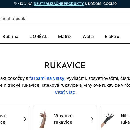
💜 -10% NA
NEUTRALIZAČNÉ PRODUKTY
S KÓDOM:
COOL10
Subrina
L'ORÉAL
Matrix
Wella
Elektro
RUKAVICE
akt pokožky s
farbami na vlasy
, vyvíjačmi, zosvetľovačmi, čist
 nitrilové rukavice, latexové rukavice aj vinylové rukavice v r
ny alebo vzhľadu. Rozhodujú konkrétna činnosť, chemická kompat
Čítať viac
prstoch a prípadné alergie.
časnú bariéru, ale nie sú nepriepustné pre každú chemikáliu. 
ové
Vinylové
Nitr
ho alebo čistiaceho produktu, bezpečnostný list a údaje výrobcu
ice
rukavice
ruka