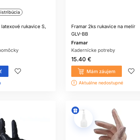
istribúcia
 latexové rukavice S,
Framar 2ks rukavice na melír
GLV-BB
Framar
pomôcky
Kadernícke potreby
15.40 €
ť
Mám záujem
ㅤ
Aktuálne nedostupné