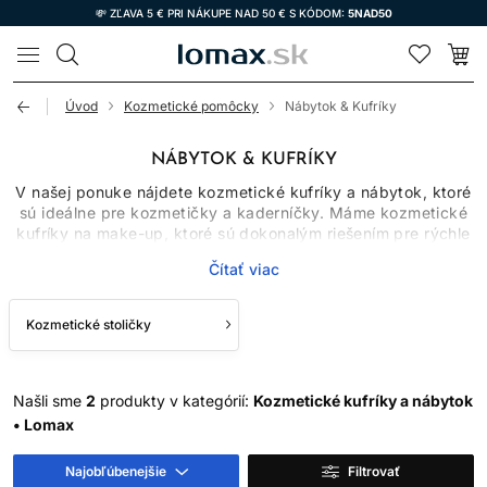
💸 ZĽAVA 5 € PRI NÁKUPE NAD 50 € S KÓDOM:
5NAD50
LOMAX
Úvod
Kozmetické pomôcky
Nábytok & Kufríky
NÁBYTOK & KUFRÍKY
V našej ponuke nájdete kozmetické kufríky a nábytok, ktoré
sú ideálne pre kozmetičky a kaderníčky. Máme kozmetické
kufríky na make-up, ktoré sú dokonalým riešením pre rýchle
a jednoduché uskladnenie a prenos Vašich kozmetických či
Čítať viac
kaderníckych potrieb
. Okrem toho máme aj kozmetické
kufre na nechty a
nástroje na nechty
, ktoré sú perfektné na
prepravu a organizáciu. Kozmetické kreslá a stoličky sú
Kozmetické stoličky
ideálne pre kozmetické salóny a ponúkajú komfort a
funkčnosť pre Vašich klientov. Vyberte si zo širokej ponuky
kozmetického nábytku a kufríkov a vybavte si svoje
kozmetické štúdio alebo salón.
Našli sme
2
produkty v kategórií:
Kozmetické kufríky a nábytok
• Lomax
Najobľúbenejšie
Filtrovať