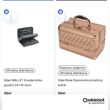
Doprava zadarmo
Oficiálna distribúcia
Oficiálna distribúcia
Sibel WALLET 6 kadernícke
Sibel Rose Diamond kozmetický
púzdro 24x15x4cm
kufrík
Sibel
Sibel
Kozmetické pomôcky
Kozmetické pomôcky
46.80 €
94.40 €