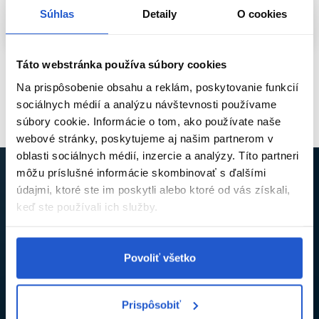
Kúpiť
Kúpiť
Súhlas
Detaily
O cookies
Skladom ㅤ
Skladom ㅤ
Táto webstránka používa súbory cookies
Pozreli ste
2
z
2
produktov
Na prispôsobenie obsahu a reklám, poskytovanie funkcií
sociálnych médií a analýzu návštevnosti používame
súbory cookie. Informácie o tom, ako používate naše
webové stránky, poskytujeme aj našim partnerom v
oblasti sociálnych médií, inzercie a analýzy. Títo partneri
môžu príslušné informácie skombinovať s ďalšími
údajmi, ktoré ste im poskytli alebo ktoré od vás získali,
keď ste používali ich služby.
NECH VÁM NEUJDE ŽIADNA NOVINKA ANI
ZĽAVA
Prihláste sa na odber newslettra a získajte kód na
5% zľavu
,
Povoliť všetko
ktorý vám pošleme na e-mail.
Prispôsobiť