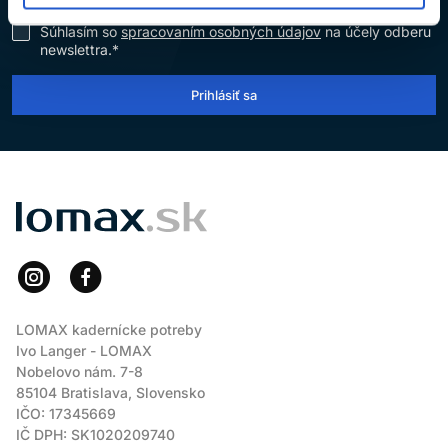
Súhlasím so
spracovaním osobných údajov
na účely odberu
newslettra.*
Prihlásiť sa
LOMAX
LOMAX kadernícke potreby
Ivo Langer - LOMAX
Nobelovo nám. 7-8
85104 Bratislava, Slovensko
IČO: 17345669
IČ DPH: SK1020209740