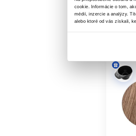
Wella Kole
cookie. Informácie o tom, ak
Pri správnej formulácii 
médií, inzercie a analýzy. Tí
9.75 €
alebo ktoré od vás získali, ke
ZNAMENÁ
Kúpi
Nie. Riziko nie je nulové a povinn
Skladom 