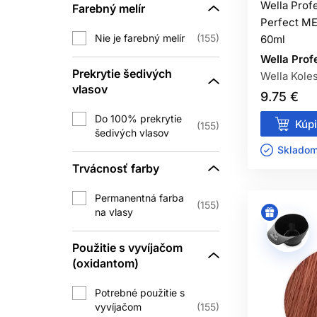
Wella Prof
Farebný melír
prirod
Perfect ME
Nie je farebný melír
155
60ml
Tieto skupiny majú rozdie
Wella Prof
M
Prekrytie šedivých
Wella Kole
vlasov
9.75 €
Bežné odtiene Koleston Perfect sa 
Do 100% prekrytie
Blonde sa zvyčajne mieša 1 : 
Kúpi
155
šedivých vlasov
Pri bežných odtieňoch sa 6 % použív
Skladom 
zosvetlenie a 12 
Trvácnosť farby
Permanentná farba
155
na vlasy
Koleston Perfect môže pri správne
pridáva zodpovedajúci prirodzený
Použitie s vyvíjačom
(oxidantom)
Najprv určte, či klient požaduje úp
Potrebné použitie s
vyvíjačom
155