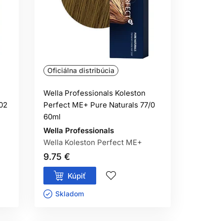
tnej farby cez dĺžky môže viesť k
m, ako si ich stav vyžaduje.
nké sekcie a primerané množstvo zmesi,
Oficiálna distribúcia
Wella Professionals Koleston
ANIE
02
Perfect ME+ Pure Naturals 77/0
60ml
univerzálnou náhradou zosvetľovacieho
Wella Professionals
ĺbka a teplý podtón odhalený pri
Wella Koleston Perfect ME+
9.75 €
okožke alebo oslabených vlasoch treba
Kúpiť
Skladom ㅤ
ARBENIA
šanlivosti a neaplikujte na podráždenú