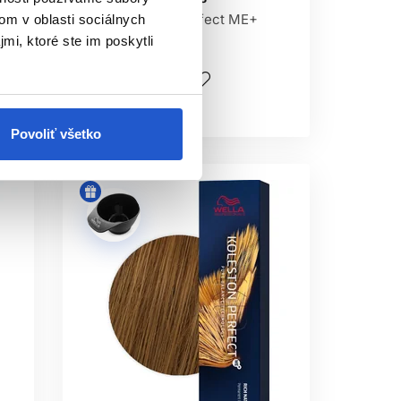
Wella Koleston Perfect ME+
om v oblasti sociálnych
vhodný prirodzený odtieň.
mi, ktoré ste im poskytli
9.75 €
ALERGIU?
Kúpiť
ii farbu nepoužívajte bez odborného
Skladom ㅤ
Povoliť všetko