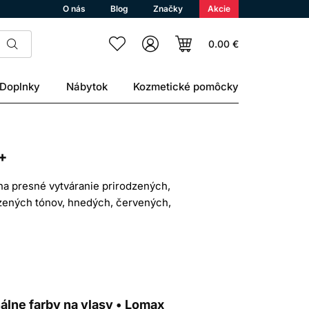
O nás
Blog
Značky
Akcie
0.00 €
Doplnky
Nábytok
Kozmetické pomôcky
+
na presné vytváranie prirodzených,
dzených tónov, hnedých, červených,
ompatibilným Welloxon Perfect a ich
ácie.
kaderníkov. Odtieň z katalógu nemožno
sy.
álne farby na vlasy • Lomax