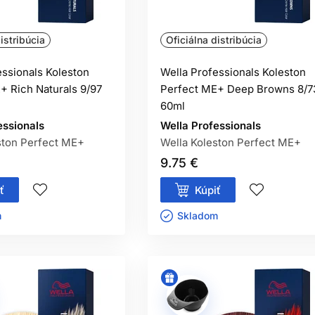
istribúcia
Oficiálna distribúcia
essionals Koleston
Wella Professionals Koleston
+ Rich Naturals 9/97
Perfect ME+ Deep Browns 8/7
60ml
essionals
Wella Professionals
ston Perfect ME+
Wella Koleston Perfect ME+
9.75 €
ť
Kúpiť
ㅤ
Skladom ㅤ