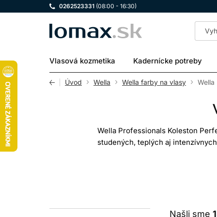
0262523331
(08:00 - 16:30)
LOMAX
Vlasová kozmetika
Kadernícke potreby
Úvod
Wella
Wella farby na vlasy
Wella
Wella Professionals Koleston Perf
studených, teplých aj intenzívnyc
špeciálnych blond a korekčných odt
výsl
Koleston Perfect nie je pripravená p
ch
Našli sme