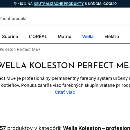
💜 -10% NA
NEUTRALIZAČNÉ PRODUKTY
S KÓDOM:
COOL10
Subrina
L'ORÉAL
Matrix
Wella
Elektro
 Koleston Perfect ME+
WELLA KOLESTON PERFECT ME
ect ME+ je profesionálny permanentný farebný systém určený 
h odtieňov. Ponuka zahŕňa viac farebných skupín vrátane priro
ieňov. Profesionálne farby na vlasy z tejto línie sa aktivujú k
Čítať viac
edok závisí od správnej diagnostiky, formulácie, miešania a aplik
riama farba. Je to oxidačný systém určený najmä pre školených 
ápať ako garantovaný výsledok bez ohľadu na východiskové vla
157
produktov v kategórií:
Wella Koleston – profesion