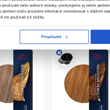
ZAKRYJE ŠEDIVÉ VLASY?
ston Perfect ME+
Wella Koleston Perfect ME+
o používate naše webové stránky, poskytujeme aj našim partner
môže poskytnúť vysoké krytie. Podľa percenta šedín sa pridáva 
to partneri môžu príslušné informácie skombinovať s ďalšími údaj
9.75 €
ď ste používali ich služby.
 ME+, ŽE FARBA NEMÔŽE VYVOLAŤ 
ť
Kúpiť
ý je test znášanlivosti podľa návodu. Pri predchádzajúcej alerg
ㅤ
Skladom ㅤ
posúdenia.
Prispôsobiť