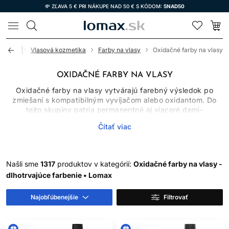
💸 ZĽAVA 5 € PRI NÁKUPE NAD 50 € S KÓDOM:
5NAD50
LOMAX
Úvod
Vlasová kozmetika
Farby na vlasy
Oxidačné farby na vlasy
OXIDAČNÉ FARBY NA VLASY
Oxidačné farby na vlasy vytvárajú farebný výsledok po
zmiešaní s kompatibilným vyvíjačom alebo oxidantom. Do
tejto skupiny patria permanentné aj viaceré demi-
permanentné systémy, ktoré sa líšia chemizmom, miešacím
Čítať viac
pomerom, časom pôsobenia, schopnosťou zosvetľovať
prirodzený pigment a mierou krytia šedivých vlasov.
Oxidačné farby preto nemožno vyberať iba podľa obrázka
odtieňa. Dôležitý je východiskový podklad, história vlasov,
Našli sme
1317
produktov v kategórií:
Oxidačné farby na vlasy -
cieľová hĺbka a presný návod výrobcu.
dlhotrvajúce farbenie • Lomax
AKO OXIDAČNÉ FARBY
Najobľúbenejšie
Filtrovať
FUNGUJÚ
Po spojení farbiaceho krému alebo gélu s určeným