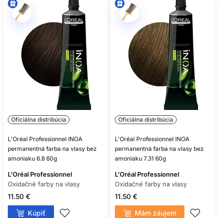
Nie. Aj bezamoniaková oxidačná farba môže obsahovať
alergizujúce farbiace látky.
Oficiálna distribúcia
Oficiálna distribúcia
L'Oréal Professionnel INOA
L'Oréal Professionnel INOA
permanentná farba na vlasy bez
permanentná farba na vlasy bez
amoniaku 6.8 60g
amoniaku 7.31 60g
L'Oréal Professionnel
L'Oréal Professionnel
Oxidačné farby na vlasy
Oxidačné farby na vlasy
11.50 €
11.50 €
Kúpiť
Mám záujem