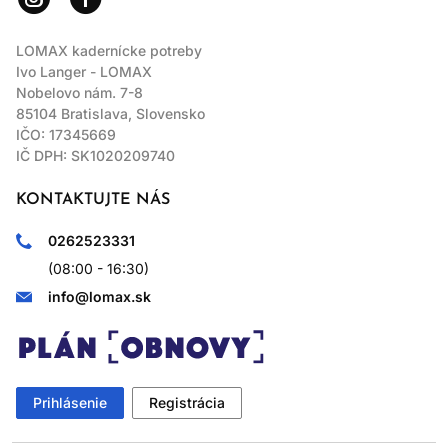
LOMAX kadernícke potreby
Ivo Langer - LOMAX
Nobelovo nám. 7-8
85104 Bratislava, Slovensko
IČO: 17345669
IČ DPH: SK1020209740
KONTAKTUJTE NÁS
0262523331
(08:00 - 16:30)
info@lomax.sk
Prihlásenie
Registrácia