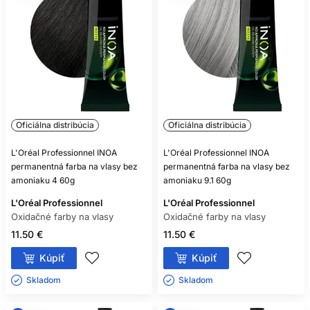
POTREBUJE KAŽDÁ OXIDAČNÁ
FARBA VYVÍJAČ?
Takmer všetky áno, ale vždy sa riaďte označením
konkrétneho produktu.
MÔŽEM ZMIEŠAŤ FARBU A
OXIDANT RÔZNYCH ZNAČIEK?
Oficiálna distribúcia
Oficiálna distribúcia
Iba ak to výrobca výslovne povoľuje; bezpečnou voľbou je
L'Oréal Professionnel INOA
L'Oréal Professionnel INOA
kompatibilný systém jednej rady.
permanentná farba na vlasy bez
permanentná farba na vlasy bez
amoniaku 4 60g
amoniaku 9.1 60g
ZOSVETLÍ SVETLÁ FARBA TMAVÉ
L'Oréal Professionnel
FARBENÉ VLASY?
L'Oréal Professionnel
Oxidačné farby na vlasy
Oxidačné farby na vlasy
Spravidla nie spoľahlivo, pretože oxidačná farba bežne
11.50 €
11.50 €
nezosvetľuje už vytvorený umelý pigment.
Kúpiť
Kúpiť
JE BEZAMONIAKOVÁ FARBA
Skladom ㅤ
Skladom ㅤ
NEALERGÉNNA?