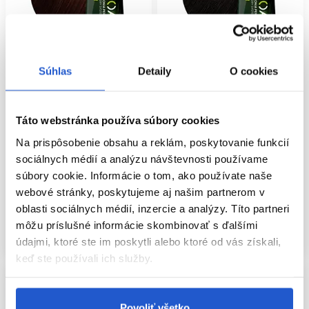
Súhlas
Detaily
O cookies
Oficiálna distribúcia
Oficiálna distribúcia
L'Oréal Professionnel INOA
L'Oréal Professionnel INOA
Táto webstránka používa súbory cookies
permanentná farba na vlasy bez
permanentná farba na vlasy bez
amoniaku 5.5 60g
amoniaku 4.8 60g
Na prispôsobenie obsahu a reklám, poskytovanie funkcií
sociálnych médií a analýzu návštevnosti používame
L'Oréal Professionnel
L'Oréal Professionnel
súbory cookie. Informácie o tom, ako používate naše
Oxidačné farby na vlasy
Oxidačné farby na vlasy
webové stránky, poskytujeme aj našim partnerom v
11.50 €
11.50 €
oblasti sociálnych médií, inzercie a analýzy. Títo partneri
Kúpiť
Kúpiť
môžu príslušné informácie skombinovať s ďalšími
Skladom ㅤ
Skladom ㅤ
údajmi, ktoré ste im poskytli alebo ktoré od vás získali,
keď ste používali ich služby.
Povoliť všetko