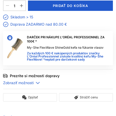
PRIDAŤ DO KOŠÍKA
Skladom > 15
Doprava ZADARMO nad
80.00 €
DARČEK PRI NÁKUPE L'ORÉAL PROFESSIONNEL ZA
100€ *
My-She FlexWave ShineGold kefa na fúkanie vlasov
Za každých 100 € nakúpených produktov značky
L'Oréal Professionnel získate kvalitnú kefu My-She
FlexWave! *neplatí pre darčekové sady
Prezrite si možnosti dopravy
Opýtať
Strážiť cenu