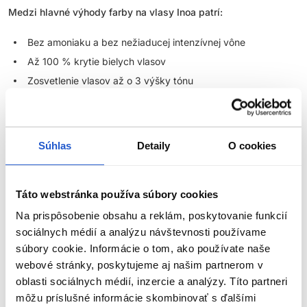
Medzi hlavné výhody farby na vlasy Inoa patrí:
Bez amoniaku a bez nežiaducej intenzívnej vône
Až 100 % krytie bielych vlasov
Zosvetlenie vlasov až o 3 výšky tónu
Až o 48 % lesklejší vzhľad vlasov
Ochrana vlasov pred vysušením až po dobu 6 týždňov
Profesionálny výsledok s vysokým rešpektom k vlasovej
Súhlas
Detaily
O cookies
pokožke
Široká paleta odtieňov pre individuálne namiešanie farby
Táto webstránka používa súbory cookies
Vďaka týmto vlastnostiam sú Inoa farby na vlasy skvelou voľbou
pre salóny, ktoré chcú ponúknuť klientkam kvalitné farbenie bez
Na prispôsobenie obsahu a reklám, poskytovanie funkcií
amoniaku, no zároveň nechcú robiť kompromisy v krytí, intenzite
sociálnych médií a analýzu návštevnosti používame
farby ani lesku.
súbory cookie. Informácie o tom, ako používate naše
webové stránky, poskytujeme aj našim partnerom v
Táto farba na vlasy bez amoniaku je vyvinutá na báze olejovej
oblasti sociálnych médií, inzercie a analýzy. Títo partneri
technológie, vďaka ktorej sa farebné pigmenty efektívne
ZOBRAZIŤ VIAC
môžu príslušné informácie skombinovať s ďalšími
dostávajú do vlasového vlákna a vytvárajú žiarivý, rovnomerný a