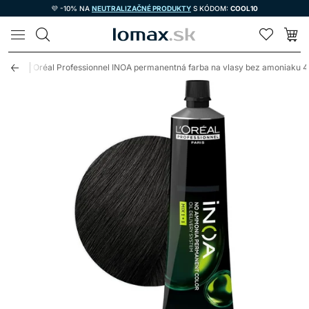
💜 -10% NA
NEUTRALIZAČNÉ PRODUKTY
S KÓDOM:
COOL10
LOMAX
asy
L'Oréal Professionnel INOA permanentná farba na vlasy bez amoniaku 4