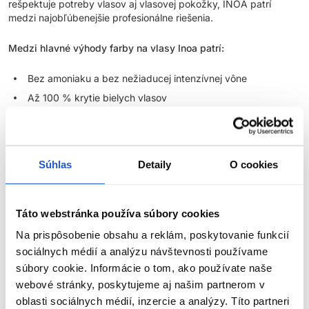
rešpektuje potreby vlasov aj vlasovej pokožky, INOA patrí
medzi najobľúbenejšie profesionálne riešenia.
Medzi hlavné výhody farby na vlasy Inoa patrí:
Bez amoniaku a bez nežiaducej intenzívnej vône
Až 100 % krytie bielych vlasov
Zosvetlenie vlasov až o 3 výšky tónu
Až o 48 % lesklejší vzhľad vlasov
Ochrana vlasov pred vysušením až po dobu 6 týždňov
Súhlas
Detaily
O cookies
Profesionálny výsledok s vysokým rešpektom k vlasovej
pokožke
Široká paleta odtieňov pre individuálne namiešanie farby
Táto webstránka používa súbory cookies
Na prispôsobenie obsahu a reklám, poskytovanie funkcií
Vďaka týmto vlastnostiam sú Inoa farby na vlasy skvelou voľbou
sociálnych médií a analýzu návštevnosti používame
pre salóny, ktoré chcú ponúknuť klientkam kvalitné farbenie bez
amoniaku, no zároveň nechcú robiť kompromisy v krytí, intenzite
súbory cookie. Informácie o tom, ako používate naše
farby ani lesku.
webové stránky, poskytujeme aj našim partnerom v
oblasti sociálnych médií, inzercie a analýzy. Títo partneri