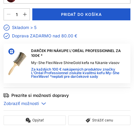
PRIDAŤ DO KOŠÍKA
Skladom > 5
Doprava ZADARMO nad
80.00 €
DARČEK PRI NÁKUPE L'ORÉAL PROFESSIONNEL ZA
100€ *
My-She FlexWave ShineGold kefa na fúkanie vlasov
Za každých 100 € nakúpených produktov značky
L'Oréal Professionnel získate kvalitnú kefu My-She
FlexWave! *neplatí pre darčekové sady
Prezrite si možnosti dopravy
Opýtať
Strážiť cenu