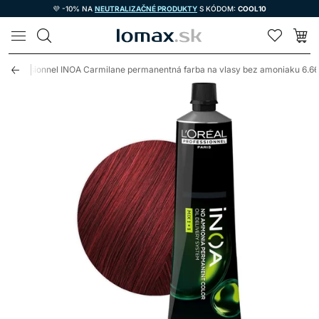
💜 -10% NA
NEUTRALIZAČNÉ PRODUKTY
S KÓDOM:
COOL10
LOMAX
l Professionnel INOA Carmilane permanentná farba na vlasy bez amoniaku 6.6