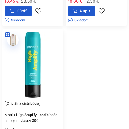
16.45 €
23.50 €
10.60 €
12.30 €
Kúpiť
Kúpiť
Skladom ㅤ
Skladom ㅤ
Oficiálna distribúcia
Matrix High Amplify kondicionér
na objem vlasov 300ml