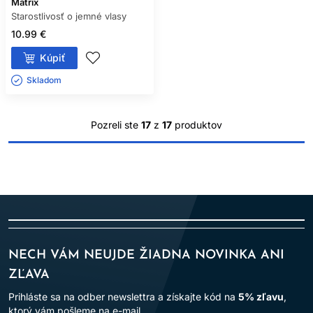
Matrix
Starostlivosť o jemné vlasy
10.99 €
Kúpiť
Skladom ㅤ
Pozreli ste
17
z
17
produktov
NECH VÁM NEUJDE ŽIADNA NOVINKA ANI
ZĽAVA
Prihláste sa na odber newslettra a získajte kód na
5% zľavu
,
ktorý vám pošleme na e-mail.