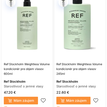
ZÁKAZNÍKOV
JE KONDICIONÉR NA OBJEM
VHODNÝ NA KAŽDÉ UMYTIE?
Áno, ak jeho množstvo a ľahkosť vyhovujú vašim vlasom. Ak
dĺžky začnú pôsobiť suchšie, striedajte ho s vhodnejšou
kondicionačnou alebo regeneračnou starostlivosťou.
MÔŽE KONDICIONÉR SKUTOČNE
ZAHUSTIŤ VLASY?
Môže dočasne vytvoriť plnší vzhľad alebo pocit vďaka filmu
Ref Stockholm Weightless Volume
Ref Stockholm Weightless Volume
a menšiemu zlepovaniu prameňov. Nezvyšuje však počet
kondicionér pre objem vlasov
folikulov ani trvalo nemení prirodzený priemer vlasu.
kondicionér pre objem vlasov
600ml
245ml
KAM NANÁŠAŤ OBJEMOVÝ
Ref Stockholm
Ref Stockholm
KONDICIONÉR?
Starostlivosť o jemné vlasy
Starostlivosť o jemné vlasy
47.20 €
22.60 €
Najmä do stredných dĺžok a končekov. Jemné a rýchlo sa
mastiace vlasy zvyčajne ocenia aplikáciu iba na miesta,
Mám záujem
Mám záujem
ktoré sa zamotávajú.