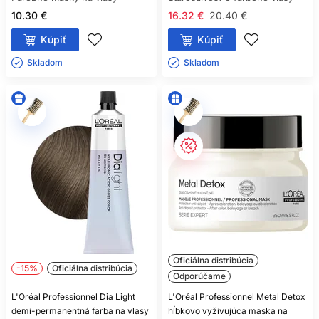
šampón na pokožku hlavy, masku podľa stavu dĺžok a
styling podľa požadovaného výsledku účesu.
10.30 €
16.32 €
20.40 €
Kúpiť
Kúpiť
Skladom ㅤ
Skladom ㅤ
Oficiálna distribúcia
-15%
Oficiálna distribúcia
Odporúčame
L'Oréal Professionnel Dia Light
L'Oréal Professionnel Metal Detox
demi-permanentná farba na vlasy
hĺbkovo vyživujúca maska na