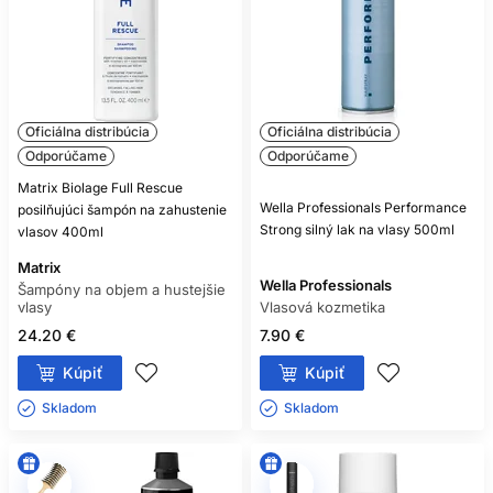
Oficiálna distribúcia
Oficiálna distribúcia
Odporúčame
Odporúčame
Matrix Biolage Full Rescue
Wella Professionals Performance
posilňujúci šampón na zahustenie
Strong silný lak na vlasy 500ml
vlasov 400ml
Matrix
Wella Professionals
Šampóny na objem a hustejšie
vlasy
Vlasová kozmetika
24.20 €
7.90 €
Kúpiť
Kúpiť
Skladom ㅤ
Skladom ㅤ