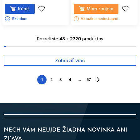
Kúpiť
Mám záujem
Skladom ㅤ
Aktuálne nedostupné
Pozreli ste
48
z
2720
produktov
Zobraziť viac
1
2
3
4
...
57
Nasledujúca
strana
NECH VÁM NEUJDE ŽIADNA NOVINKA ANI
ZĽAVA