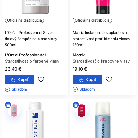
Oficiálna distribúcia
Oficiálna distribúcia
L'Oréal Professionnel Silver
Matrix Instacure bezoplachová
fialový šampón na blond vlasy
starostlivosť proti lámaniu vlasov
500ml
150ml
L'Oréal Professionnel
Matrix
Starostlivosť o farbené vlasy
Starostlivosť o krepovité vlasy
23.40 €
19.10 €
Kúpiť
Kúpiť
Skladom ㅤ
Skladom ㅤ