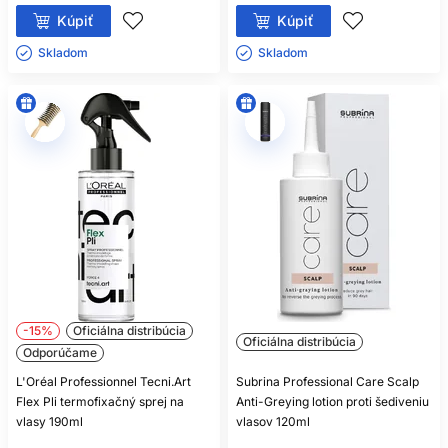
Kúpiť
Kúpiť
Skladom ㅤ
Skladom ㅤ
-15%
Oficiálna distribúcia
Oficiálna distribúcia
Odporúčame
L'Oréal Professionnel Tecni.Art
Subrina Professional Care Scalp
Flex Pli termofixačný sprej na
Anti-Greying lotion proti šediveniu
vlasy 190ml
vlasov 120ml