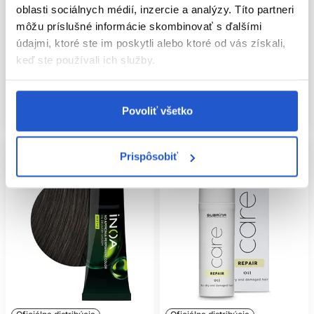
oblasti sociálnych médií, inzercie a analýzy. Títo partneri
časticiam vo vlasoch 100ml
vlasy 500ml
môžu príslušné informácie skombinovať s ďalšími
L'Oréal Professionnel
L'Oréal Professionnel
údajmi, ktoré ste im poskytli alebo ktoré od vás získali,
Starostlivosť o farbené vlasy
Starostlivosť o krepovité vlasy
keď ste používali ich služby.
26.10 €
23.40 €
Kúpiť
Kúpiť
Povoliť všetko
Skladom ㅤ
Skladom ㅤ
Prispôsobiť