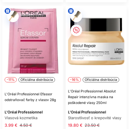
-11%
Oficiálna distribúcia
-16%
Oficiálna distribúcia
L'Oréal Professionnel Absolut
L'Oréal Professionnel Efassor
Repair intenzívna maska na
odstraňovač farby z vlasov 28g
poškodené vlasy 250ml
L'Oréal Professionnel
L'Oréal Professionnel
Vlasová kozmetika
Starostlivosť o krepovité vlasy
3.99 €
4.50 €
19.80 €
23.50 €