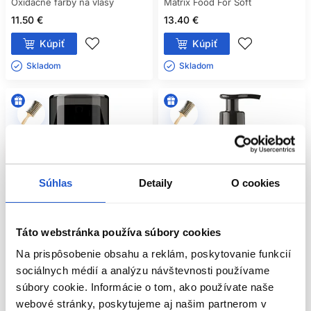
Oxidačné farby na vlasy
Matrix Food For Soft
11.50 €
13.40 €
Kúpiť
Kúpiť
Skladom ㅤ
Skladom ㅤ
Súhlas
Detaily
O cookies
Táto webstránka používa súbory cookies
Na prispôsobenie obsahu a reklám, poskytovanie funkcií
Oficiálna distribúcia
Oficiálna distribúcia
sociálnych médií a analýzu návštevnosti používame
súbory cookie. Informácie o tom, ako používate naše
L'Oréal Professionnel Metal Detox
L'Oréal Professionnel Absolut
webové stránky, poskytujeme aj našim partnerom v
ochranný krém proti kovovým
Repair šampón na poškodené