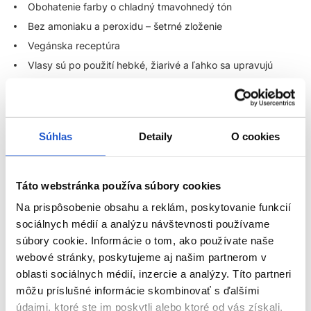
Obohatenie farby o chladný tmavohnedý tón
Bez amoniaku a peroxidu – šetrné zloženie
Vegánska receptúra
Vlasy sú po použití hebké, žiarivé a ľahko sa upravujú
Ideálna na domácu údržbu farby
Wella Professionals Color Fresh farebná maska na vlasy –
oživte svoju farbu vlasov jednoducho a bez poškodenia
Súhlas
Detaily
O cookies
Hľadáte jednoduchý spôsob, ako si doma
osviežiť farbu vlasov
bez poškodenia a zároveň im dopriať výživu ako zo salónu?
Táto webstránka používa súbory cookies
Objavte
Wella Professionals
Color Fresh Mask
– intenzívne
pigmentovanú farbiacu masku na vlasy
, ktorá kombinuje
Na prispôsobenie obsahu a reklám, poskytovanie funkcií
regeneračnú starostlivosť s jemným tónovaním. Ideálna voľba
sociálnych médií a analýzu návštevnosti používame
pre všetkých, ktorí chcú farbu vlasov osviežiť medzi návštevami
súbory cookie. Informácie o tom, ako používate naše
kaderníka, vyskúšať nový odtieň bez záväzkov, alebo si len
dopriať
výživnú masku s jemným farebným efektom
.
webové stránky, poskytujeme aj našim partnerom v
oblasti sociálnych médií, inzercie a analýzy. Títo partneri
ZOBRAZIŤ VIAC
Čo je Wella Color Fresh maska?
môžu príslušné informácie skombinovať s ďalšími
údajmi, ktoré ste im poskytli alebo ktoré od vás získali,