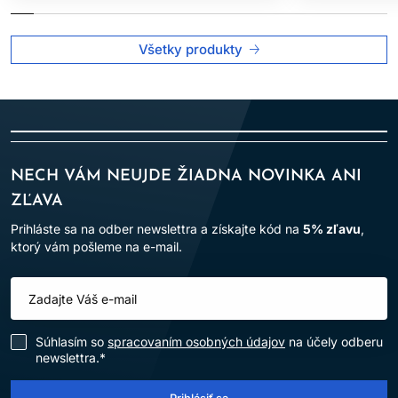
opláchnite teplou vodou. Vlasy môžete vysušiť a upraviť ako
obvykle.
Všetky produkty
Prečo zaradiť Wella Color Fresh Mask do svojej starostlivosti o
vlasy?
Farbiace masky od Wella Professionals sú perfektnou
voľbou, ak:
Chcete predĺžiť životnosť farby medzi návštevami salónu.
Túžite po jemnej zmene farby bez poškodenia vlasov.
NECH VÁM NEUJDE ŽIADNA NOVINKA ANI
Hľadáte profesionálnu vlasovú kozmetiku, ktorá kombinuje
ZĽAVA
starostlivosť s efektívnym výsledkom.
Uprednostňujete produkty, ktoré sú šetrné k životnému
Prihláste sa na odber newslettra a získajte kód na
5% zľavu
,
prostrediu a vašim vlasom zároveň.
ktorý vám pošleme na e-mail.
Doprajte svojim vlasom nový nádych farby bez poškodenia.
Wella Professionals Color Fresh Mask je riešenie, ktoré spojí
krásu, jednoduchosť a starostlivosť.
Súhlasím so
spracovaním osobných údajov
na účely odberu
newslettra.*
Prihlásiť sa