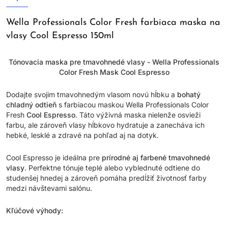
Wella Professionals Color Fresh farbiaca maska na
vlasy Cool Espresso 150ml
Tónovacia maska pre tmavohnedé vlasy - Wella Professionals
Color Fresh Mask Cool Espresso
Dodajte svojim tmavohnedým vlasom novú hĺbku a
bohatý
chladný odtieň
s farbiacou maskou Wella Professionals Color
Fresh
Cool Espresso
. Táto výživná maska nielenže osvieži
farbu, ale zároveň vlasy hĺbkovo hydratuje a zanecháva ich
hebké, lesklé a zdravé na pohľad aj na dotyk.
Cool Espresso je ideálna pre
prírodné aj farbené tmavohnedé
vlasy
. Perfektne tónuje teplé alebo vyblednuté odtiene do
studenšej hnedej a zároveň pomáha predĺžiť životnosť farby
medzi návštevami salónu.
Kľúčové výhody: