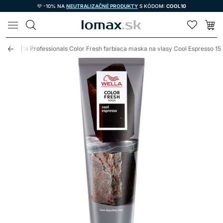
💜 -10% NA
NEUTRALIZAČNÉ PRODUKTY
S KÓDOM:
COOL10
LOMAX
y
Wella Professionals Color Fresh farbiaca maska na vlasy Cool Espresso 1