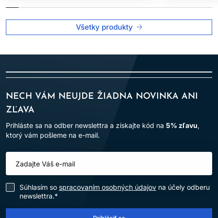
opláchnite teplou vodou. Vlasy môžete vysušiť a upraviť ako
obvykle.
Všetky produkty
Prečo zaradiť Wella Color Fresh Mask do svojej starostlivosti o
vlasy?
Farbiace masky od Wella Professionals sú perfektnou
voľbou, ak:
Chcete predĺžiť životnosť farby medzi návštevami salónu.
Túžite po jemnej zmene farby bez poškodenia vlasov.
NECH VÁM NEUJDE ŽIADNA NOVINKA ANI
Hľadáte profesionálnu vlasovú kozmetiku, ktorá kombinuje
ZĽAVA
starostlivosť s efektívnym výsledkom.
Uprednostňujete produkty, ktoré sú šetrné k životnému
Prihláste sa na odber newslettra a získajte kód na
5% zľavu
,
prostrediu a vašim vlasom zároveň.
ktorý vám pošleme na e-mail.
Doprajte svojim vlasom nový nádych farby bez poškodenia.
Wella Professionals Color Fresh Mask je riešenie, ktoré spojí
krásu, jednoduchosť a starostlivosť.
Súhlasím so
spracovaním osobných údajov
na účely odberu
newslettra.*
Prihlásiť sa