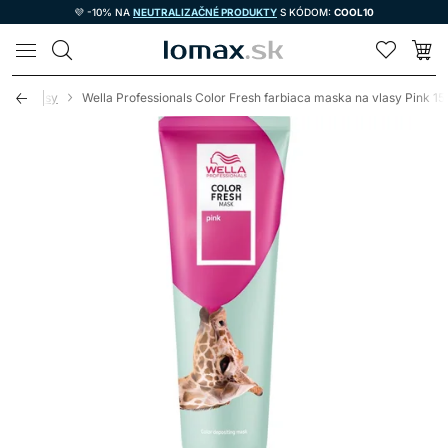
💜 -10% NA
NEUTRALIZAČNÉ PRODUKTY
S KÓDOM:
COOL10
LOMAX
bené vlasy
Wella Professionals Color Fresh farbiaca maska na vlasy Pink 1