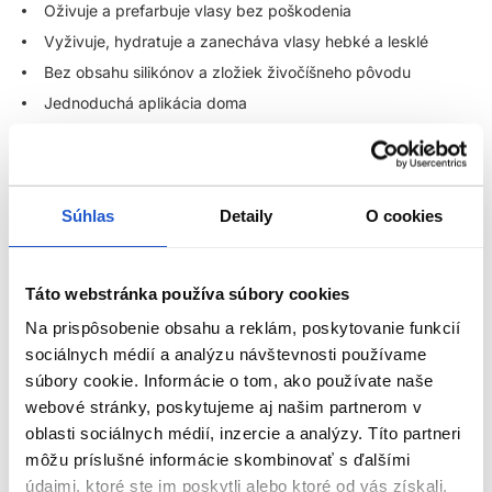
Oživuje a prefarbuje vlasy bez poškodenia
Vyživuje, hydratuje a zanecháva vlasy hebké a lesklé
Bez obsahu silikónov a zložiek živočíšneho pôvodu
Jednoduchá aplikácia doma
Farba sa vymýva postupne (4–10 umytí)
Wella Professionals Color Fresh farebná maska na vlasy –
oživte svoju farbu vlasov jednoducho a bez poškodenia
Súhlas
Detaily
O cookies
Hľadáte jednoduchý spôsob, ako si doma
osviežiť farbu vlasov
bez poškodenia a zároveň im dopriať výživu ako zo salónu?
Táto webstránka používa súbory cookies
Objavte
Wella Professionals
Color Fresh Mask
– intenzívne
pigmentovanú farbiacu masku na vlasy
, ktorá kombinuje
Na prispôsobenie obsahu a reklám, poskytovanie funkcií
regeneračnú starostlivosť s jemným tónovaním. Ideálna voľba
sociálnych médií a analýzu návštevnosti používame
pre všetkých, ktorí chcú farbu vlasov osviežiť medzi návštevami
súbory cookie. Informácie o tom, ako používate naše
kaderníka, vyskúšať nový odtieň bez záväzkov, alebo si len
dopriať
výživnú masku s jemným farebným efektom
.
webové stránky, poskytujeme aj našim partnerom v
oblasti sociálnych médií, inzercie a analýzy. Títo partneri
ZOBRAZIŤ VIAC
Čo je Wella Color Fresh maska?
môžu príslušné informácie skombinovať s ďalšími
údajmi, ktoré ste im poskytli alebo ktoré od vás získali,