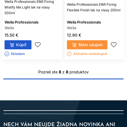
Wella Professionals EIMI Fixing
a počas schnutia sa kučier zbytočne nedotýkajte. Ak chcete
Wella Professionals EIMI Fixing
Mistify Me Light lak na vlasy
väčší objem, zamerajte sa na korienky bez presýtenia dĺžok.
Flexible Finish lak na vlasy 250ml
500ml
AKO ZAFIXOVAŤ OBJEM
Wella Professionals
Wella Professionals
Wella
Wella
PRI KORIENKOCH
15.50 €
12.90 €
Objem vzniká kombináciou čistých korienkov, smeru
Kúpiť
Mám záujem
fénovania, strihu a stylingu. Lak dokáže vytvorený tvar
podporiť, ale sám nezmení hustotu vlasov. Pri fénovaní
Skladom ㅤ
Aktuálne nedostupné
zdvihnite pramene od pokožky, nechajte ich vychladnúť v
požadovanom smere a až potom pridajte malé množstvo
fixácie.
Pozreli ste
8
z
8
produktov
Príliš veľa laku pri korienkoch môže jemné vlasy zlepiť a
objem znížiť. Začnite jednou tenkou vrstvou. Ak účes počas
dňa klesne, ďalšie hromadenie produktu nemusí pomôcť;
vhodnejšie môže byť jemné nadvihnutie a kontrolované
obnovenie tvaru.
SPOLOČENSKÉ A
VYČESANÉ ÚČESY
NECH VÁM NEUJDE ŽIADNA NOVINKA ANI