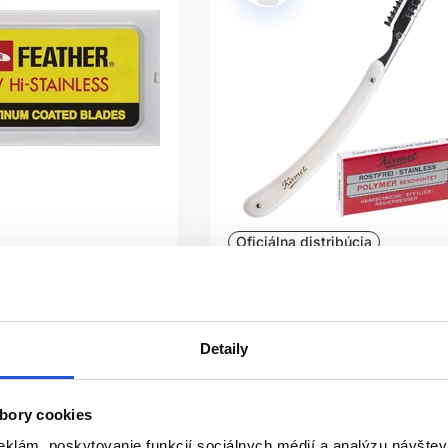
Oficiálna distribúcia
uble Platinum 10ks
Sibel KISMET zrezávač + 6ks
iletky
žiletiek
Sibel
Detaily
p
Kadernícke potreby
51.30 €
bory cookies
 záujem
Kúpiť
eklám, poskytovanie funkcií sociálnych médií a analýzu návšte