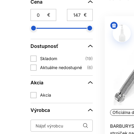
holenie. Zrezávač vlasov umožňuje 
Cena
čepele a skúseností. Pri nesprávnej 
€
€
AK
Dôležitý je tvar rukoväti, vyváženie
Dostupnosť
vedenie. Niektoré zrezávače majú ochr
či je nástroj symetrický alebo urče
Skladom
19
Aktuálne nedostupné
6
ŽILETKY
Žiletky do britvy nie sú univerzálne.
Akcia
systému. Pred objednaním porovnajte 
Akcia
alebo poškodiť drž
Výrobca
Oficiálna d
Pri kontakte s pokožkou používajt
BARBURYS B
prípravkom vhodným pre daný materiál.
strojček na