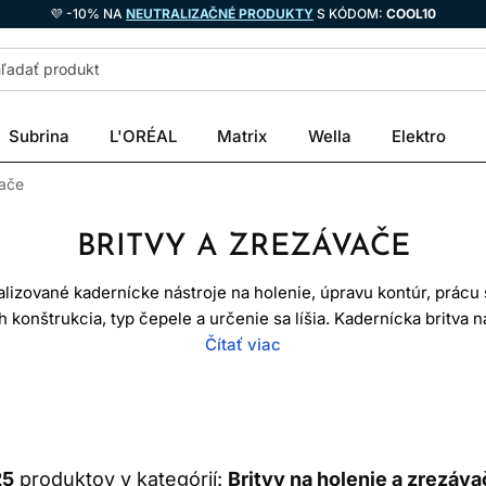
💜 -10% NA
NEUTRALIZAČNÉ PRODUKTY
S KÓDOM:
COOL10
Subrina
L'ORÉAL
Matrix
Wella
Elektro
vače
BRITVY A ZREZÁVAČE
alizované kadernícke nástroje na holenie, úpravu kontúr, prácu s
konštrukcia, typ čepele a určenie sa líšia. Kadernícka britva n
aopak. Pri výbere preto sledujte konkrétny účel, kompatibilitu
Čítať viac
čistenia.
 NA HOLENIE A ZREZÁVAČE
kožke a spolu s
holiacimi strojčekmi
sa používajú najmä na čisté 
25
produktov v kategórií:
Britvy na holenie a zrezáv