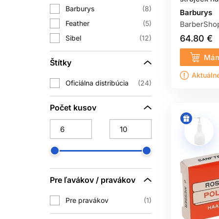
čepele ukla
Barburys
8
Barburys
Feather
5
BarberSho
64.80 €
Sibel
12
Pokožka má byť napnutá a pohyb ko
Mám
zrezávaní vlasov neprechádzajte 
Štítky
Aktuáln
Oficiálna distribúcia
24
Počet kusov
Po čistení nechajte britvu úplne vys
skracujú životnosť mechanizmu. Dezin
Pre ľavákov / pravákov
JE KAŽD
Pre pravákov
1
Nie. Zrezávače na vlasy a 