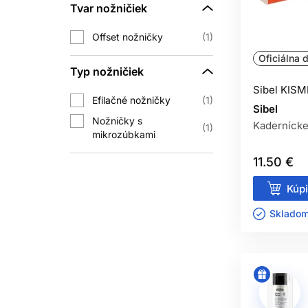
Tvar nožničiek
Pri profesionálnom holení použite nov
Offset nožničky
1
Oficiálna d
Typ nožničiek
Áno, ak je určená na domáce pou
Sibel KISM
Efilačné nožničky
1
Sibel
Nožničky s
Kadernícke
1
mikrozúbkami
11.50 €
Kúpi
Skladom 