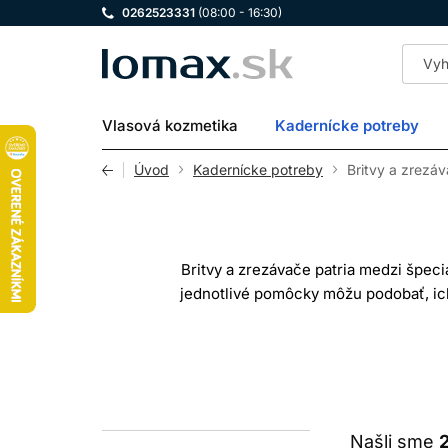
0262523331
(08:00 - 16:30)
LOMAX
Vlasová kozmetika
Kadernícke potreby
Úvod
Kadernícke potreby
Britvy a zrezá
Britvy a zrezávače patria medzi špeci
jednotlivé pomôcky môžu podobať, ich 
vhodná na hladké holenie pokožky a n
BRITVY
Britvy na holenie pracujú tesne pri po
Našli sme