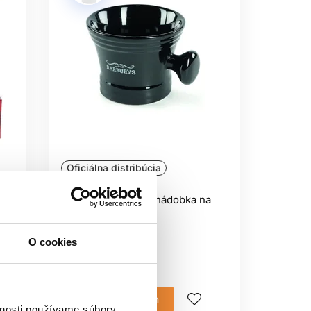
Oficiálna distribúcia
Barburys Garibaldi nádobka na
holenie
Barburys
O cookies
BarberShop
13.60 €
Mám záujem
vnosti používame súbory