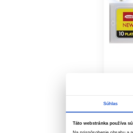
Feather Do
náhradné ž
Feather
Súhlas
BarberSho
8.40 €
Táto webstránka používa sú
Mám
Na prispôsobenie obsahu a r