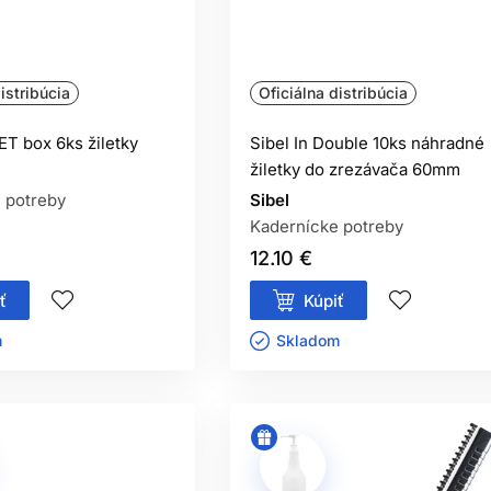
AKO ČASTO MENIŤ ŽILETKU?
ú jednorazovú čepeľ pre každého klienta. Pri zrezávaní ju vyme
istribúcia
Oficiálna distribúcia
MÔŽEM BRITVU POUŽÍVAŤ DOMA?
žitie a ovládate bezpečnú techniku. Pri práci tesne pri pokožk
ET box 6ks žiletky
Sibel In Double 10ks náhradné
žiletky do zrezávača 60mm
 potreby
Sibel
Kadernícke potreby
12.10 €
ť
Kúpiť
ㅤ
Skladom ㅤ