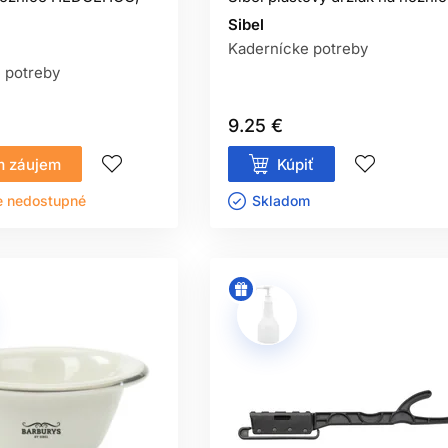
Sibel
Kadernícke potreby
 potreby
9.25 €
 záujem
Kúpiť
e nedostupné
Skladom ㅤ