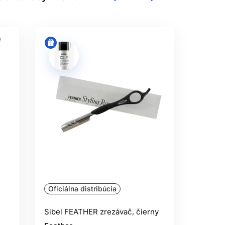
dok závisí od uhla, tlaku, ostrosti
patrí profesionálne zrezávanie do rúk
TVU
evný model môže ponúknuť stabilnejšie
 s pokožkou. Ľaváci by si mali overiť,
a dezinfekciu podľa pokynov výrobcu.
ATIBILNÉ
 kazety či náhradné ostria konkrétneho
ôže byť uvoľnená, nesprávne vyčnievať
ľa presného návodu.
Oficiálna distribúcia
mechanicky očistite a dezinfikujte
Sibel FEATHER zrezávač, čierny
 dezinfikovať na ďalšiu osobu. Použité