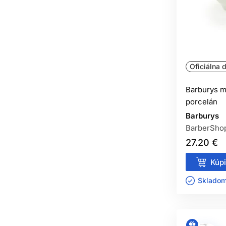
Oficiálna d
Barburys m
porcelán
Barburys
BarberSho
27.20 €
Kúpi
Skladom 