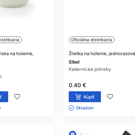
istribúcia
Oficiálna distribúcia
iska na holenie,
Žiletka na holenie, jednorazová
Sibel
Kadernícke potreby
p
0.40 €
ť
Kúpiť
ㅤ
Skladom ㅤ