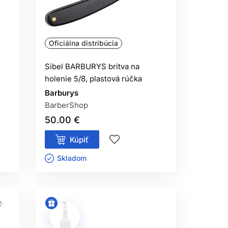
ňte hneď, keď ťahá alebo nereže čisto.
Oficiálna distribúcia
e postupujte mimoriadne opatrne.
Sibel BARBURYS britva na
holenie 5/8, plastová rúčka
Barburys
BarberShop
50.00 €
Kúpiť
Skladom ㅤ