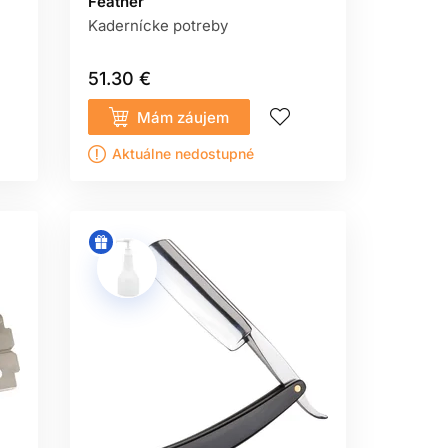
Feather
ežného koša.
Kadernícke potreby
51.30 €
denú alebo infikovanú pokožku. Pri
Mám záujem
oužívajte, ak je držiak uvoľnený,
Aktuálne nedostupné
opasku
. Zvyšky vlasov, peny a vlhkosť
sobenia; dlhé namáčanie môže poškodiť
V
HOLENIE?
 Riaďte sa určením výrobcu.