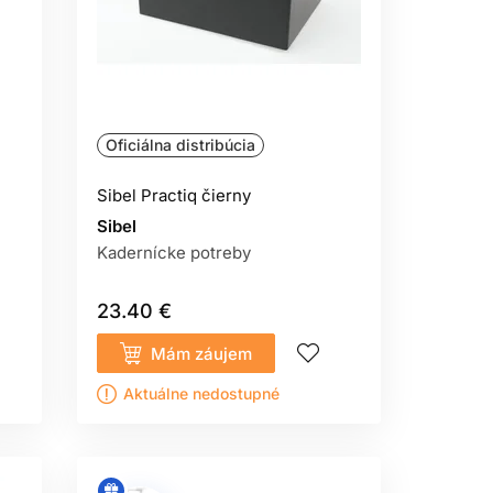
Oficiálna distribúcia
Sibel Practiq čierny
Sibel
Kadernícke potreby
23.40 €
Mám záujem
Aktuálne nedostupné