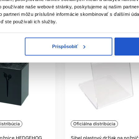
e nedostupné
Skladom ㅤ
o používate naše webové stránky, poskytujeme aj našim partner
to partneri môžu príslušné informácie skombinovať s ďalšími údaj
ď ste používali ich služby.
Prispôsobiť
istribúcia
Oficiálna distribúcia
 nožnice HEDGEHOG,
Sibel plastový držiak na nožni