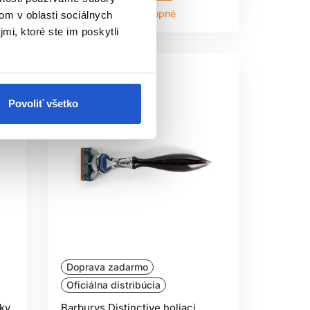
Aktuálne nedostupné
om v oblasti sociálnych
mi, ktoré ste im poskytli
Povoliť všetko
Doprava zadarmo
Oficiálna distribúcia
čky
Barburys Distinctive holiaci