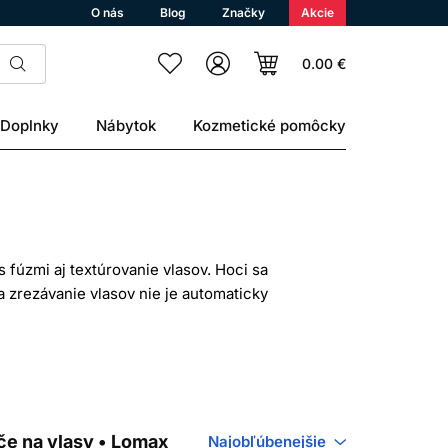
O nás
Blog
Značky
Akcie
0.00 €
Doplnky
Nábytok
Kozmetické pomôcky
 fúzmi aj textúrovanie vlasov. Hoci sa
a zrezávanie vlasov nie je automaticky
 žiletky, ergonómiu rukoväti a spôsob
 VLASOV
kontúry, úpravu krku, líc alebo klasické
ače na vlasy • Lomax
Najobľúbenejšie