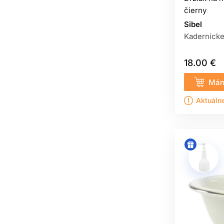
čierny
Sibel
Kadernícke
18.00 €
Mám
Aktuáln