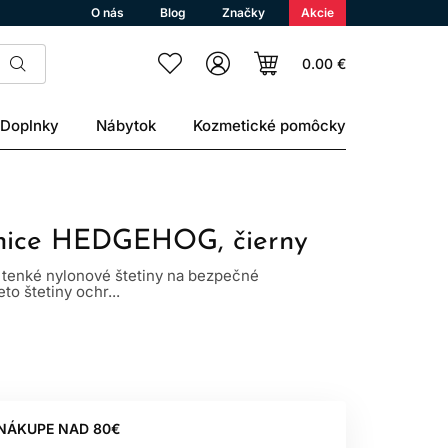
O nás
Blog
Značky
Akcie
0.00 €
Doplnky
Nábytok
Kozmetické pomôcky
žnice HEDGEHOG, čierny
 tenké nylonové štetiny na bezpečné
to štetiny ochr...
 NÁKUPE NAD 80€