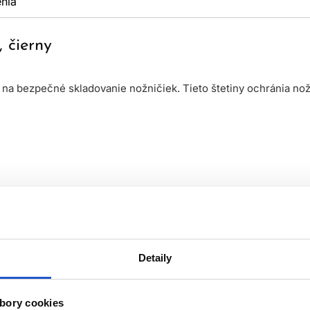
nia
 čierny
 na bezpečné skladovanie nožničiek. Tieto štetiny ochránia n
Detaily
bory cookies