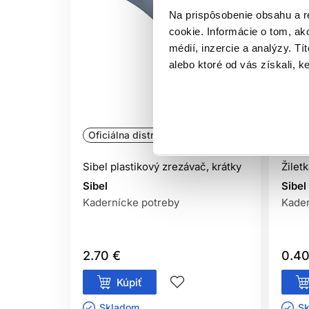
Na prispôsobenie obsahu a r
cookie. Informácie o tom, ak
médií, inzercie a analýzy. Tí
alebo ktoré od vás získali, ke
Oficiálna distribúcia
Ofic
Sibel plastikový zrezávač, krátky
Žilet
Sibel
Sibel
Kadernícke potreby
Kader
2.70 €
0.40
Kúpiť
Skladom ㅤ
Sk