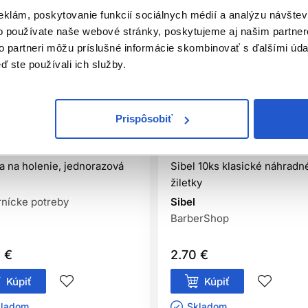
eklám, poskytovanie funkcií sociálnych médií a analýzu návšte
o používate naše webové stránky, poskytujeme aj našim partner
to partneri môžu príslušné informácie skombinovať s ďalšími údaj
ď ste používali ich služby.
Prispôsobiť
iálna distribúcia
Oficiálna distribúcia
ka na holenie, jednorazová
Sibel 10ks klasické náhradn
žiletky
nícke potreby
Sibel
BarberShop
 €
2.70 €
Kúpiť
Kúpiť
ladom ㅤ
Skladom ㅤ