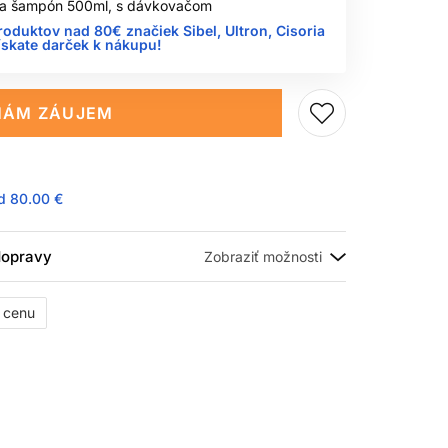
 na šampón 500ml, s dávkovačom
roduktov nad 80€ značiek Sibel, Ultron, Cisoria
ískate darček k nákupu!
ÁM ZÁUJEM
ad
80.00 €
 dopravy
ť cenu