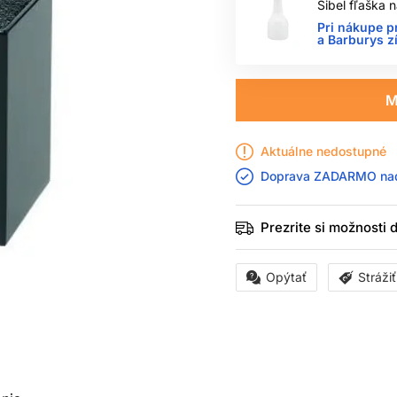
Sibel fľaška
Pri nákupe p
a Barburys z
M
Aktuálne nedostupné
Doprava ZADARMO n
Prezrite si možnosti
Opýtať
Stráži