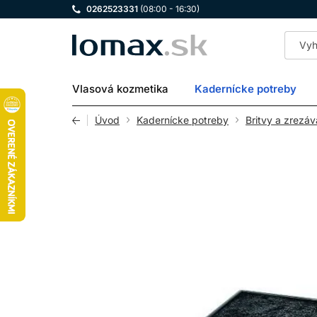
0262523331
(08:00 - 16:30)
LOMAX
Vlasová kozmetika
Kadernícke potreby
Úvod
Kadernícke potreby
Britvy a zrezá