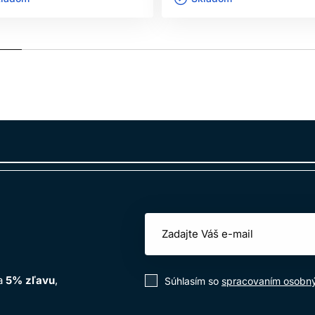
na
5% zľavu
,
Súhlasím so
spracovaním osobn