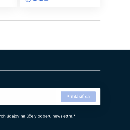
Prihlásiť sa
ých údajov
na účely odberu newslettra.*