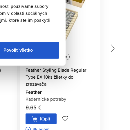
vnosti používame súbory
om v oblasti sociálnych
mi, ktoré ste im poskytli
Povoliť všetko
Oficiálna distribúcia
Oficiálna
é
Feather Styling Blade Regular
Sibel KIS
Type EX 10ks žiletky do
Sibel
zrezávača
Kaderníck
Feather
Kadernícke potreby
9.65 €
11.50 €
Kúpiť
Kúp
Skladom ㅤ
Sklado