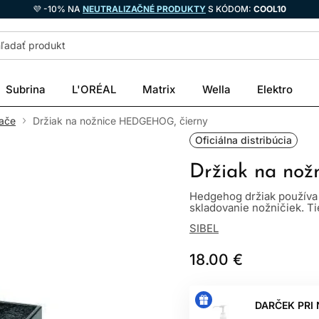
💜 -10% NA
NEUTRALIZAČNÉ PRODUKTY
S KÓDOM:
COOL10
Subrina
L'ORÉAL
Matrix
Wella
Elektro
vače
Držiak na nožnice HEDGEHOG, čierny
Oficiálna distribúcia
Držiak na no
Hedgehog držiak používa
skladovanie nožničiek. Tie
SIBEL
18.00 €
DARČEK PRI