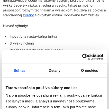
nehrdzavejúcej ocele má šikovný systém, ktorý ponúka
3 rôzne
výšky čepele
– nízku, strednu a vysoku, takže ju možno
prispôsobiť rôznym technikám a výsledkom. Používa sa polovica
štandardnej
žiletky
s dvojitým ostrím. Dodávané bez žiletiek.
Hlavné výhody:
Inovatívna nastaviteľná britva
3 výšky holenia
Vyrobené z nehrdzavejúcej ocele
Parametre
Súhlas
Detaily
O cookies
Značka
Hodnotenia
Táto webstránka používa súbory cookies
Na prispôsobenie obsahu a reklám, poskytovanie funkcií
sociálnych médií a analýzu návštevnosti používame
súbory cookie. Informácie o tom, ako používate naše