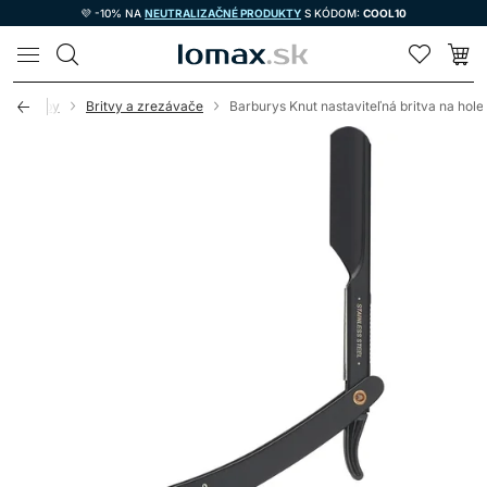
💜 -10% NA
NEUTRALIZAČNÉ PRODUKTY
S KÓDOM:
COOL10
LOMAX
e potreby
Britvy a zrezávače
Barburys Knut nastaviteľná britva na hole