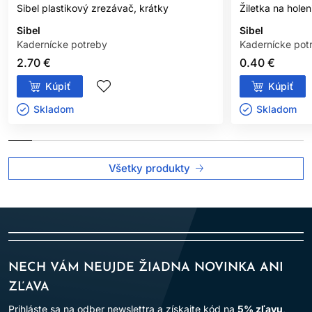
Sibel plastikový zrezávač, krátky
Žiletka na hole
Sibel
Sibel
Kadernícke potreby
Kadernícke pot
2.70 €
0.40 €
Kúpiť
Kúpiť
Skladom ㅤ
Skladom ㅤ
Všetky produkty
NECH VÁM NEUJDE ŽIADNA NOVINKA ANI
ZĽAVA
Prihláste sa na odber newslettra a získajte kód na
5% zľavu
,