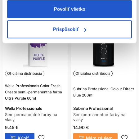
Povoliť všetko
AKO DLHO FARBA VYDRŽÍ?
Výdrž je individuálna a závisí od odtieňa, poréznosti a
umývania. Pigment sa vyplavuje postupne.
Prispôsobiť
ZAKRYJE ŠEDIVÉ VLASY?
Môže ich tónovať, no spoľahlivé a rovnomerné krytie
nemožno predpokladať. Overte výsledok testom prameňa.
Oficiálna distribúcia
Oficiálna distribúcia
Wella Professionals Color Fresh
Subrina Professional Colour Direct
Create semi-permanentná farba
Blue 200ml
Ultra Purple 60ml
Wella Professionals
Subrina Professional
Semipermanentné farby na
Semipermanentné farby na
vlasy
vlasy
9.45 €
14.90 €
Kúpiť
Mám záujem