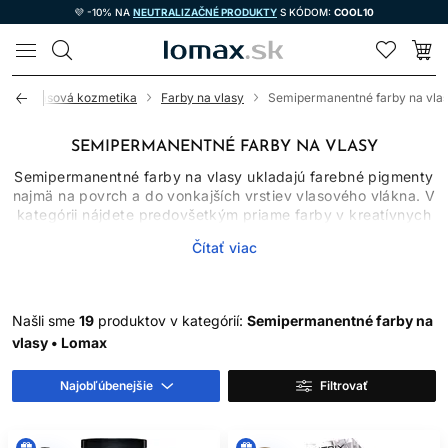
💜 -10% NA
NEUTRALIZAČNÉ PRODUKTY
S KÓDOM:
COOL10
LOMAX
d
Vlasová kozmetika
Farby na vlasy
Semipermanentné farby na vla
SEMIPERMANENTNÉ FARBY NA VLASY
Semipermanentné farby na vlasy ukladajú farebné pigmenty
najmä na povrch a do vonkajších vrstiev vlasového vlákna. V
kategórii nájdete predovšetkým priame farby v kreatívnych
odtieňoch, ktoré sa zvyčajne používajú bez oxidačného
Čítať viac
vyvíjača. Sú vhodné na oživenie farby, tónovanie
zosvetleného podkladu, farebné pramene aj výraznú
celoplošnú zmenu. Výsledok však nie je trvalý a pri každom
umytí sa postupne vyplavuje.
Našli sme
19
produktov v kategórií:
Semipermanentné farby na
Označenie farby na vlasy samo osebe nehovorí, ako produkt
vlasy • Lomax
funguje. Pred použitím vždy skontrolujte, či ide o priamu
semipermanentnú farbu, demi-permanentnú oxidačnú farbu
Najobľúbenejšie
Filtrovať
alebo farebnú masku. Tieto systémy majú rozdielny spôsob
miešania, čas pôsobenia aj možnosti výsledku.