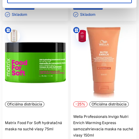
Kúpiť
Kúpiť
Skladom ㅤ
Skladom ㅤ
Oficiálna distribúcia
-25%
Oficiálna distribúcia
Wella Professionals Invigo Nutri
Matrix Food For Soft hydratačná
Enrich Warming Express
maska na suché vlasy 75ml
samozahrievacia maska na suché
vlasy 150ml