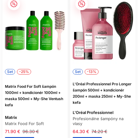
Set
-25%
Set
-13%
L'Oréal Professionnel Pro Longer
Matrix Food For Soft šampón
šampón 500ml + kondicionér
1000ml + kondicionér 1000ml +
200ml + maska 250ml + My-She
maska 500ml + My-She Ventush
kefa
kefa
L'Oréal Professionnel
Matrix
Profesionálne šampóny na
Matrix Food For Soft
vlasy
71.90 €
96.30 €
64.30 €
74.20 €