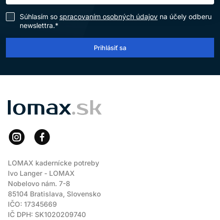
Súhlasím so
spracovaním osobných údajov
na účely odberu
newslettra.*
Prihlásiť sa
LOMAX
LOMAX kadernícke potreby
Ivo Langer - LOMAX
Nobelovo nám. 7-8
85104 Bratislava, Slovensko
IČO: 17345669
IČ DPH: SK1020209740