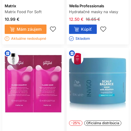
Matrix
Wella Professionals
Matrix Food For Soft
Hydratačné masky na vlasy
10.99 €
12.50 €
16.65 €
Mám záujem
Kúpiť
Aktuálne nedostupné
Skladom ㅤ
-25%
Oficiálna distribúcia