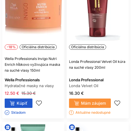
Začnite približne raz týždenne alebo podľa návodu a
frekvenciu upravte podľa výsledku.
JE VHODNÁ AJ NA JEMNÉ
VLASY?
Áno, ak zvolíte ľahšiu receptúru a malé množstvo len do
dĺžok a koncov.
-18%
Oficiálna distribúcia
Oficiálna distribúcia
PATRÍ MASKA NA POKOŽKU
Wella Professionals Invigo Nutri
HLAVY?
Londa Professional Velvet Oil kúra
Enrich hĺbkovo vyživujúca maska
na suché vlasy 200ml
na suché vlasy 150ml
Iba ak to výrobca výslovne uvádza. Väčšina patrí do dĺžok.
Wella Professionals
Londa Professional
AKÝ JE ROZDIEL MEDZI MASKOU
Hydratačné masky na vlasy
Londa Velvet Oil
A KONDICIONÉROM?
12.50 €
15.30 €
16.30 €
Maska býva hutnejšia a poskytuje intenzívnejšie
Kúpiť
Mám záujem
kondicionovanie; pri jednom umytí často stačí jeden z týchto
Skladom ㅤ
Aktuálne nedostupné
krokov.