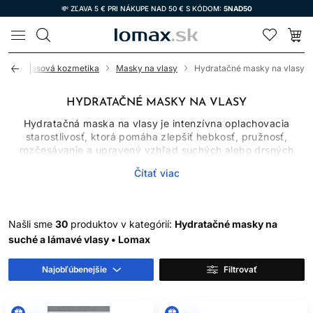
💸 ZĽAVA 5 € PRI NÁKUPE NAD 50 € S KÓDOM:
5NAD50
LOMAX
od
Vlasová kozmetika
Masky na vlasy
Hydratačné masky na vlasy
HYDRATAČNÉ MASKY NA VLASY
Hydratačná maska na vlasy je intenzívna oplachovacia
starostlivosť, ktorá pomáha zlepšiť hebkosť, pružnosť,
rozčesávanie a upravený vzhľad suchých alebo drsných
dĺžok. Hydratačné masky na vlasy kombinujú vodnú fázu s
Čítať viac
kondicionačnými, zvláčňujúcimi a filmotvornými látkami. Vlas
nevyliečia ani mu nedodajú vodu natrvalo, ale môžu
obmedziť trenie a spomaliť stratu príjemného pocitu po
umytí.
Našli sme
30
produktov v kategórií:
Hydratačné masky na
Suchosť vlasov treba odlíšiť od suchej pokožky hlavy. Maska
suché a lámavé vlasy • Lomax
určená do dĺžok nie je automaticky vhodná na pokožku a
nerieši lupiny, zápal ani dermatologické ochorenie. Pri
Najobľúbenejšie
Filtrovať
pretrvávajúcom svrbení, šupinách alebo ranách vyhľadajte
odborné posúdenie.