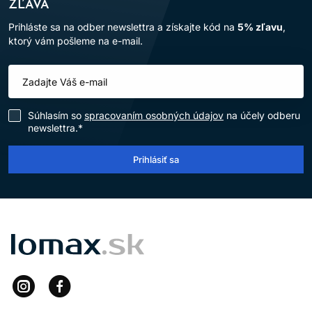
ZĽAVA
Prihláste sa na odber newslettra a získajte kód na
5% zľavu
,
ktorý vám pošleme na e-mail.
Súhlasím so
spracovaním osobných údajov
na účely odberu
newslettra.*
Prihlásiť sa
LOMAX