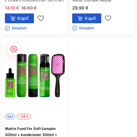
L'Oréal Professionnel Tecni Art
Wella Ultimate Repair
14.10 €
16.60 €
29.90 €
Kúpiť
Kúpiť
Skladom ㅤ
Skladom ㅤ
Set
-24%
Matrix Food For Soft šampón
300ml + kondicionér 300ml +