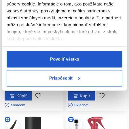
súbory cookie. Informácie o tom, ako používate naše
webové stránky, poskytujeme aj našim partnerom v
oblasti sociálnych médií, inzercie a analýzy. Títo partneri
môžu príslušné informácie skombinovať s ďalšími
údajmi, ktoré ste im poskytli alebo ktoré od vás získali,
Oficiálna distribúcia
keď ste používali ich služby.
Odporúčame
GHD Rehab Split End Sealer
Inebrya Style-In Thermo Spray
starostlivosť na rozštiepené
Povoliť všetko
tepelná ochrana na vlasy 250ml
končeky vlasov 100ml
GHD
Inebrya
Prispôsobiť
Tepelná ochrana vlasov
Vlasová kozmetika
40.00 €
12.90 €
Kúpiť
Kúpiť
Skladom ㅤ
Skladom ㅤ