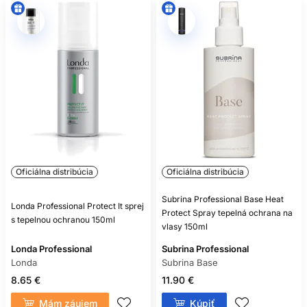
Oficiálna distribúcia
Oficiálna distribúcia
Subrina Professional Base Heat
Londa Professional Protect It sprej
Protect Spray tepelná ochrana na
s tepelnou ochranou 150ml
vlasy 150ml
Londa Professional
Subrina Professional
Londa
Subrina Base
8.65 €
11.90 €
Mám záujem
Kúpiť