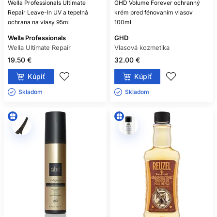
Wella Professionals Ultimate
GHD Volume Forever ochranný
MUSÍM POUŽIŤ OCHRANU AJ
Repair Leave-In UV a tepelná
krém pred fénovaním vlasov
PRED FÉNOVANÍM?
ochrana na vlasy 95ml
100ml
Wella Professionals
GHD
Áno, ak používate teplý alebo horúci vzduch. Vyberte
Wella Ultimate Repair
produkt určený na fénovanie a aplikujte ho podľa návodu.
Vlasová kozmetika
19.50 €
32.00 €
MÔŽEM DAŤ TERMO SPREJ NA
Kúpiť
Kúpiť
SUCHÉ VLASY?
Skladom ㅤ
Skladom ㅤ
Iba ak to umožňuje konkrétny výrobok. Pred žehlením alebo
kulmovaním musia vlasy aj produkt doschnúť.
CHRÁNI OLEJ VLASY PRED
TEPLOM?
Nie každý. Ochranný účinok musí byť deklarovaný pri
konkrétnom produkte.
KOĽKO PRODUKTU POUŽIŤ?
Podľa návodu, hustoty a dĺžky. Začnite menším množstvom
a zabezpečte rovnomerné rozloženie.