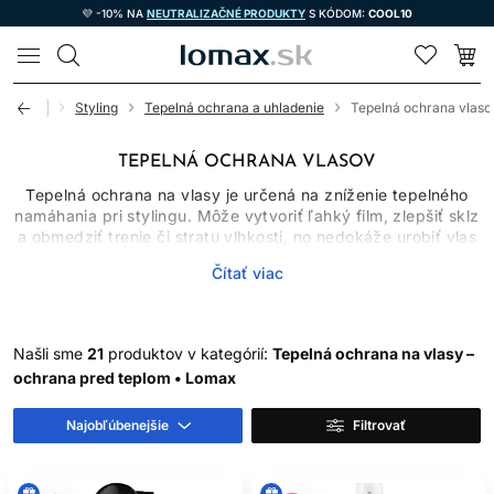
💜 -10% NA
NEUTRALIZAČNÉ PRODUKTY
S KÓDOM:
COOL10
LOMAX
zmetika
Styling
Tepelná ochrana a uhladenie
Tepelná ochrana vlaso
TEPELNÁ OCHRANA VLASOV
Tepelná ochrana na vlasy je určená na zníženie tepelného
namáhania pri stylingu. Môže vytvoriť ľahký film, zlepšiť sklz
a obmedziť trenie či stratu vlhkosti, no nedokáže urobiť vlas
nezničiteľným. Výsledok závisí od rovnomernej aplikácie,
Čítať viac
množstva, teploty, času kontaktu aj stavu vlasov. Najlepšou
ochranou je spojenie vhodného produktu s najnižšou účinnou
teplotou a rozumnou frekvenciou úpravy.
Našli sme
21
produktov v kategórií:
Tepelná ochrana na vlasy –
SPREJ NA VLASY NIE JE
ochrana pred teplom • Lomax
VŽDY TERMO OCHRANA
Najobľúbenejšie
Filtrovať
Označenie sprej na vlasy opisuje formu aplikácie, nie
automaticky účinok. Laky, texturizačné spreje alebo lesky
nemusia poskytovať ochranu pred teplom. Vyberajte iba