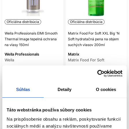
Žehlenie vlhkých vlasov, maximum na regulátore, príliš veľké
sekcie a opakované prechody patria medzi najčastejšie
problémy. Veľká sekcia sa nezahreje rovnomerne, preto
používateľ často zvýši teplotu alebo prechádza opakovane.
Oficiálna distribúcia
Oficiálna distribúcia
Lepšie je pracovať s menšími, čistými sekciami. Platničky a
povrch kulmy pravidelne čistite podľa návodu; nános
Wella Professionals EIMI Smooth
Matrix Food For Soft XXL Big 'N
produktu môže spôsobovať nerovnomerný sklz a lokálne
Thermal Image tepelná ochrana
Soft hydratačná pena na objem
prehrievanie.
na vlasy 150ml
suchých vlasov 200ml
Wella Professionals
Matrix
KEDY STYLING S TEPLOM
Wella
Matrix Food For Soft
OBMEDZIŤ
9.90 €
18.90 €
Ak sa vlasy za mokra nadmerne naťahujú, výrazne lámu,
Kúpiť
Kúpiť
majú drsný povrch alebo sa po chemickej službe správajú
nezvyčajne, vysoké teplo môže stav zhoršiť. Dočasne zvoľte
Skladom ㅤ
Skladom ㅤ
šetrnejšie sušenie, voľné účesy a kondicionovanie. Tepelná
Súhlas
Detaily
O cookies
ochrana je preventívna pomôcka, nie oprava už vzniknutého
poškodenia. Pri náhlej zmene kvality vlasov alebo pokožky
hlavy zvážte odborné posúdenie.
Táto webstránka používa súbory cookies
Na prispôsobenie obsahu a reklám, poskytovanie funkcií
sociálnych médií a analýzu návštevnosti používame