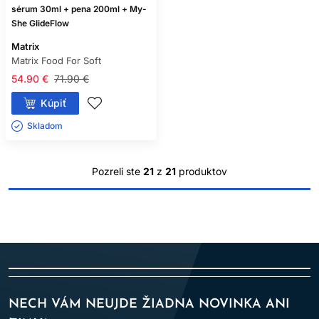
sérum 30ml + pena 200ml + My-
She GlideFlow
Matrix
Matrix Food For Soft
54.90 €
71.90 €
Kúpiť
Skladom ㅤ
Pozreli ste
21
z
21
produktov
NECH VÁM NEUJDE ŽIADNA NOVINKA ANI