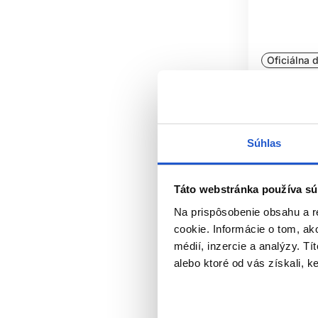
Silná parfumácia môže byť nepríjemn
Oficiálna d
BEZ
Sibel UV Sp
Pri riedených dezinfekčných prípravko
solária
povrch alebo zvýšiť zdravotné ri
Sibel
Súhlas
Kozmetick
Chemikálie nikdy nemiešajte, ak to
6.05 €
SKLAD
Táto webstránka používa sú
Kúpi
Na prispôsobenie obsahu a r
Výrobky uchovávajte v pôvodnom oba
Skladom 
cookie. Informácie o tom, ak
nádoby nesmú zostať 
médií, inzercie a analýzy. Tí
Bezpečnostné listy majte dostupné pod
alebo ktoré od vás získali, ke
HYG