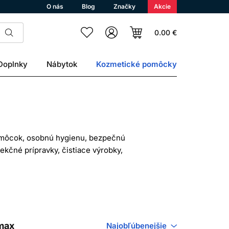
O nás
Blog
Značky
Akcie
0.00 €
Doplnky
Nábytok
Kozmetické pomôcky
pomôcok, osobnú hygienu, bezpečnú
ekčné prípravky, čistiace výrobky,
 celý hygienický režim.
ečnostné upozornenia. Profesionálne
O ISTÉ
omax
Najobľúbenejšie