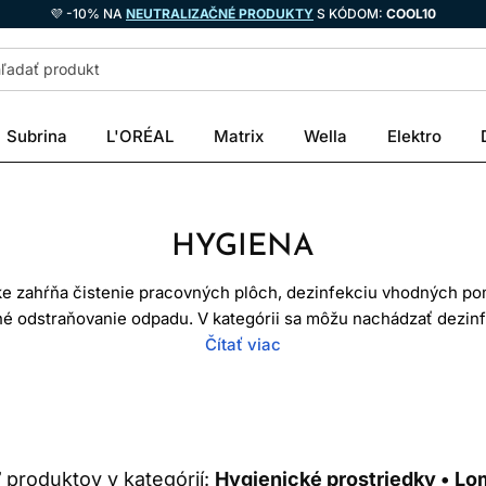
💜 -10% NA
NEUTRALIZAČNÉ PRODUKTY
S KÓDOM:
COOL10
Subrina
L'ORÉAL
Matrix
Wella
Elektro
HYGIENA
ke zahŕňa čistenie pracovných plôch, dezinfekciu vhodných 
né odstraňovanie odpadu. V kategórii sa môžu nachádzať dezinf
alšie doplnky s rozdielnym účelom. Jeden produkt nenahrádza
Čítať viac
sah účinku, vhodné povrchy, koncentráciu, kontaktný čas a bezp
použitie neznamená, že výrobok možno aplikovať ľubovoľne.
NIE A DEZINFEKCIA NIE SÚ T
7
produktov v kategórií:
Hygienické prostriedky • L