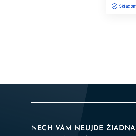
vhodné ochranné pomôcky a určený p
Skladom 
STA
N
JE
Bežne nie
MÔŽEM POUŽ
Iba ak je ur
MÔŽE
Nie, 
NECH VÁM NEUJDE ŽIADNA