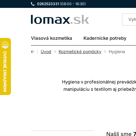
0262523331
(08:00 - 16:30)
LOMAX
Vlasová kozmetika
Kadernícke potreby
Úvod
Kozmetické pomôcky
Hygiena
Hygiena v profesionálnej prevádz
manipuláciu s textilom aj priebež
osviežovač vzduchu a ď
Pri výbere vždy čítajte návod, roz
ČISTE
Našli sme