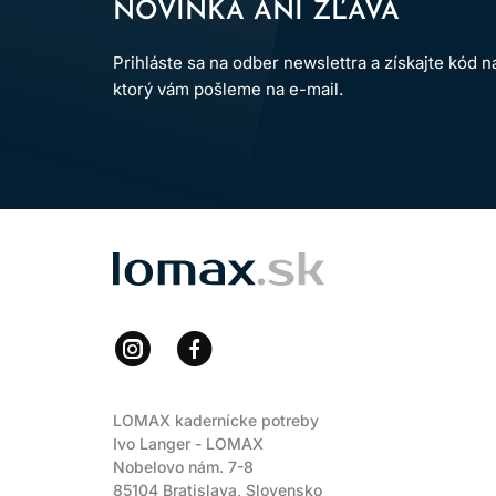
NOVINKA ANI ZĽAVA
Prihláste sa na odber newslettra a získajte kód 
ktorý vám pošleme na e-mail.
LOMAX
LOMAX kadernícke potreby
Ivo Langer - LOMAX
Nobelovo nám. 7-8
85104 Bratislava, Slovensko