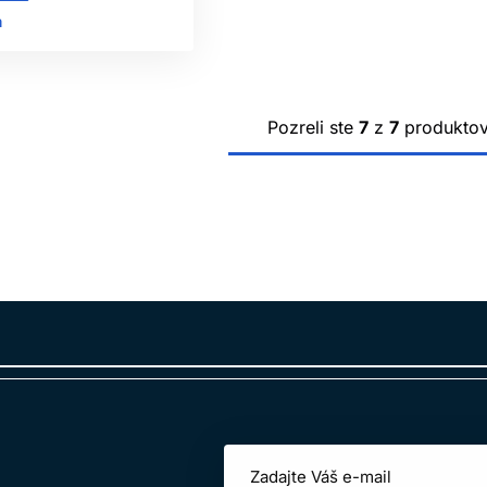
rípravok. Ak sa chemikália dostane do očí alebo na pokožku,
ㅤ
listom, nie improvizovanou neutralizáciou.
ČASTÉ OTÁZKY
Pozreli ste
7
z
7
produkto
ČÍ POVRCH NASTRIEKAŤ A HNEĎ UTR
ie vždy. Dezinfekcia potrebuje kontaktný čas uvedený výrobco
 OSVIEŽOVAČ VZDUCHU DEZINFEKC
. Je určený na vôňu; dezinfekčný účinok musí byť osobitne de
IŤ ROVNAKÝ PRODUKT NA NOŽNICE
čený pre oba materiály a spôsoby použitia. Vždy overte návod a k
M ZMIEŠAŤ DVA ČISTIACE PROSTRI
pokiaľ to výrobca výslovne neurčuje. Miešanie môže byť nebez