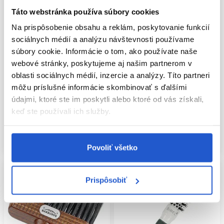
Táto webstránka používa súbory cookies
Na prispôsobenie obsahu a reklám, poskytovanie funkcií
sociálnych médií a analýzu návštevnosti používame
Oficiálna distribúcia
Oficiálna distribúcia
súbory cookie. Informácie o tom, ako používate naše
webové stránky, poskytujeme aj našim partnerom v
Sibel kefa na vlasy Classic 50
Sibel set 4ks kefy Multipro
oblasti sociálnych médií, inzercie a analýzy. Títo partneri
Sibel
Sibel
môžu príslušné informácie skombinovať s ďalšími
Ploché kefy na vlasy
Okrúhle kefy na vlasy
údajmi, ktoré ste im poskytli alebo ktoré od vás získali,
6.90 €
59.80 €
keď ste používali ich služby.
Kúpiť
Mám záujem
Skladom ㅤ
Aktuálne nedostupné
Povoliť všetko
Prispôsobiť