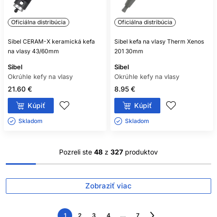
Oficiálna distribúcia
Oficiálna distribúcia
Sibel CERAM-X keramická kefa
Sibel kefa na vlasy Therm Xenos
na vlasy 43/60mm
201 30mm
Sibel
Sibel
Okrúhle kefy na vlasy
Okrúhle kefy na vlasy
21.60 €
8.95 €
Kúpiť
Kúpiť
Skladom ㅤ
Skladom ㅤ
Pozreli ste
48
z
327
produktov
Zobraziť viac
1
2
3
4
...
7