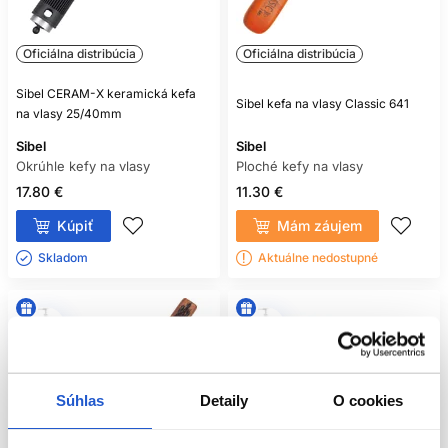
Oficiálna distribúcia
Oficiálna distribúcia
Sibel CERAM-X keramická kefa
Sibel kefa na vlasy Classic 641
na vlasy 25/40mm
Sibel
Sibel
Okrúhle kefy na vlasy
Ploché kefy na vlasy
17.80 €
11.30 €
Kúpiť
Mám záujem
Skladom ㅤ
Aktuálne nedostupné
Súhlas
Detaily
O cookies