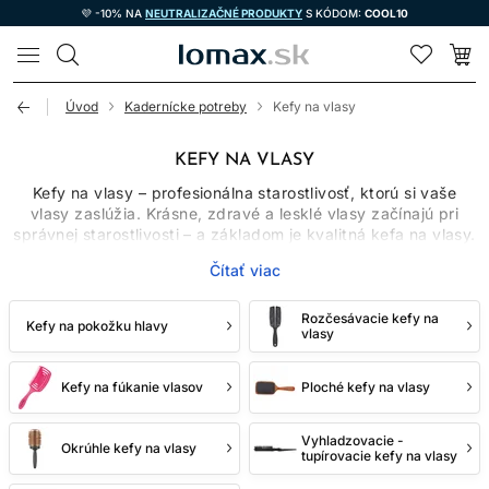
💜 -10% NA
NEUTRALIZAČNÉ PRODUKTY
S KÓDOM:
COOL10
LOMAX
Úvod
Kadernícke potreby
Kefy na vlasy
KEFY NA VLASY
Kefy na vlasy – profesionálna starostlivosť, ktorú si vaše
vlasy zaslúžia. Krásne, zdravé a lesklé vlasy začínajú pri
správnej starostlivosti – a základom je kvalitná kefa na vlasy.
Nezáleží na tom, či máte jemné, kučeravé, husté alebo
Čítať viac
predĺžené vlasy – výber vhodnej kefy výrazne ovplyvní
nielen vzhľad účesu, ale aj celkovú kondíciu vlasov a
pokožky hlavy. V našej ponuke nájdete profesionálne a
Rozčesávacie kefy na
Kefy na pokožku hlavy
vlasy
overené kefy na vlasy, ktoré používajú aj kaderníci v
špičkových salónoch.
Kefy na fúkanie vlasov
Ploché kefy na vlasy
KEFA NA VLASY PRE
KAŽDÝ TYP VLASOV A
Vyhladzovacie -
Okrúhle kefy na vlasy
tupírovacie kefy na vlasy
ÚČESU