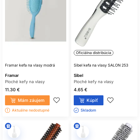
Oficiálna distribúcia
Framar kefa na vlasy modrá
Sibel kefa na vlasy SALON 253
Framar
Sibel
Ploché kefy na vlasy
Ploché kefy na vlasy
11.30 €
4.65 €
Mám záujem
Kúpiť
Aktuálne nedostupné
Skladom ㅤ