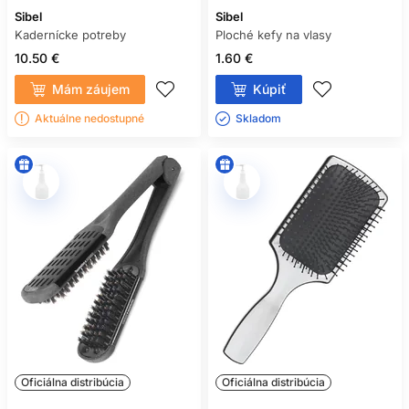
dodržiavať aj stanovený hygienický a dezinfekčný režim a
Sibel
Sibel
vždy rešpektovať pokyny výrobcu konkrétnej pomôcky.
Kadernícke potreby
Ploché kefy na vlasy
10.50 €
1.60 €
ČASTÉ OTÁZKY
Mám záujem
Kúpiť
ZÁKAZNÍKOV
Aktuálne nedostupné
Skladom ㅤ
AKÝ JE ROZDIEL MEDZI
PLOCHOU A OKRÚHLOU KEFOU?
Plochá kefa je určená najmä na rozčesávanie, uhladzovanie
a vytváranie prirodzene rovného vzhľadu. Okrúhla kefa sa
používa predovšetkým počas fúkania na vytvorenie objemu,
vĺn alebo podtočených končekov.
MÔŽEM POUŽÍVAŤ PLOCHÚ
KEFU NA MOKRÉ VLASY?
Áno, ale musí ísť o model určený na mokré alebo vlhké vlasy.
Pri rovných vlasoch je vhodné nechať ich trochu preschnúť.
Kučeravé vlasy sa často rozčesávajú vlhké, s kondicionérom
Oficiálna distribúcia
Oficiálna distribúcia
a po menších častiach. Vo všetkých prípadoch postupujte