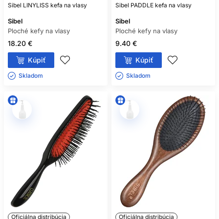
od končekov nahor a nepoužívajte silu.
Sibel LINYLISS kefa na vlasy
Sibel PADDLE kefa na vlasy
Sibel
Sibel
KTORÁ KEFA JE VHODNÁ NA
Ploché kefy na vlasy
Ploché kefy na vlasy
JEMNÉ A POŠKODENÉ VLASY?
18.20 €
9.40 €
Hľadajte pružné štetiny s hladkými koncami a telo, ktoré sa
Kúpiť
Kúpiť
pri česaní mierne prispôsobí. Kefa by mala cez vlasy
prechádzať bez výrazného ťahania. Pri veľmi zamotaných
Skladom ㅤ
Skladom ㅤ
vlasoch pomôže aj kondicionér alebo rozčesávací prípravok.
JE PLOCHÁ KEFA VHODNÁ AJ NA
FÚKANIE VLASOV?
Áno. Najpraktickejšie sú odvetrané modely, cez ktoré môže
prúdiť vzduch z fénu. Na dosiahnutie hladkého výsledku
veďte vzduch od korienkov ku končekom a používajte skôr
nízku až strednú teplotu.
MÔŽE NESPRÁVNE KEFOVANIE
POŠKODIŤ VLASY?
Áno. Prudké ťahanie, česanie cez pevné uzly a príliš časté
kefovanie môžu zvyšovať trenie a mechanické poškodenie
Oficiálna distribúcia
Oficiálna distribúcia