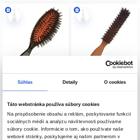
Súhlas
Detaily
O cookies
Oficiálna distribúcia
Oficiálna distribúcia
Kefa Classic 75
Sibel kefa na vlasy Classic 49
Táto webstránka používa súbory cookies
Sibel
Sibel
Ploché kefy na vlasy
Kadernícke potreby
Na prispôsobenie obsahu a reklám, poskytovanie funkcií
sociálnych médií a analýzu návštevnosti používame
3.30 €
9.55 €
súbory cookie. Informácie o tom, ako používate naše
Mám záujem
Kúpiť
webové stránky, poskytujeme aj našim partnerom v