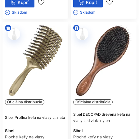
Na rozčesávanie mokrých či vlhkých vlasov vyberajte kefu,
Kúpiť
Kúpiť
ktorá je na tento účel priamo určená a má dostatočne
Skladom ㅤ
Skladom ㅤ
pružné, rozostúpené štetiny. Pri predĺžených vlasoch je
potrebné použiť špeciálnu kefu, ktorá sa nebude zachytávať
o spoje. Vlasy pri korienkoch je vhodné počas česania
pridržať a postupovať opatrne po jednotlivých častiach.
AKO SPRÁVNE
ROZČESÁVAŤ VLASY?
Rozčesávanie začnite pri končekoch a postupujte smerom
nahor. Kratšie, kontrolované pohyby postupne uvoľňujú uzly
bez toho, aby sa všetky zamotané miesta tlačili do jedného
bodu. Prudké ťahanie alebo opakované prechádzanie cez
rovnaký uzol môže poškodzovať kutikulu a viesť k lámaniu
vlasov.
Oficiálna distribúcia
Oficiálna distribúcia
Dermatológovia neodporúčajú pravidlo sto ťahov kefou
denne. Vlasy stačí česať tak často, ako je potrebné na ich
Sibel DECOPAD drevená kefa na
rozmotanie a úpravu. Nadmerné alebo agresívne kefovanie
Sibel Proflex kefa na vlasy L, zlatá
vlasy L, diviak+nylon
neprináša vlasom zdravotný benefit a zvyšuje ich
mechanické namáhanie.
Sibel
Sibel
Mokré vlasy sú pružnejšie, ale zároveň náchylnejšie na
Ploché kefy na vlasy
Ploché kefy na vlasy