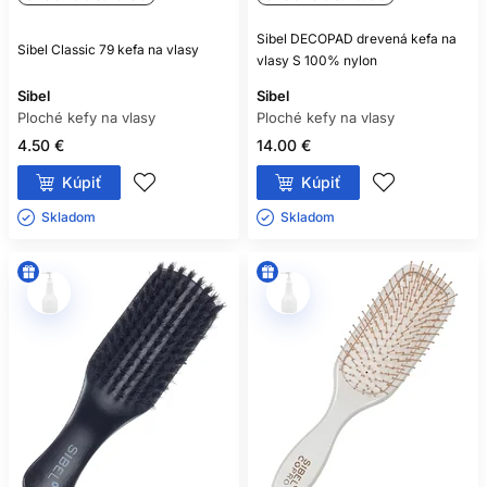
vlasového vlákna. Správna kefa na vlasy by mala
zodpovedať typu vlasov a mala by sa používať jemne, bez
Sibel DECOPAD drevená kefa na
Sibel Classic 79 kefa na vlasy
bolesti a nadmerného napínania.
vlasy S 100% nylon
Sibel
Sibel
AKO ČASTO BY SOM MAL KEFU
Ploché kefy na vlasy
Ploché kefy na vlasy
POUŽÍVAŤ?
4.50 €
14.00 €
Vlasy češte podľa potreby, najmä pred úpravou účesu a na
Kúpiť
Kúpiť
odstránenie uzlov. Nie je potrebné dodržiavať určitý počet
ťahov za deň. Dôležitejšia ako frekvencia je šetrná technika
Skladom ㅤ
Skladom ㅤ
a vhodne zvolená kefa.