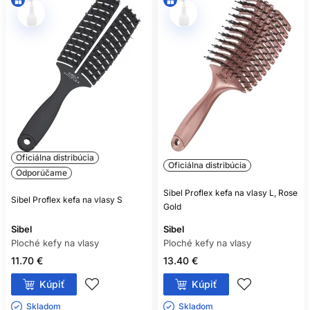
NA ČO JE VHODNÁ
PLOCHÁ KEFA?
Na rozdiel od okrúhlej kefy, ktorá sa používa najmä na
tvarovanie vlasov, vytváranie objemu a podtočenie
končekov, je plochá kefa vhodná predovšetkým na
rozčesávanie a uhladzovanie. Široké telo pomáha viesť vlasy
jedným smerom, čo je praktické pri vytváraní rovných a
elegantných účesov.
Odvetrané kefy s otvormi v tele umožňujú, aby medzi vlasmi
Oficiálna distribúcia
počas fúkania ľahšie prúdil vzduch. Neznamená to však, že
Oficiálna distribúcia
Odporúčame
samotná kefa poskytuje tepelnú ochranu. Pri pravidelnom
používaní
fénu na vlasy
je stále dôležité zvoliť primeranú
Sibel Proflex kefa na vlasy L, Rose
Sibel Proflex kefa na vlasy S
teplotu, udržiavať fén v dostatočnej vzdialenosti a podľa
Gold
potreby použiť prípravok určený na ochranu vlasov pred
Sibel
Sibel
teplom. Vyššie teploty a nešetrná technika môžu zvyšovať
Ploché kefy na vlasy
Ploché kefy na vlasy
poškodenie povrchu vlasového vlákna.
11.70 €
13.40 €
Pružné modely sa dokážu lepšie prispôsobiť tvaru hlavy a
pri narazení na uzol môžu čiastočne ustúpiť namiesto toho,
Kúpiť
Kúpiť
aby vytvorili prudký ťah. Flexibilnejšie štetiny sú vhodnou
voľbou najmä pre jemné alebo krehkejšie vlasy, pri ktorých
Skladom ㅤ
Skladom ㅤ