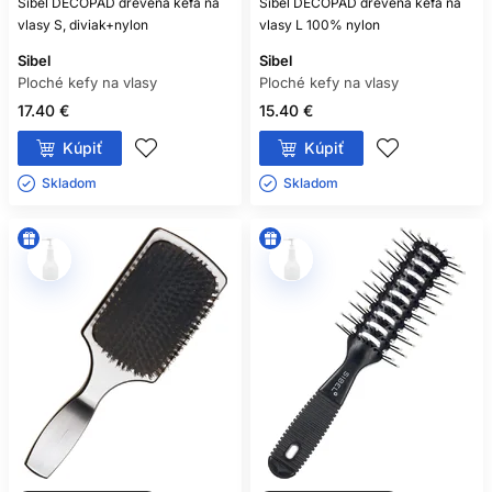
Sibel DECOPAD drevená kefa na
Sibel DECOPAD drevená kefa na
vlasy S, diviak+nylon
vlasy L 100% nylon
Sibel
Sibel
Ploché kefy na vlasy
Ploché kefy na vlasy
17.40 €
15.40 €
Kúpiť
Kúpiť
Skladom ㅤ
Skladom ㅤ