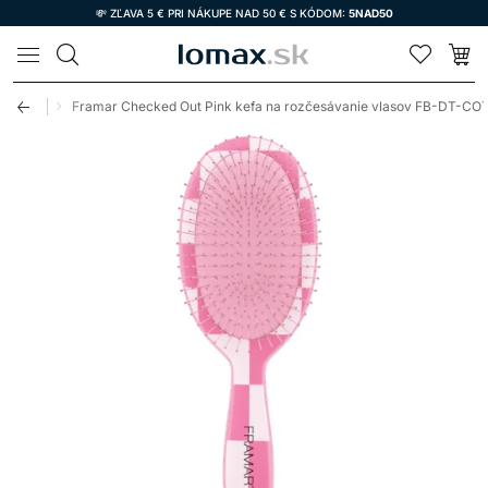
💸 ZĽAVA 5 € PRI NÁKUPE NAD 50 € S KÓDOM:
5NAD50
LOMAX
a vlasy
Framar Checked Out Pink kefa na rozčesávanie vlasov FB-DT-C