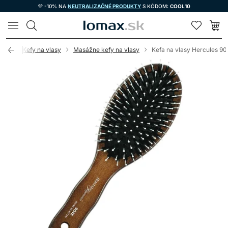
💜 -10% NA
NEUTRALIZAČNÉ PRODUKTY
S KÓDOM:
COOL10
LOMAX
reby
Kefy na vlasy
Masážne kefy na vlasy
Kefa na vlasy Hercules 9