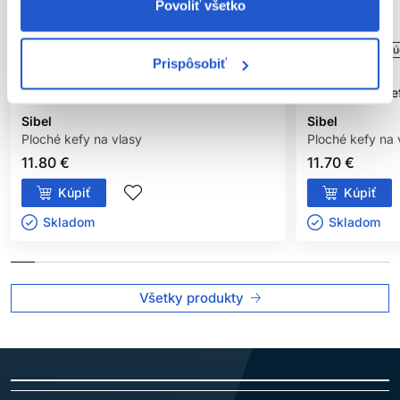
Povoliť všetko
Oficiálna distribúcia
Odporúčame
Oficiálna distribú
Prispôsobiť
Sibel Proflex kefa na vlasy S, Rose Gold
Sibel Proflex ke
Sibel
Sibel
Ploché kefy na vlasy
Ploché kefy na 
11.80 €
11.70 €
Kúpiť
Kúpiť
Skladom ㅤ
Skladom ㅤ
Všetky produkty