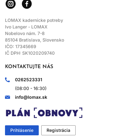
LOMAX kadernícke potreby
Ivo Langer - LOMAX
Nobelovo nám. 7-8
85104 Bratislava, Slovensko
IČO: 17345669
IČ DPH: SK1020209740
KONTAKTUJTE NÁS
0262523331
(08:00 - 16:30)
info@lomax.sk
Prihlásenie
Registrácia