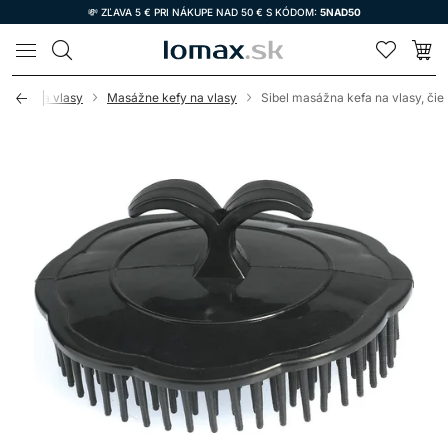
💸 ZĽAVA 5 € PRI NÁKUPE NAD 50 € S KÓDOM:
5NAD50
LOMAX
Kefy na vlasy
Masážne kefy na vlasy
Sibel masážna kefa na vlasy, čie