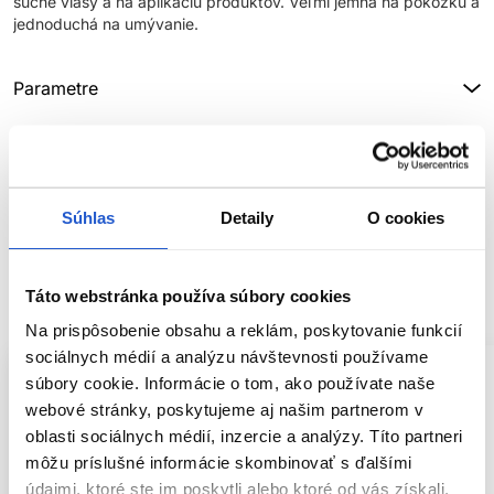
suché vlasy a na aplikáciu produktov. Veľmi jemná na pokožku a
jednoduchá na umývanie.
Parametre
Značka
Hodnotenia
Súhlas
Detaily
O cookies
SÚVISIACE PRODUKTY
Táto webstránka používa súbory cookies
Na prispôsobenie obsahu a reklám, poskytovanie funkcií
sociálnych médií a analýzu návštevnosti používame
súbory cookie. Informácie o tom, ako používate naše
webové stránky, poskytujeme aj našim partnerom v
oblasti sociálnych médií, inzercie a analýzy. Títo partneri
môžu príslušné informácie skombinovať s ďalšími
údajmi, ktoré ste im poskytli alebo ktoré od vás získali,