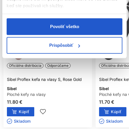
keď ste používali ich služby.
Povoliť všetko
Prispôsobiť
Oficiálna distribúcia
Odporúčame
Oficiálna distribú
Sibel Proflex kefa na vlasy S, Rose Gold
Sibel Proflex ke
Sibel
Sibel
Ploché kefy na vlasy
Ploché kefy na 
11.80 €
11.70 €
Kúpiť
Kúpiť
Skladom ㅤ
Skladom ㅤ