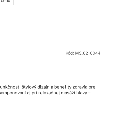
ť cenu
Kód: MS_02-0044
nkčnosť, štýlový dizajn a benefity zdravia pre
ampónovaní aj pri relaxačnej masáži hlavy –