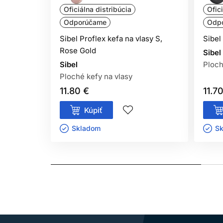
Oficiálna distribúcia
Ofic
Odporúčame
Odp
Sibel Proflex kefa na vlasy S,
Sibel
Rose Gold
Sibel
Sibel
Ploch
Ploché kefy na vlasy
11.80 €
11.7
Kúpiť
Skladom ㅤ
Sk