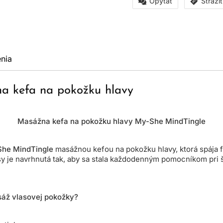
Opýtať
Stráži
nia
a kefa na pokožku hlavy
Masážna kefa na pokožku hlavy My-She MindTingle
he MindTingle
masážnou kefou na pokožku hlavy, ktorá spája fu
y je navrhnutá tak, aby sa stala každodenným pomocníkom pri š
sáž vlasovej pokožky?