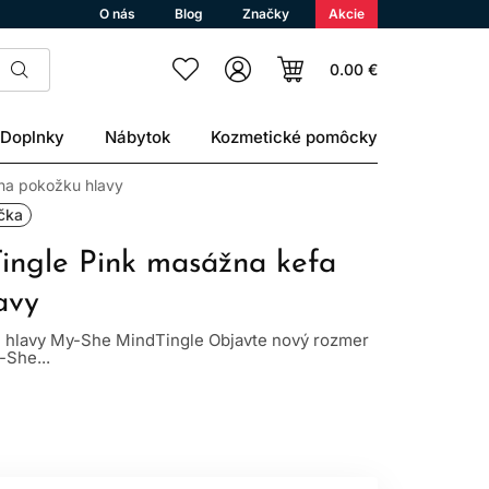
O nás
Blog
Značky
Akcie
0.00 €
Doplnky
Nábytok
Kozmetické pomôcky
na pokožku hlavy
čka
ngle Pink masážna kefa
avy
 hlavy My-She MindTingle Objavte nový rozmer
-She...