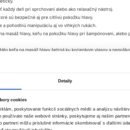
eticky.
ť každý deň pri sprchovaní alebo ako relaxačný nástroj.
toré sú bezpečné aj pre citlivú pokožku hlavy.
 a pohodlnú manipuláciu aj vo vlhkých rukách.
u na masáž hlavy, kefu na pokožku hlavy pri šampónovaní, aleb
áto kefa na masáž hlavy šetrná ku korienkom vlasov a nepoško
likuly a prispieva k prirodzenému rastu silnejších a zdravších 
ie a prináša príjemný pocit relaxu.
Multifunkčné využitie pre krásne vlasy aj relaxáciu
Detaily
hlavy postará o rovnomerné nanesenie šampónu a jeho zapracova
po končeky.
bory cookies
eklám, poskytovanie funkcií sociálnych médií a analýzu návšte
nenie, upokojuje pokožku a pomáha odstraňovať každodenné na
o používate naše webové stránky, poskytujeme aj našim partner
to partneri môžu príslušné informácie skombinovať s ďalšími údaj
ď ste používali ich služby.