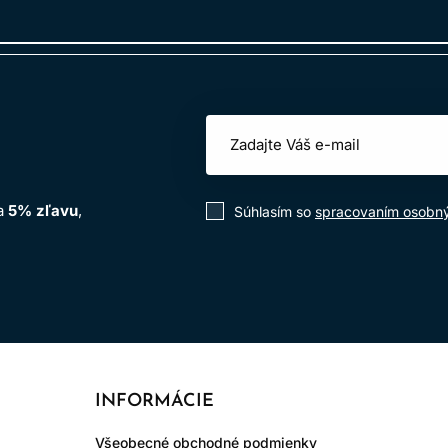
na
5% zľavu
,
Súhlasím so
spracovaním osobn
INFORMÁCIE
Všeobecné obchodné podmienky