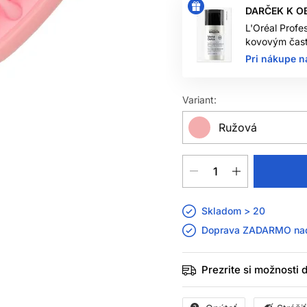
DARČEK K O
L'Oréal Profe
kovovým čast
Pri nákupe n
Variant:
Ružová
Skladom > 20
Doprava ZADARMO n
Prezrite si možnosti