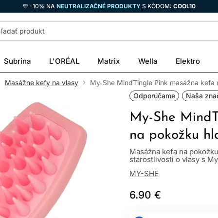
💜 -10% NA
NEUTRALIZAČNÉ PRODUKTY
S KÓDOM:
COOL10
Subrina
L'ORÉAL
Matrix
Wella
Elektro
Masážne kefy na vlasy
My-She MindTingle Pink masážna kefa 
Odporúčame
Naša zna
My-She MindTi
na pokožku hl
Masážna kefa na pokožku
starostlivosti o vlasy s My
MY-SHE
6.90 €