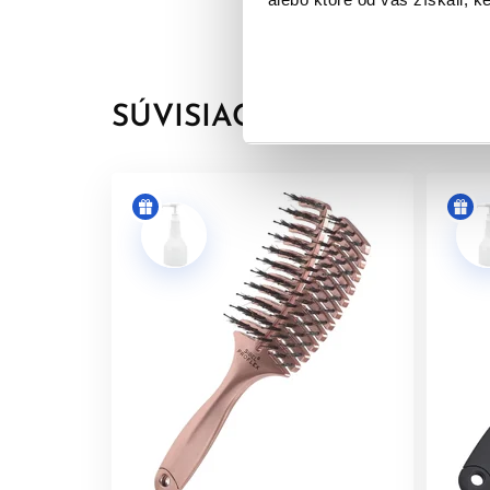
Pravidelným používaním podporuje zdravší vzhľad 
Masáž vlasovej pokožky nie je len príjemným záži
pokožku hlavy získate praktického pomocníka, kt
SÚVISIACE PRODUKTY
Doprajte si chvíľku oddychu, uvoľnenia a starost