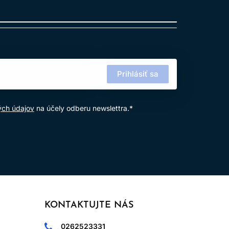
Prihlásiť sa
ých údajov
na účely odberu newslettra.*
KONTAKTUJTE NÁS
0262523331