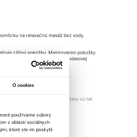
o pomôcku na relaxačnú masáž bez vody.
dzuje citlivú pokožku. Masírovaním pokožky
vlasov. Navyše, pravidelná masáž vlasovej
O cookies
nie do každej časti pokožky. Vlasy sú tak
vnosti používame súbory
pätie.
om v oblasti sociálnych
mi, ktoré ste im poskytli