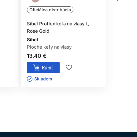
Oficiálna distribúcia
Odporúč
,
Sibel Proflex kefa na vlasy L,
My-She F
Rose Gold
kefa na fú
Sibel
My-She
Ploché kefy na vlasy
Ploché ke
13.40 €
11.90 €
Kúpiť
Kúp
Skladom ㅤ
Sklado