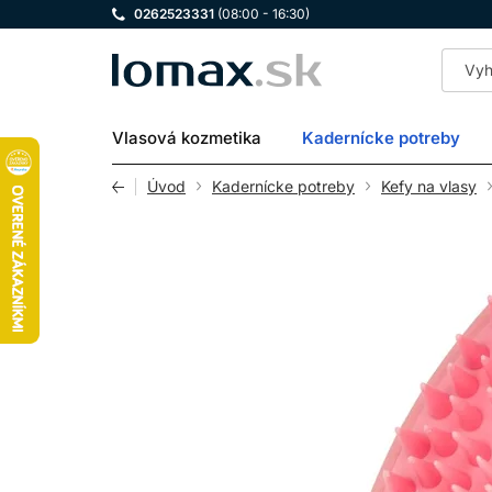
0262523331
(08:00 - 16:30)
LOMAX
Vlasová kozmetika
Kadernícke potreby
Úvod
Kadernícke potreby
Kefy na vlasy