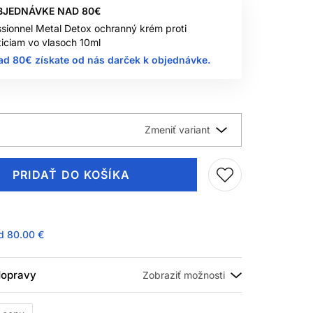
BJEDNÁVKE NAD 80€
ssionnel Metal Detox ochranný krém proti
iciam vo vlasoch 10ml
ad 80€ získate od nás darček k objednávke.
PRIDAŤ DO KOŠÍKA
ad
80.00 €
 dopravy