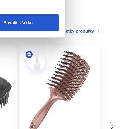
k.
ov. Vďaka
My-She MindTingle
masážnej kefe na
Povoliť všetko
Všetky produkty
auty nástrojom.