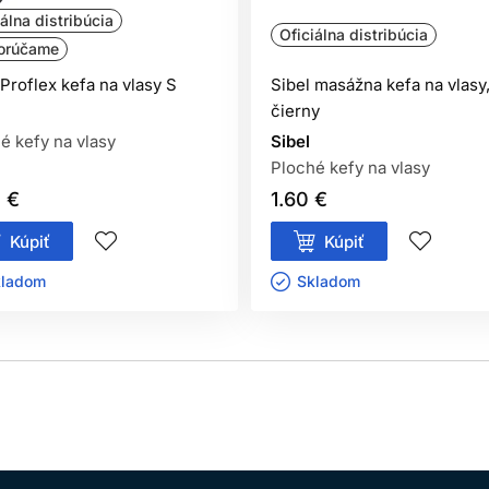
iálna distribúcia
Oficiálna distribúcia
orúčame
 Proflex kefa na vlasy S
Sibel masážna kefa na vlasy
čierny
é kefy na vlasy
Sibel
Ploché kefy na vlasy
0 €
1.60 €
Kúpiť
Kúpiť
ladom ㅤ
Skladom ㅤ