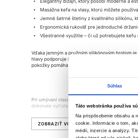
Elegantný dizajn, ktorý pôsobí moderne a est
Masážna kefa na vlasy, ktorú môžete používa
Jemné šetrné štetiny z kvalitného silikónu, k
Ergonomická rukoväť pre jednoduché držanie
Všestranné využitie – či už potrebujete kef
Vďaka jemným a pružným silikónovým hrotom je t
hlavy podporuje krvný obeh, stimuluje vlasové fo
pokožky pomáha zmierňovať stres, uvoľňuje napät
Súhlas
Pri umývaní vlasov sa masážna kefa na pokožku 
dokonale vyčistené a ošetrené od korienkov až 
Táto webstránka používa sú
Na prispôsobenie obsahu a r
Ako kefa na suchú masáž prináša okamžité uvoľ
cookie. Informácie o tom, ak
ZOBRAZIŤ VIAC
médií, inzercie a analýzy. Tí
alebo ktoré od vás získali, ke