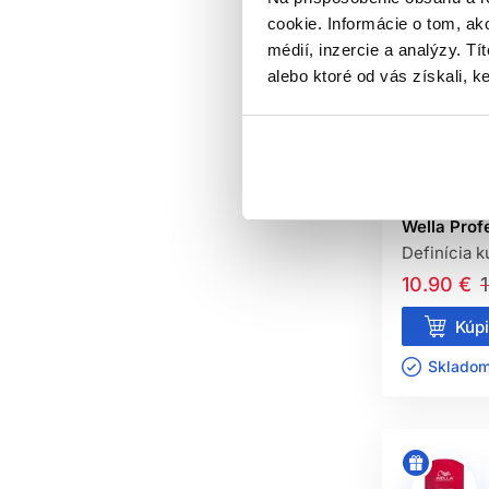
Na prirodzený pohyb zvoľte f
cookie. Informácie o tom, ak
médií, inzercie a analýzy. Tí
-20%
O
MÔŽEM KO
alebo ktoré od vás získali, ke
Áno. Každý by však mal 
Wella Prof
NutriCurls 
CHRÁNI
tužidlo pro
200ml
Nie. Tepel
Wella Prof
Definícia k
10.90 €
Kúpi
Skladom 