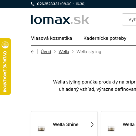
0262523331
(08:00 - 16:30)
LOMAX
Vlasová kozmetika
Kadernícke potreby
Úvod
Wella
Wella styling
Wella styling ponúka produkty na prípr
uhladený vzhľad, výrazne definova
kontrolovaný výsledok. V kategóri
Styling vlasov je najúspešnejší, k
korienkoch, krátke strihy ocenia pas
Wella Shine
Wella
záver. Stupeň fix