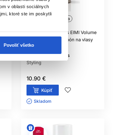
ahnite po silnejšom variante.
om v oblasti sociálnych
mi, ktoré ste im poskytli
Oficiálna distribúcia
RODUKTOV?
stvy nezmenili na nános.
me
Wella Professionals EIMI Volume
Dry Me suchý šampón na vlasy
TEPLOM?
Povoliť všetko
180ml
vne uvádza.
Wella Professionals
Styling
10.90 €
Kúpiť
Skladom ㅤ