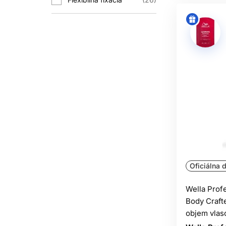
VÝ
Matný finiš pôsobí prirodzene a z
uhladené účesy, vlny s „glossy“ ef
Na prirodzený denný účes často stačí
produkt a silnejší lak. Pri práci s k
S
Vlhkosť vzduchu môže meniť dočasn
krepovatieť. Filmotvorné polyméry a a
Oficiálna d
Vý
Wella Prof
Ak je vlas veľmi suchý, najprv zabezp
Body Crafte
nevytvorí auto
objem vlas