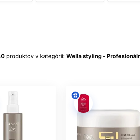
UKTY NA OBJEM, TVAR A TE
u voľbou na fénovanie, podporu objemu a tvaru. Aplikujte ho d
 vlasoch začnite menším množstvom, aby zostali pohyblivé. Obje
advihnutie pri korienkoch; samotný produkt nenahradí technik
 definíciu, uhladené účesy, krátke strihy alebo zvýraznenie ku
40
produktov v kategórií:
Wella styling - Profesioná
iť pružnú definíciu aj pevný mokrý efekt. Pomáda na vlasy sa h
ých vlasov. Vodné pomády sa spravidla ľahšie vymývajú, kým hut
kontrolu.
výrazňujú štruktúru a oddelenie prameňov. Sú ideálne na ležérne
h či zosvetlených vlasoch používajte matné produkty striedmo,
nosť. Produkt najprv rozotrite v dlaniach a až potom ho zapracu
 NA VLASY A ZÁVEREČNÁ FIX
var. Flexibilná fixácia je vhodná na účesy, ktoré sa majú priro
čenské účesy, hladké chvosty, drdoly alebo styling vystavený dl