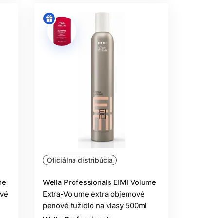
ESU
drsnosť. Lesklý finiš je vhodný na
klé pomády a olejové produkty iba v
no vrstviť prípravný sprej, tvarovací
uschnutí narušte prípadnú tvrdú vrstvu
TI
ť k prirodzenej vlne a kučery môžu
k za každých podmienok úplne zastaviť.
Oficiálna distribúcia
om.
me
Wella Professionals EIMI Volume
na drsný povrch môže účes spevniť, ale
ové
Extra-Volume extra objemové
e znížiť objem.
penové tužidlo na vlasy 500ml