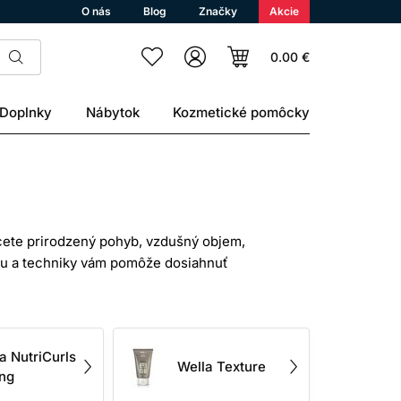
O nás
Blog
Značky
Akcie
0.00 €
Doplnky
Nábytok
Kozmetické pomôcky
chcete prirodzený pohyb, vzdušný objem,
tu a techniky vám pomôže dosiahnuť
mádu na vlasy, spreje aj texturizačné
 potrebujú ľahké vrstvy a objem pri
a NutriCurls
kt pred fénovaním a flexibilný lak na
Wella Texture
ing
rodukt účes držať.