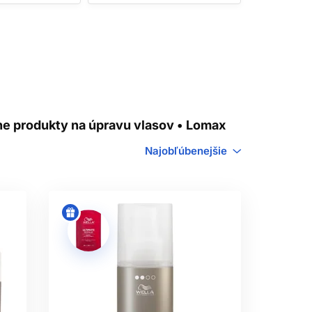
XTÚRU
o vlhkých vlasov, rovnomerne rozdeľte a
m vytvára aj správny smer fénovania a
u.
čier. Účinok závisí od množstva a
lne produkty na úpravu vlasov • Lomax
odí na uhladenie kontúr, lesk alebo
nejšie textúry môžu priniesť väčšiu
Najobľúbenejšie
 účesy, moderné krátke strihy alebo
 pretože výrazná textúra môže opticky
jte do vlasov.
ÁCIA
dzene hýbať a dajú sa prečesať. Silná a
hému dňu. Lak aplikujte z odporúčanej