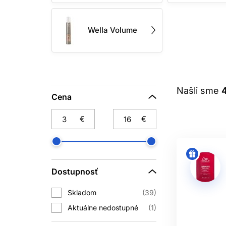
PROD
Wella Volume
Penové tužidlo na vlasy je univerzálno
aktivujte teplom a kefou. Na jemných
n
Gél na vlasy
je vhodný na presnú
Našli sme
konkrétneho variantu – môže vytvor
Cena
tvarovanie krátkych až stredne dlh
€
€
Texturizačné spreje, pasty a íly z
podporu nedokonalých vĺn. Pri suchýc
zvýrazniť drs
Dostupnosť
LAK
Skladom
39
Lak na vlasy pomáha udržať vytvorený t
Aktuálne nedostupné
1
extra silná fixácia sa hodí na spolo