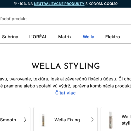
💜 -10% NA
NEUTRALIZAČNÉ PRODUKTY
S KÓDOM:
COOL10
Subrina
L'ORÉAL
Matrix
Wella
Elektro
WELLA STYLING
avu, tvarovanie, textúru, lesk aj záverečnú fixáciu účesu. Či 
né pramene alebo spoľahlivú výdrž, správna kombinácia produk
i nájdete
penové tužidlo na vlasy
Čítať viac
, lak na vlasy, gél na vlasy, po
prípravky pre rôzne typy vlasov a stupne fixácie.
eď najprv určíte cieľ a až potom vyberiete produkt. Jemné vlasy
Well
tu, gél alebo pomádu a dlhé vlny často potrebujú prípravný produ
 Smooth
Wella Fixing
styl
ácie nehovorí automaticky o kvalite – vyjadruje, ako pevne má p