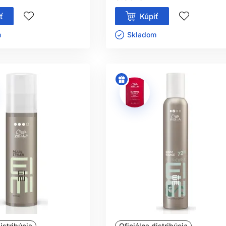
ť
Kúpiť
ㅤ
Skladom ㅤ
istribúcia
Oficiálna distribúcia