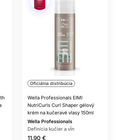
Oficiálna distribúcia
th
Wella Professionals EIMI
a
NutriCurls Curl Shaper gélový
krém na kučeravé vlasy 150ml
Wella Professionals
Definícia kučier a vĺn
11.90 €