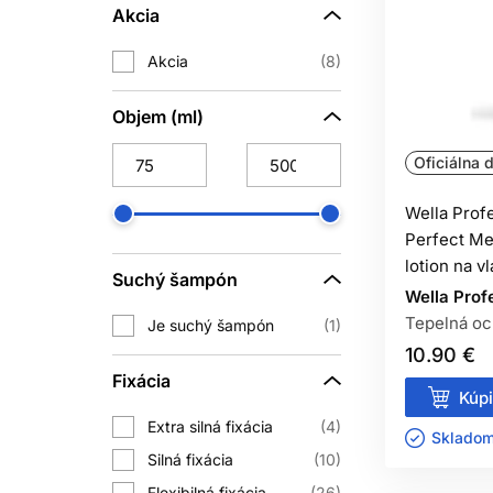
vzdialenosti, aby sa rozptýlil v jem
Akcia
Akcia
8
Lak nezabezpečí rovnaký výsledok za
prirodzene vlnitých alebo poréznych v
Objem (ml)
Oficiálna d
AKO 
Wella Prof
Do vlhkých vlasov najskôr aplikujte 
Perfect Me
produkt s výslovne deklarovanou tepel
lotion na v
Suchý šampón
Wella Prof
Začínajte malým množstvom. Viac prod
Tepelná oc
Je suchý šampón
1
mastenie. Pri opakovanej aplikácii
10.90 €
vlasové vlákno; ak máte citlivú poko
Fixácia
Kúpi
Extra silná fixácia
4
Skladom 
Wella styling dáva kaderníkom aj dom
Silná fixácia
10
Flexibilná fixácia
26