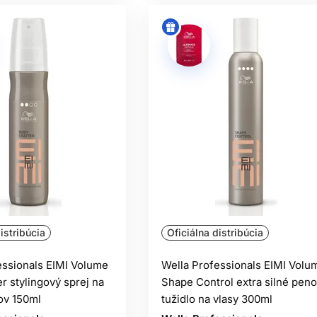
BER FINIŠU PODĽA ŠTÝLU ÚČ
výrazňuje textúru, môže však opticky podčiarknuť suchosť alebo 
ektom alebo precízne kontúry. Pri jemných vlasoch aplikujte les
stopovom množstve, pretože ľahko znižujú objem.
 pružná pena a flexibilný lak. Na pevný spoločenský styling mož
učerami používajte gél alebo penu na mokré vlasy a až po úplnom 
jemným stláčaním.
TYLING PRI VYSOKEJ VLHKOS
é väzby vo vlasoch, preto sa vyfúkané hladké vlasy môžu vraca
nti-frizz produkty pomáhajú reakciu obmedziť, nedokážu ju vša
istribúcia
Oficiálna distribúcia
drž podporí úplné vysušenie a ochladenie účesu pred odchod
essionals EIMI Volume
Wella Professionals EIMI Volu
ečte kondicionovanie a až potom fixáciu. Silný lak aplikovaný 
r stylingový sprej na
Shape Control extra silné pen
maticky hladký vzhľad. Naopak, príliš veľa krému pod lakom môž
ov 150ml
tužidlo na vlasy 300ml