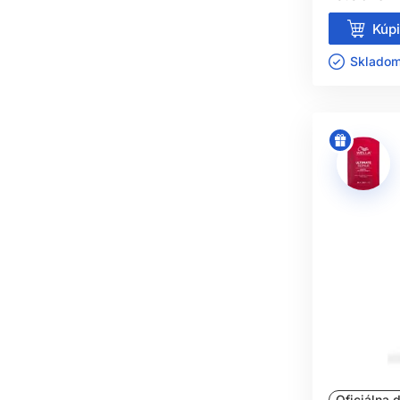
Kúpi
Skladom 
Oficiálna d