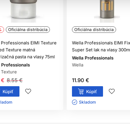
%
Oficiálna distribúcia
Oficiálna distribúcia
 Professionals EIMI Texture
Wella Professionals EIMI Fi
ed Texture matná
Super Set lak na vlasy 300m
rizačná pasta na vlasy 75ml
Wella Professionals
 Professionals
Wella
 Texture
 €
8.55 €
11.90 €
Kúpiť
Kúpiť
ladom ㅤ
Skladom ㅤ