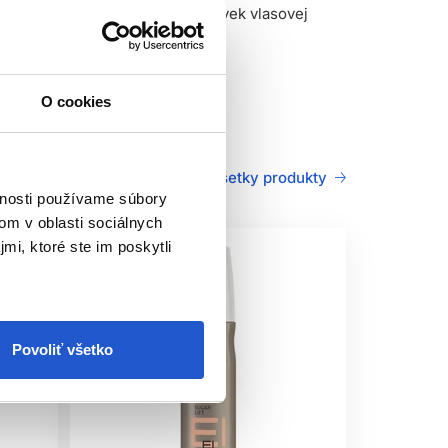
žňuje vytvorenie textúry akejkoľvek vlasovej
O cookies
Všetky produkty
vnosti používame súbory
om v oblasti sociálnych
mi, ktoré ste im poskytli
Povoliť všetko