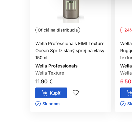
Oficiálna distribúcia
-24
Wella Professionals EIMI Texture
Wella
Ocean Spritz slaný sprej na vlasy
Rugg
150ml
textu
Wella Professionals
Wella
Wella Texture
Wella
11.90 €
6.50
Kúpiť
Skladom ㅤ
Sk