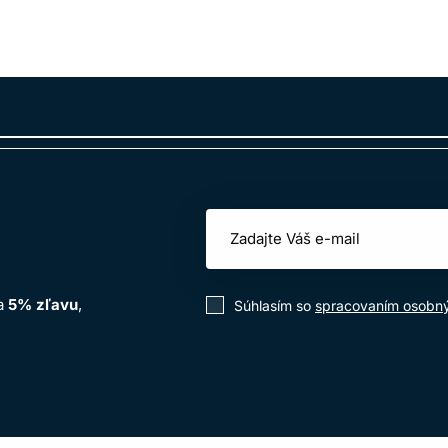
na
5% zľavu
,
Súhlasím so
spracovaním osobn