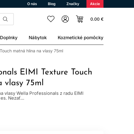
O nás
Blog
Značky
Akcie
0.00 €
Doplnky
Nábytok
Kozmetické pomôcky
 Touch matná hlina na vlasy 75ml
onals EIMI Texture Touch
a vlasy 75ml
na vlasy Wella Professionals z radu EIMI
es. Nezať...