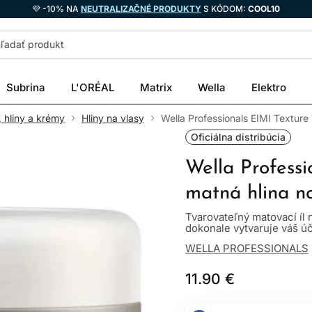
💜 -10% NA
NEUTRALIZAČNÉ PRODUKTY
S KÓDOM:
COOL10
Subrina
L'ORÉAL
Matrix
Wella
Elektro
, hliny a krémy
Hliny na vlasy
Wella Professionals EIMI Texture
Oficiálna distribúcia
Wella Professi
matná hlina n
Tvarovateľný matovací íl 
dokonale vytvaruje váš úč
WELLA PROFESSIONALS
11.90 €