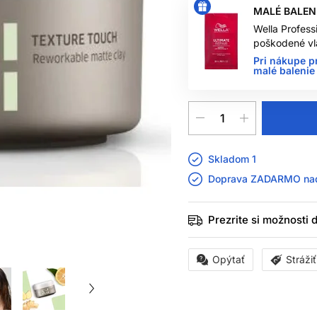
MALÉ BALEN
Wella Profess
poškodené vl
Pri nákupe p
malé balenie 
Skladom 1
Doprava ZADARMO n
Prezrite si možnosti
Opýtať
Stráži