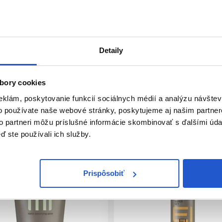
každý finálny styling. Rôzna forma fixácie aj konzistencie umo
Detaily
bory cookies
eklám, poskytovanie funkcií sociálnych médií a analýzu návšte
o používate naše webové stránky, poskytujeme aj našim partner
to partneri môžu príslušné informácie skombinovať s ďalšími údaj
ď ste používali ich služby.
Prispôsobiť