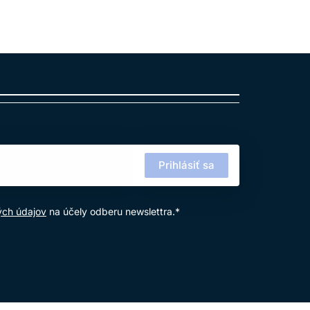
Prihlásiť sa
ých údajov
na účely odberu newslettra.*