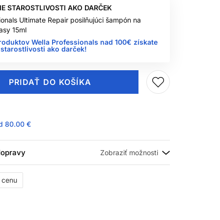
IE STAROSTLIVOSTI AKO DARČEK
ionals Ultimate Repair posilňujúci šampón na
asy 15ml
roduktov Wella Professionals nad 100€ získate
starostlivosti ako darček!
PRIDAŤ DO KOŠÍKA
ad
80.00 €
 dopravy
ť cenu