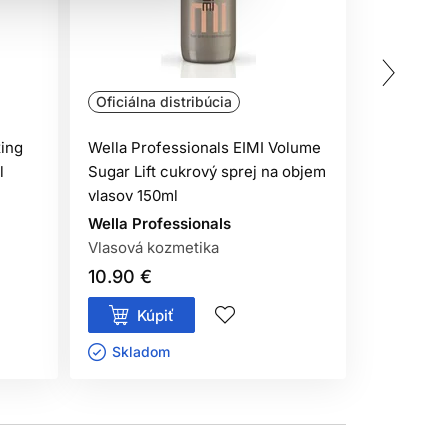
Oficiálna distribúcia
Oficiálna
xing
Wella Professionals EIMI Volume
Wella Pro
l
Sugar Lift cukrový sprej na objem
Extra-Vol
vlasov 150ml
penové tu
Wella Professionals
Wella Pro
Vlasová kozmetika
Wella
10.90 €
11.90 €
Kúpiť
Kúp
Skladom ㅤ
Sklado