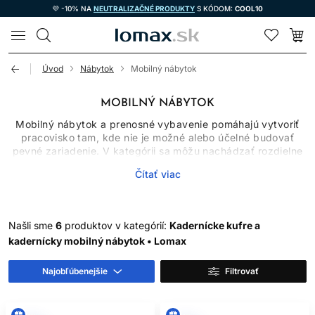
💜 -10% NA
NEUTRALIZAČNÉ PRODUKTY
S KÓDOM:
COOL10
LOMAX
Úvod
Nábytok
Mobilný nábytok
MOBILNÝ NÁBYTOK
Mobilný nábytok a prenosné vybavenie pomáhajú vytvoriť
pracovisko tam, kde nie je možné alebo účelné budovať
pevné zariadenie. V kategórii sa môžu nachádzať rozdielne
produkty, napríklad stojan na umývanie hlavy, hadica na
Čítať viac
umývadlo alebo kadernícka taška. Každý rieši inú časť
služby, preto ich treba vyberať podľa zamýšľaného použitia,
rozmerov a technickej kompatibility.
Našli sme
6
produktov v kategórií:
Kadernícke kufre a
KEDY MÁ MOBILNÉ
kadernícky mobilný nábytok • Lomax
RIEŠENIE ZMYSEL
Najobľúbenejšie
Filtrovať
Prenosné vybavenie ocení začínajúci salón, mobilný
kaderník, školiteľ, fotografický tím, domov sociálnych
služieb aj prevádzka s obmedzeným priestorom. Výhodou je