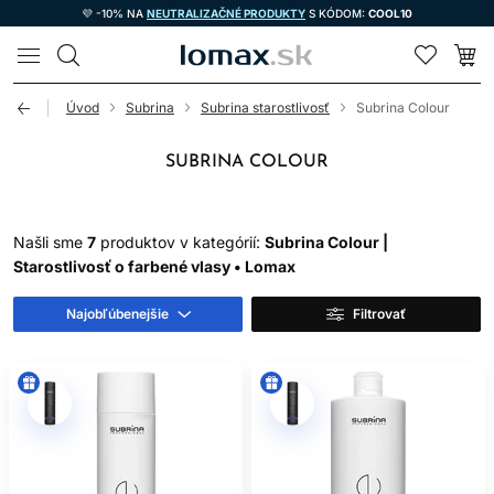
💜 -10% NA
NEUTRALIZAČNÉ PRODUKTY
S KÓDOM:
COOL10
LOMAX
Úvod
Subrina
Subrina starostlivosť
Subrina Colour
SUBRINA COLOUR
Našli sme
7
produktov v kategórií:
Subrina Colour |
Starostlivosť o farbené vlasy • Lomax
Najobľúbenejšie
Filtrovať