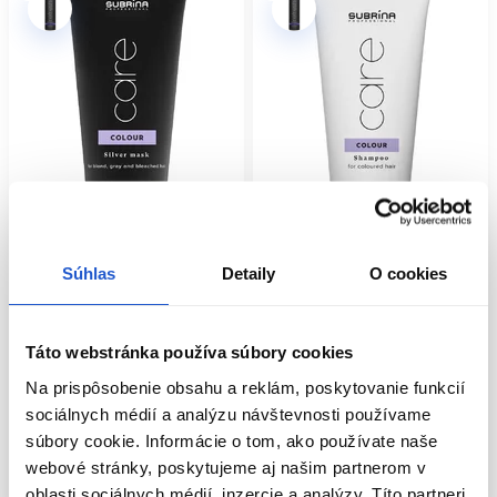
Oficiálna distribúcia
Oficiálna distribúcia
Dopredaj
Súhlas
Detaily
O cookies
Subrina Professional Care Silver
Subrina Professional Care Colour
maska 150ml
šampón tester 25ml
Táto webstránka používa súbory cookies
Subrina Professional
Subrina Professional
Starostlivosť o farbené vlasy
Starostlivosť o farbené vlasy
Na prispôsobenie obsahu a reklám, poskytovanie funkcií
8.20 €
2.05 €
sociálnych médií a analýzu návštevnosti používame
súbory cookie. Informácie o tom, ako používate naše
Kúpiť
Mám záujem
webové stránky, poskytujeme aj našim partnerom v
Skladom ㅤ
Aktuálne nedostupné
oblasti sociálnych médií, inzercie a analýzy. Títo partneri