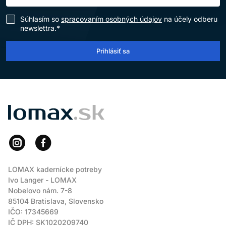
Súhlasím so
spracovaním osobných údajov
na účely odberu
newslettra.*
Prihlásiť sa
LOMAX
LOMAX kadernícke potreby
Ivo Langer - LOMAX
Nobelovo nám. 7-8
85104 Bratislava, Slovensko
IČO: 17345669
IČ DPH: SK1020209740