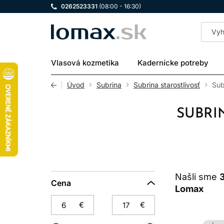
0262523331
(08:00 - 16:30)
LOMAX
Vlasová kozmetika
Kadernícke potreby
Úvod
Subrina
Subrina starostlivosť
Sub
SUBRI
Našli sme
Cena
Lomax
€
€