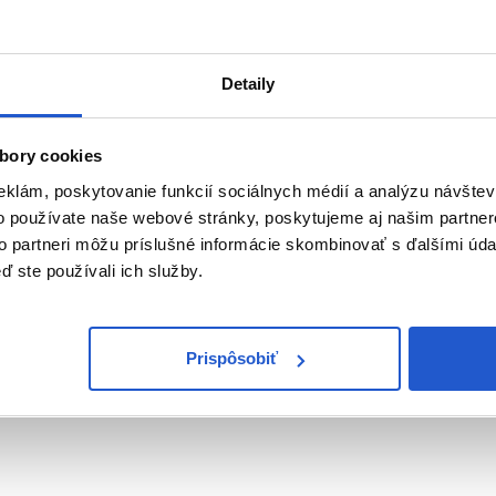
r 250ml
kondicionér 1000ml
ofessional
Subrina Professional
sť o farbené vlasy
Starostlivosť o farbené vlasy
Detaily
16.90 €
bory cookies
eklám, poskytovanie funkcií sociálnych médií a analýzu návšte
ť
Kúpiť
o používate naše webové stránky, poskytujeme aj našim partner
ㅤ
Skladom ㅤ
to partneri môžu príslušné informácie skombinovať s ďalšími údaj
ď ste používali ich služby.
Pozreli ste
3
z
3
produkto
Prispôsobiť