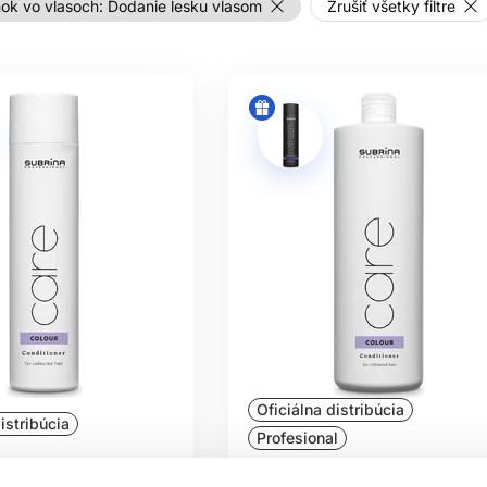
ok vo vlasoch:
Dodanie lesku vlasom
Zrušiť všetky filtre
Oficiálna distribúcia
istribúcia
Profesional
ofessional Care Colour
Subrina Professional Care Col