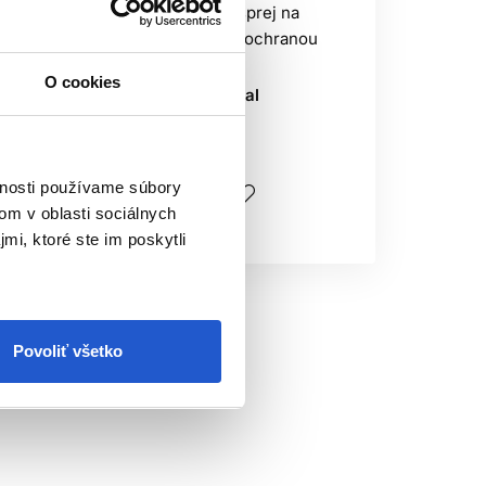
Protect & Nourish sprej na
farbené vlasy s UV ochranou
150ml
O cookies
Subrina Professional
Vlasová kozmetika
9.90 €
vnosti používame súbory
Kúpiť
om v oblasti sociálnych
Skladom ㅤ
mi, ktoré ste im poskytli
v
Povoliť všetko