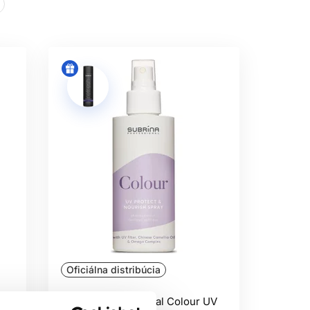
Oficiálna distribúcia
our
Subrina Professional Colour UV