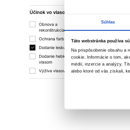
kondicioné
Subrina Pr
Účinok vo vlasoch
1
Starostlivo
Súhlas
Obnova a
+1
rekonštrukcia vlasov
Ochrana farby vlasov
+4
6.90 €
Táto webstránka používa sú
Dodanie lesku vlasom
Na prispôsobenie obsahu a r
Kúpi
Dodanie hebkosti
cookie. Informácie o tom, ak
+1
vlasom
Skladom 
médií, inzercie a analýzy. Tí
Výživa vlasov
+1
alebo ktoré od vás získali, ke