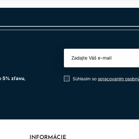
na
5% zľavu
,
Súhlasím so
spracovaním osobn
INFORMÁCIE