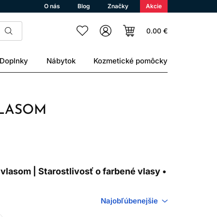
O nás
Blog
Značky
Akcie
0.00 €
Doplnky
Nábytok
Kozmetické pomôcky
VLASOM
vlasom | Starostlivosť o farbené vlasy •
Najobľúbenejšie