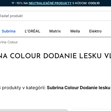
💜 -10% NA
NEUTRALIZAČNÉ PRODUKTY
S KÓDOM:
COOL10
Subrina
L'ORÉAL
Matrix
Wella
Elektro
rina Colour
NA COLOUR DODANIE LESKU 
3
produkty v kategórií:
Subrina Colour Dodanie lesku 