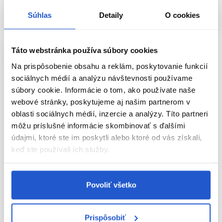
Kúpiť
Kúpiť
Súhlas
Detaily
O cookies
Skladom ㅤ
Skladom ㅤ
Táto webstránka používa súbory cookies
Na prispôsobenie obsahu a reklám, poskytovanie funkcií
sociálnych médií a analýzu návštevnosti používame
súbory cookie. Informácie o tom, ako používate naše
webové stránky, poskytujeme aj našim partnerom v
oblasti sociálnych médií, inzercie a analýzy. Títo partneri
môžu príslušné informácie skombinovať s ďalšími
údajmi, ktoré ste im poskytli alebo ktoré od vás získali,
keď ste používali ich služby.
Oficiálna distribúcia
Sibel demineralizovaná voda 5l
Povoliť všetko
Sibel
Kozmetické pomôcky
Prispôsobiť
6.05 €