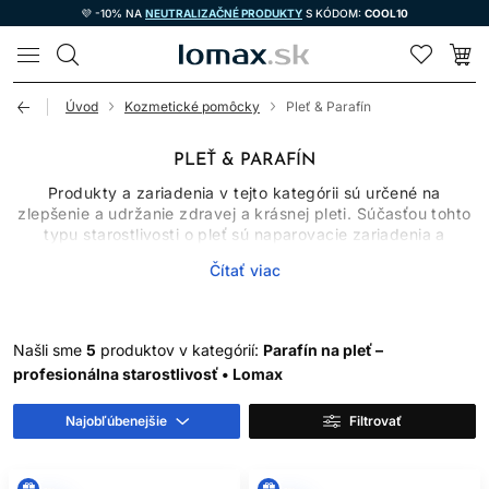
💜 -10% NA
NEUTRALIZAČNÉ PRODUKTY
S KÓDOM:
COOL10
LOMAX
Úvod
Kozmetické pomôcky
Pleť & Parafín
PLEŤ & PARAFÍN
Produkty a zariadenia v tejto kategórii sú určené na
zlepšenie a udržanie zdravej a krásnej pleti. Súčasťou tohto
typu starostlivosti o pleť sú naparovacie zariadenia a
ohrievače uterákov, kozmetické lopatky a štetce.
Čítať viac
Parafínová starostlivosť je technika hydratácie pokožky
pomocou teplého parafínu. Je vhodná na ošetrenie suchej
pleti a taktiež pomáha pri liečbe bolesti a zápalov v rukách
a kĺboch.
Našli sme
5
produktov v kategórií:
Parafín na pleť –
profesionálna starostlivosť • Lomax
Najobľúbenejšie
Filtrovať