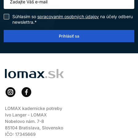
Súhlasím so
spracovaním osobných údajov
na účely odberu
newslettra.*
Prihlásiť sa
LOMAX
LOMAX kadernícke potreby
Ivo Langer - LOMAX
Nobelovo nám. 7-8
85104 Bratislava, Slovensko
IČO: 17345669