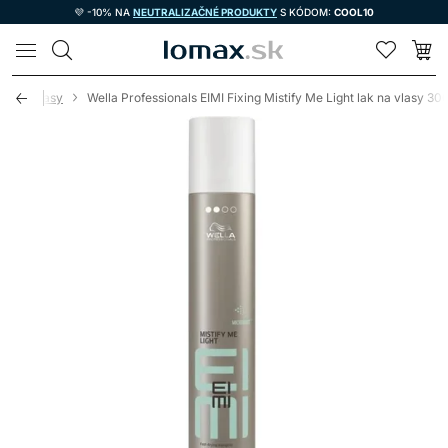
💜 -10% NA
NEUTRALIZAČNÉ PRODUKTY
S KÓDOM:
COOL10
LOMAX
ky na vlasy
Wella Professionals EIMI Fixing Mistify Me Light lak na vlasy 30