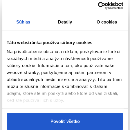
Použitie:
Aplikujte na suché vlasy zo vzdialenosti 20 - 30 cm na finálnu
Súhlas
Detaily
O cookies
úpravu účesu.
O rade:
Táto webstránka používa súbory cookies
Okamžitá a ľahká fixácia vlasov bez zaťaženia. Vlasové laky
Na prispôsobenie obsahu a reklám, poskytovanie funkcií
rešpektujúce prirodzený pohyb vlasov s možnosťou ľahkého
sociálnych médií a analýzu návštevnosti používame
vyčesania.
súbory cookie. Informácie o tom, ako používate naše
webové stránky, poskytujeme aj našim partnerom v
Parametre
oblasti sociálnych médií, inzercie a analýzy. Títo partneri
môžu príslušné informácie skombinovať s ďalšími
Značka
údajmi, ktoré ste im poskytli alebo ktoré od vás získali,
keď ste používali ich služby.
Hodnotenia
Povoliť všetko