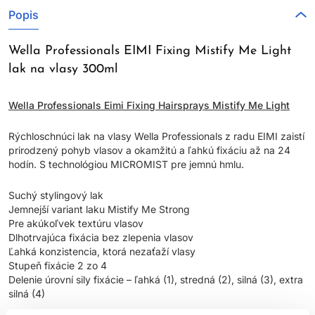
Popis
Wella Professionals EIMI Fixing Mistify Me Light
lak na vlasy 300ml
Wella Professionals Eimi Fixing Hairsprays Mistify Me Light
Rýchloschnúci lak na vlasy Wella Professionals z radu EIMI zaistí
prirodzený pohyb vlasov a okamžitú a ľahkú fixáciu až na 24
hodín. S technológiou MICROMIST pre jemnú hmlu.
Suchý stylingový lak
Jemnejší variant laku Mistify Me Strong
Pre akúkoľvek textúru vlasov
Dlhotrvajúca fixácia bez zlepenia vlasov
Ľahká konzistencia, ktorá nezaťaží vlasy
Stupeň fixácie 2 zo 4
Delenie úrovní sily fixácie – ľahká (1), stredná (2), silná (3), extra
silná (4)