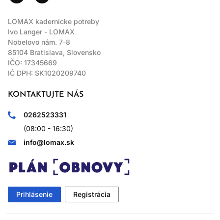
LOMAX kadernícke potreby
Ivo Langer - LOMAX
Nobelovo nám. 7-8
85104 Bratislava, Slovensko
IČO: 17345669
IČ DPH: SK1020209740
KONTAKTUJTE NÁS
0262523331
(08:00 - 16:30)
info@lomax.sk
Prihlásenie
Registrácia