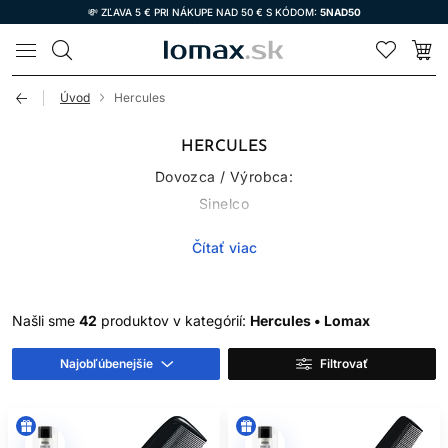
💸 ZĽAVA 5 € PRI NÁKUPE NAD 50 € S KÓDOM:
5NAD50
LOMAX
Úvod
Hercules
HERCULES
Dovozca / Výrobca:
Sinelco
Klein Frankrijk 59
Čítať viac
9600 Ronse, Belgicko
info@sinelco.com
Našli sme
42
produktov v kategórií:
Hercules • Lomax
Najobľúbenejšie
Filtrovať