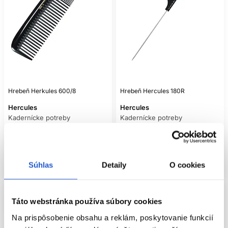
Hrebeň Herkules 600/8
Hrebeň Hercules 180R
Hercules
Hercules
Kadernícke potreby
Kadernícke potreby
19.40 €
20.20 €
Mám záujem
Mám záujem
Aktuálne nedostupné
Aktuálne nedostupné
Súhlas
Detaily
O cookies
Táto webstránka používa súbory cookies
Na prispôsobenie obsahu a reklám, poskytovanie funkcií