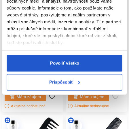
sociálnych médií a analýzu návštevnosti používame
súbory cookie. Informácie o tom, ako používate naše
webové stránky, poskytujeme aj našim partnerom v
oblasti sociálnych médií, inzercie a analýzy. Títo partneri
môžu príslušné informácie skombinovať s ďalšími
údajmi, ktoré ste im poskytli alebo ktoré od vás získali,
keď ste používali ich služby.
Sibel HERCULES 186 hrebeň na
Hrebeň Hercules 5660
Povoliť všetko
vlasy
Hercules
Hercules
Kadernícke potreby
Kadernícke potreby
Prispôsobiť
35.10 €
20.20 €
Mám záujem
Mám záujem
Aktuálne nedostupné
Aktuálne nedostupné