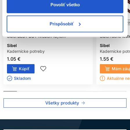
Povoliť všetko
Oficiálna distribúcia
Oficiálna distribú
Prispôsobiť
Sibel BEST BUY hrebeň 18,1cm
Sibel ručne leš
Sibel
Sibel
Kadernícke potreby
Kadernícke pot
1.05 €
1.55 €
Kúpiť
Mám záu
Skladom ㅤ
Aktuálne n
Všetky produkty