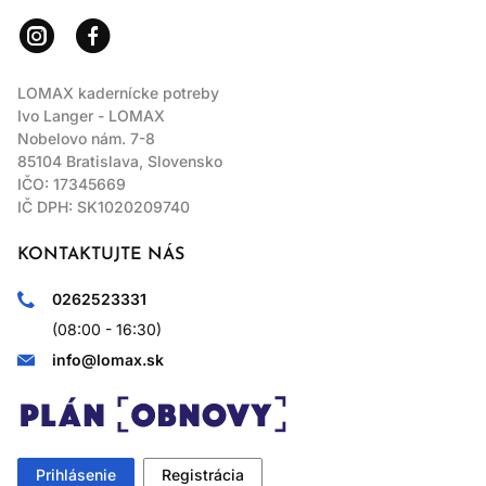
LOMAX kadernícke potreby
Ivo Langer - LOMAX
Nobelovo nám. 7-8
85104 Bratislava, Slovensko
IČO: 17345669
IČ DPH: SK1020209740
KONTAKTUJTE NÁS
0262523331
(08:00 - 16:30)
info@lomax.sk
Prihlásenie
Registrácia