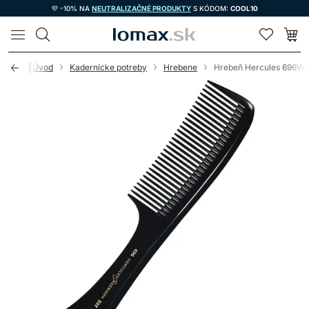
💜 -10% NA
NEUTRALIZAČNÉ PRODUKTY
S KÓDOM:
COOL10
LOMAX
Úvod
Kadernícke potreby
Hrebene
Hrebeň Hercules 696W