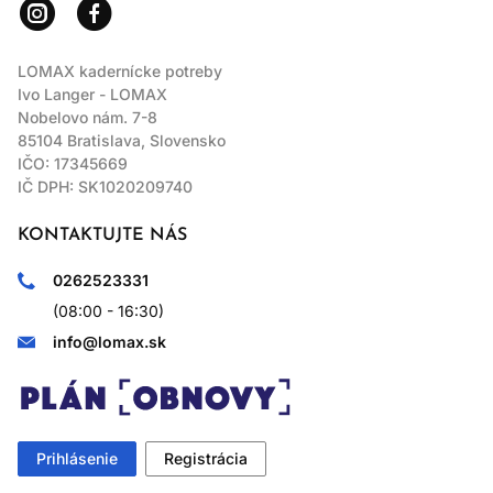
LOMAX kadernícke potreby
Ivo Langer - LOMAX
Nobelovo nám. 7-8
85104 Bratislava, Slovensko
IČO: 17345669
IČ DPH: SK1020209740
KONTAKTUJTE NÁS
0262523331
(08:00 - 16:30)
info@lomax.sk
Prihlásenie
Registrácia