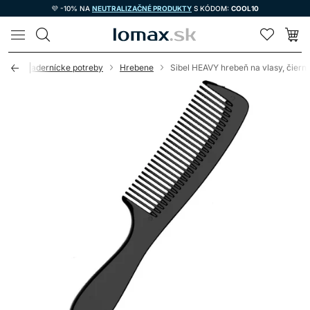
💜 -10% NA
NEUTRALIZAČNÉ PRODUKTY
S KÓDOM:
COOL10
LOMAX
od
Kadernícke potreby
Hrebene
Sibel HEAVY hrebeň na vlasy, čiern