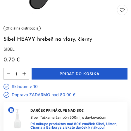
Oficiálna distribúcia
Sibel HEAVY hrebeň na vlasy, čierny
SIBEL
0.70 €
PRIDAŤ DO KOŠÍKA
Skladom > 10
Doprava ZADARMO nad
80.00 €
DARČEK PRI NÁKUPE NAD 80€
Sibel fľaška na šampón 500ml, s dávkovačom
Pri nákupe produktov nad 80€ značiek Sibel, Ultron,
Cisoria a Barburys získate darček k nákupu!