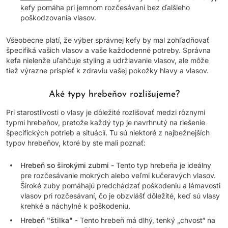
kefy pomáha pri jemnom rozčesávaní bez ďalšieho
poškodzovania vlasov.
Všeobecne platí, že výber správnej kefy by mal zohľadňovať
špecifiká vašich vlasov a vaše každodenné potreby. Správna
kefa nielenže uľahčuje styling a udržiavanie vlasov, ale môže
tiež výrazne prispieť k zdraviu vašej pokožky hlavy a vlasov.
Aké typy hrebeňov rozlišujeme?
Pri starostlivosti o vlasy je dôležité rozlišovať medzi rôznymi
typmi hrebeňov, pretože každý typ je navrhnutý na riešenie
špecifických potrieb a situácií. Tu sú niektoré z najbežnejších
typov hrebeňov, ktoré by ste mali poznať:
Hrebeň so širokými zubmi
- Tento typ hrebeňa je ideálny
pre rozčesávanie mokrých alebo veľmi kučeravých vlasov.
Široké zuby pomáhajú predchádzať poškodeniu a lámavosti
vlasov pri rozčesávaní, čo je obzvlášť dôležité, keď sú vlasy
krehké a náchylné k poškodeniu.
Hrebeň "štilka"
- Tento hrebeň má dlhý, tenký „chvost“ na