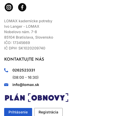
LOMAX kadernícke potreby
Ivo Langer - LOMAX
Nobelovo nám. 7-8
85104 Bratislava, Slovensko
IČO: 17345669
IČ DPH: SK1020209740
KONTAKTUJTE NÁS
0262523331
(08:00 - 16:30)
info@lomax.sk
Prihlásenie
Registrácia