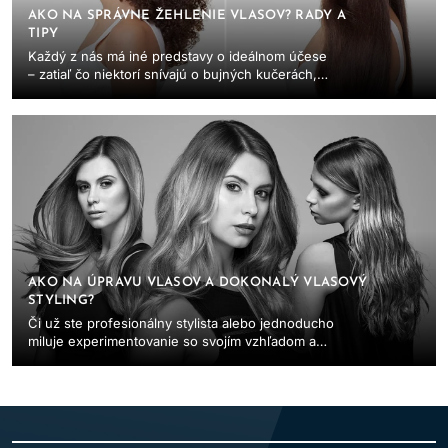
AKO NA SPRÁVNE ŽEHLENIE VLASOV? RADY A
TIPY
Každý z nás má iné predstavy o ideálnom účese
– zatiaľ čo niektorí snívajú o bujných kučerách,
iní zase túžia po dokonale hladkých a lesklých...
AKO NA ÚPRAVU VLASOV A DOKONALÝ VLASOVÝ
STYLING?
Či už ste profesionálny stylista alebo jednoducho
miluje experimentovanie so svojím vzhľadom a
baví vás úprava vlasov, ste na správnom mieste...