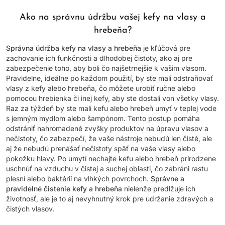
Ako na správnu údržbu vašej kefy na vlasy a
hrebeňa?
Správna údržba kefy na vlasy a hrebeňa
je kľúčová pre
zachovanie ich funkčnosti a dlhodobej čistoty, ako aj pre
zabezpečenie toho, aby boli čo najšetrnejšie k vašim vlasom.
Pravidelne, ideálne po každom použití, by ste mali odstraňovať
vlasy z kefy alebo hrebeňa, čo môžete urobiť ručne alebo
pomocou hrebienka či inej kefy, aby ste dostali von všetky vlasy.
Raz za týždeň by ste mali kefu alebo hrebeň umyť v teplej vode
s jemným mydlom alebo šampónom. Tento postup pomáha
odstrániť nahromadené zvyšky produktov na úpravu vlasov a
nečistoty, čo zabezpečí, že vaše nástroje nebudú len čisté, ale
aj že nebudú prenášať nečistoty späť na vaše vlasy alebo
pokožku hlavy. Po umytí nechajte kefu alebo hrebeň prirodzene
uschnúť na vzduchu v čistej a suchej oblasti, čo zabráni rastu
plesní alebo baktérií na vlhkých povrchoch.
Správne a
pravidelné čistenie kefy a hrebeňa
nielenže predlžuje ich
životnosť, ale je to aj nevyhnutný krok pre udržanie zdravých a
čistých vlasov.