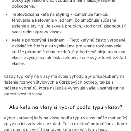
poskytuje vlasom viac vzduchu a minimalizuje tepelné
poškodenie.
Teplovzdušná kefa na styling
- Kombinuje funkciu
fénovania a kefovania v jednom, čo umožňuje súčasné
sušenie a styling. Je skvelá pre tých, ktorí chcú zjednodušiť
svoju rutinu úpravy vlasov.
Kefa s prírodnými štetinami
- Tieto kefy sú často vyrobené
z diviačích štetín a sú vynikajúce pre jemné rozčesávanie,
keďže prírodné štetiny rozdeľujú prirodzené oleje po celom
vlase, zvyšuje sa tak lesk a zlepšuje celkový zdravý vzhľad
vlasov.
Každý typ kefy na vlasy má svoje výhody a je prispôsobený na
riešenie rôznych štýlových a údržbových potrieb, takže si
môžete vybrať tú, ktorá najlepšie vyhovuje vašej vlastnej rutine
starostlivosti o vlasy.
Akú kefu na vlasy si vybrať podľa typu vlasov?
Výber správnej kefy na vlasy podľa typu vlasov môže mať veľký
vplyv na ich zdravie a vzhľad. Tu sú niektoré odporúčania, ktoré
vám pomôžu zvoliť tú správnu kefu pre váš typ vlasov: