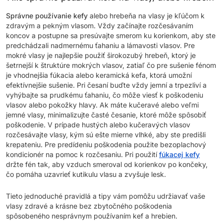
Správne používanie kefy
alebo hrebeňa na vlasy je kľúčom k
zdravým a pekným vlasom. Vždy začínajte rozčesávaním
koncov a postupne sa presúvajte smerom ku korienkom, aby ste
predchádzali nadmernému ťahaniu a lámavosti vlasov. Pre
mokré vlasy je najlepšie použiť širokozubý hrebeň, ktorý je
šetrnejší k štruktúre mokrých vlasov, zatiaľ čo pre sušenie fénom
je vhodnejšia fúkacia alebo keramická kefa, ktorá umožní
efektívnejšie sušenie. Pri česaní buďte vždy jemní a trpezliví a
vyhýbajte sa prudkému ťahaniu, čo môže viesť k poškodeniu
vlasov alebo pokožky hlavy. Ak máte kučeravé alebo veľmi
jemné vlasy, minimalizujte časté česanie, ktoré môže spôsobiť
poškodenie. V prípade hustých alebo kučeravých vlasov
rozčesávajte vlasy, kým sú ešte mierne vlhké, aby ste predišli
krepateniu. Pre predídeniu poškodenia použite bezoplachový
kondicionér na pomoc k rozčesaniu. Pri použití
fúkacej kefy
držte fén tak, aby vzduch smeroval od korienkov po končeky,
čo pomáha uzavrieť kutikulu vlasu a zvyšuje lesk.
Tieto jednoduché pravidlá a tipy vám pomôžu udržiavať vaše
vlasy zdravé a krásne bez zbytočného poškodenia
spôsobeného nesprávnym používaním kef a hrebien.