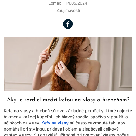
Lomax
14.05.2024
Zaujímavosti
Aký je rozdiel medzi kefou na vlasy a hrebeňom?
Kefa na vlasy a hrebeň
sú dve základné pomôcky, ktoré nájdete
takmer v každej kúpeľni. Ich hlavný rozdiel spočíva v použití a
účinkoch na vlasy.
Kefy na vlasy
sú často navrhnuté tak, aby
pomáhali pri stylingu, pridávali objem a zlepšovali celkový
vzhľad vlasov. Sú obzvlášť užitočné pri tvarovaní vlasov počas