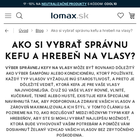
💜 -10% NA
NEUTRALIZAČNÉ PRODUKTY
S KÓDOM:
COOL10
LOMAX
Úvod
Blog
Ako si vybrať správnu kefu a hrebeň na vlasy?
AKO SI VYBRAŤ SPRÁVNU
KEFU A HREBEŇ NA VLASY?
VÝBER SPRÁVNEJ KEFY NA VLASY
MÔŽE BYŤ ROVNAKO DÔLEŽITÝ
AKO VÝBER ŠAMPÓNU ALEBO KONDICIONÉRU, KTORÝ POUŽÍVATE.
KAŽDÝ TYP VLASOV VYŽADUJE INÚ STAROSTLIVOSŤ, A PRETO JE
DÔLEŽITÉ VEDIEŤ, KTORÁ KEFA JE PRE VAŠE VLASY
NAJVHODNEJŠIA. ČI UŽ SÚ VAŠE VLASY ROVNÉ, VLNITÉ,
KUČERAVÉ, TENKÉ ALEBO HUSTÉ, EXISTUJE KEFA ŠPECIÁLNE
NAVRHNUTÁ TAK, ABY PODPOROVALA ZDRAVIE VAŠICH VLASOV A
ZÁROVEŇ MAXIMALIZOVALA ICH ŠTÝL. V TOMTO ČLÁNKU SA
POZRIEME NA TO, AKO ROZLIŠOVAŤ MEDZI RÔZNYMI TYPMI KIEF A
HREBEŇOV, ABY STE SI MOHLI VYBRAŤ NAJLEPŠIU MOŽNOSŤ,
KTORÁ BUDE VYHOVOVAŤ VAŠIM POTREBÁM A POMÔŽE VÁM
DOSIAHNUŤ ŽELANÝ VZHĽAD VAŠICH VLASOV BEZ ZBYTOČNÉHO
POŠKODENIA.