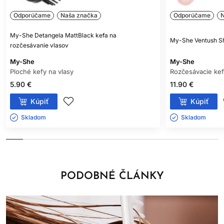
Odporúčame
Naša značka
Odporúčame
N
My-She Detangela MattBlack kefa na
My-She Ventush Sh
rozčesávanie vlasov
My-She
My-She
Ploché kefy na vlasy
Rozčesávacie kef
5.90 €
11.90 €
Kúpiť
Kúpiť
Skladom ㅤ
Skladom ㅤ
PODOBNÉ ČLÁNKY