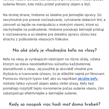
sušenia fénom, kde môžu pridať potrebný objem a štýl.
Na druhej strane, hrebene sú ideálne pre jemnejšie úpravy. Sú
nevyhnutné pre presné rozčesávanie, vytváranie deliacich línií, a
zároveň sú lepšie na manipuláciu s mokrými vlasmi, ktoré sú
náchylnejšie na poškodenie. Hrebene ponúkajú šetrnejší prístup
k rozčesávaniu a sú ideálne pre detailnú úpravu účesu bez
strachu z poškodenia vlasových folikulov.
Na aké účely je vhodnejšia kefa na vlasy?
Kefa na vlasy je vynikajúcim nástrojom na rôzne účely, vďaka
ktorým sa stáva neoddeliteľnou súčasťou každodennej
starostlivosti o vlasy. Jej použitie je obzvlášť vhodné pre
štylizáciu a tvarovanie účesov, čo je dôležité najmä pri fénovaní.
Pomocou rôznych typov kief, ako sú napríklad
okrúhle kefy
,
môžete ľahko vytvoriť objem alebo vlnité účesy. Kefy tiež
pomáhajú rozptýliť teplo rovnomerne počas sušenia vlasov, čím
zabezpečujú efektívnejšie a šetrnejšie sušenie.
Kedy sa naopak viac hodí mať doma hrebeň?