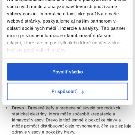
sociálnych médií a analýzu návštevnosti používame
Aké materiály kief a hrebeňov sú najšetrnejšie k
súbory cookie. Informácie o tom, ako používate naše
webové stránky, poskytujeme aj našim partnerom v
vlasom?
oblasti sociálnych médií, inzercie a analýzy. Títo partneri
Pri výbere materiálov pre kefy a hrebene na vlasy je dôležité
môžu príslušné informácie skombinovať s ďalšími
zvážiť, ako šetrne zaobchádzajú s vlasmi, aby ste predchádzali
údajmi, ktoré ste im poskytli alebo ktoré od vás získali,
poškodeniu a zabezpečili ich zdravý rast. Tu sú niektoré z
keď ste používali ich služby.
najšetrnejších materiálov:
Prírodné štetiny
(napríklad diviačie štetiny) - Kefy s
prírodnými štetinami sú šetrné k vlasom a pokožke hlavy.
Povoliť všetko
Diviačie štetiny sú obzvlášť dobré na to, aby mierne
masírovali pokožku hlavy a rozložili prirodzené oleje z
pokožky hlavy po celej dĺžke vlasov, čo zvyšuje ich lesk a
Prispôsobiť
zlepšuje celkovú kondíciu vlasov. Sú ideálne pre jemné a
normálne vlasy.
Drevo
- Drevené kefy a hrebene sú skvelé pre redukciu
statickej elektriny, ktorá môže spôsobiť krepatenie a
lámavosť vlasov. Drevo je tiež jemné k pokožke hlavy a
môže pomôcť distribuovať oleje rovnomerne, čím sa zlepšuje
zdravie vlasov a pokožky hlavy.