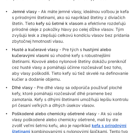
Jemné vlasy
- Ak máte jemné vlasy, ideálnou voľbou je kefa
s prírodnými štetinami, ako sú napríklad štetiny z diviačích
štetín. Tieto
kefy sú šetrné k vlasom
a efektívne rozdeľujú
prírodné oleje z pokožky hlavy po celej dĺžke vlasov. Tým
zvyšujú lesk a zlepšujú celkovú kondíciu vlasov bez pridania
zbytočnej hmotnosti vlasu.
Husté a kučeravé vlasy
- Pre tých s
hustými alebo
kučeravými vlasmi
sú vhodné kefy s robustnejšími
štetinami. Kovové alebo nylonové štetiny dokážu preniknúť
cez husté vlasy a pomáhajú účinne rozčesávať bez toho,
aby vlasy poškodili. Tieto kefy sú tiež skvelé na definovanie
kučier a dodanie objemu.
Dlhé vlasy
- Pre dlhé vlasy sa odporúča používať ploché
kefy, ktoré pomáhajú rozčesávať dlhé pramene bez
zamotania. Kefy s dlhými štetinami umožňujú lepšiu kontrolu
pri česaní veľkých a dlhých úsekov vlasov.
Poškodené alebo chemicky ošetrené vlasy
- Ak sú vaše
vlasy poškodené alebo chemicky ošetrené, mali by ste
zvoliť veľmi šetrnú kefu, ako je napríklad
kefa s prírodnými
štetinami
kombinovanými s nylonovými špičkami. Tento typ