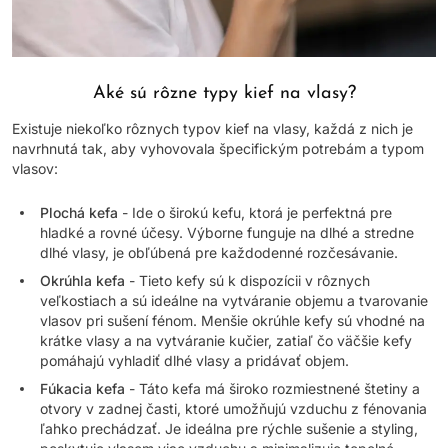
Aké sú rôzne typy kief na vlasy?
Existuje niekoľko rôznych typov kief na vlasy, každá z nich je
navrhnutá tak, aby vyhovovala špecifickým potrebám a typom
vlasov:
Plochá kefa
- Ide o širokú kefu, ktorá je perfektná pre
hladké a rovné účesy. Výborne funguje na dlhé a stredne
dlhé vlasy, je obľúbená pre každodenné rozčesávanie.
Okrúhla kefa
- Tieto kefy sú k dispozícii v rôznych
veľkostiach a sú ideálne na vytváranie objemu a tvarovanie
vlasov pri sušení fénom. Menšie okrúhle kefy sú vhodné na
krátke vlasy a na vytváranie kučier, zatiaľ čo väčšie kefy
pomáhajú vyhladiť dlhé vlasy a pridávať objem.
Fúkacia kefa
- Táto kefa má široko rozmiestnené štetiny a
otvory v zadnej časti, ktoré umožňujú vzduchu z fénovania
ľahko prechádzať. Je ideálna pre rýchle sušenie a styling,