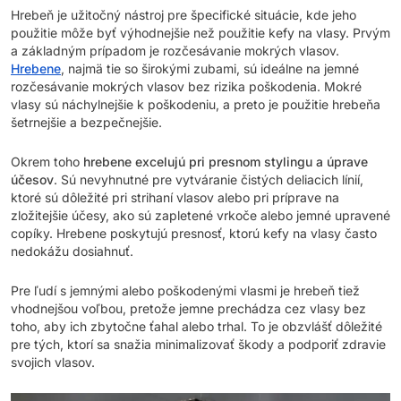
Hrebeň je užitočný nástroj pre špecifické situácie, kde jeho
použitie môže byť výhodnejšie než použitie kefy na vlasy. Prvým
a základným prípadom je rozčesávanie mokrých vlasov.
Hrebene
, najmä tie so širokými zubami, sú ideálne na jemné
rozčesávanie mokrých vlasov bez rizika poškodenia. Mokré
vlasy sú náchylnejšie k poškodeniu, a preto je použitie hrebeňa
šetrnejšie a bezpečnejšie.
Okrem toho
hrebene excelujú pri presnom stylingu a úprave
účesov
. Sú nevyhnutné pre vytváranie čistých deliacich línií,
ktoré sú dôležité pri strihaní vlasov alebo pri príprave na
zložitejšie účesy, ako sú zapletené vrkoče alebo jemné upravené
copíky. Hrebene poskytujú presnosť, ktorú kefy na vlasy často
nedokážu dosiahnuť.
Pre ľudí s jemnými alebo poškodenými vlasmi je hrebeň tiež
vhodnejšou voľbou, pretože jemne prechádza cez vlasy bez
toho, aby ich zbytočne ťahal alebo trhal. To je obzvlášť dôležité
pre tých, ktorí sa snažia minimalizovať škody a podporiť zdravie
svojich vlasov.