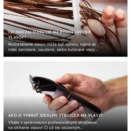
ČO NAOZAJ FUNGUJE NA ROZČESÁVANIE
VLASOV?
Rozčesávanie vlasov môže byť výzvou, najmä ak
máte zamotané, zauzlené, alebo kučeravé vlasy.
Nesprávne česanie môže viesť k lámavosti,
vypadávaniu...
AKO SI VYBRAŤ IDEÁLNY STROJČEK NA VLASY?
Vitajte v sprievodcovi profesionálnymi strojčekmi
na strihanie vlasov! Či už ste skúseným