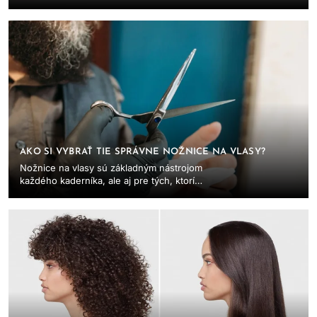
kaderníkom, moderným barberom alebo
domácim nadšencom...
AKO SI VYBRAŤ TIE SPRÁVNE NOŽNICE NA VLASY?
Nožnice na vlasy sú základným nástrojom
každého kaderníka, ale aj pre tých, ktorí
uprednostňujú domáce strihanie vlasov. Správne
nožnice môžu...