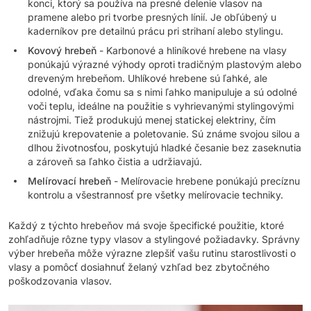
konci, ktorý sa používa na presné delenie vlasov na
pramene alebo pri tvorbe presných línií. Je obľúbený u
kaderníkov pre detailnú prácu pri strihaní alebo stylingu.
Kovový hrebeň
- Karbonové a hliníkové hrebene na vlasy
ponúkajú výrazné výhody oproti tradičným plastovým alebo
dreveným hrebeňom. Uhlíkové hrebene sú ľahké, ale
odolné, vďaka čomu sa s nimi ľahko manipuluje a sú odolné
voči teplu, ideálne na použitie s vyhrievanými stylingovými
nástrojmi. Tiež produkujú menej statickej elektriny, čím
znižujú krepovatenie a poletovanie. Sú známe svojou silou a
dlhou životnosťou, poskytujú hladké česanie bez zaseknutia
a zároveň sa ľahko čistia a udržiavajú.
Melírovací hrebeň
- Melírovacie hrebene ponúkajú precíznu
kontrolu a všestrannosť pre všetky melírovacie techniky.
Každý z týchto hrebeňov má svoje špecifické použitie, ktoré
zohľadňuje rôzne typy vlasov a stylingové požiadavky. Správny
výber hrebeňa môže výrazne zlepšiť vašu rutinu starostlivosti o
vlasy a pomôcť dosiahnuť želaný vzhľad bez zbytočného
poškodzovania vlasov.