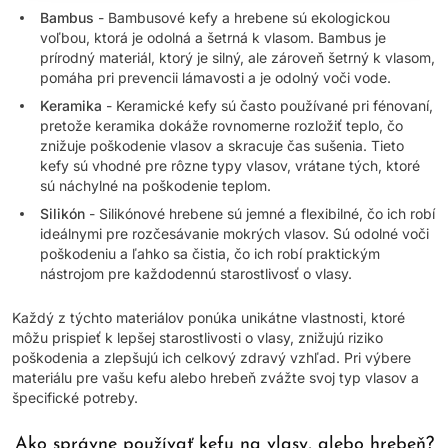
Bambus
- Bambusové kefy a hrebene sú ekologickou
voľbou, ktorá je odolná a šetrná k vlasom. Bambus je
prírodný materiál, ktorý je silný, ale zároveň šetrný k vlasom,
pomáha pri prevencii lámavosti a je odolný voči vode.
Keramika
- Keramické kefy sú často používané pri fénovaní,
pretože keramika dokáže rovnomerne rozložiť teplo, čo
znižuje poškodenie vlasov a skracuje čas sušenia. Tieto
kefy sú vhodné pre rôzne typy vlasov, vrátane tých, ktoré
sú náchylné na poškodenie teplom.
Silikón
- Silikónové hrebene sú jemné a flexibilné, čo ich robí
ideálnymi pre rozčesávanie mokrých vlasov. Sú odolné voči
poškodeniu a ľahko sa čistia, čo ich robí praktickým
nástrojom pre každodennú starostlivosť o vlasy.
Každý z týchto materiálov ponúka unikátne vlastnosti, ktoré
môžu prispieť k lepšej starostlivosti o vlasy, znižujú riziko
poškodenia a zlepšujú ich celkový zdravý vzhľad. Pri výbere
materiálu pre vašu kefu alebo hrebeň zvážte svoj typ vlasov a
špecifické potreby.
Ako správne používať kefu na vlasy, alebo hrebeň?