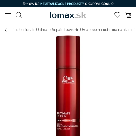
💜 -10% NA
NEUTRALIZAČNÉ PRODUKTY
S KÓDOM:
COOL10
LOMAX
Wella Professionals Ultimate Repair Leave-In UV a tepelná ochrana na vlasy 