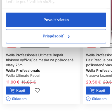
keď ste používali ich služby.
Povoliť všetko
Prispôsobiť
-25%
Oficiálna distribúcia
-13%
Oficiáln
Wella Professionals Ultimate Repair
Wella Professio
hĺbkovo vyživujúca maska na poškodené
Hair Rescue be
vlasy 75ml
poškodené vlas
Wella Professionals
Wella Professi
Wella Ultimate Repair
Vlasová kozmet
11.90 €
15.85 €
20.50 €
23.5
Kúpiť
Kúpiť
Skladom ㅤ
Skladom ㅤ