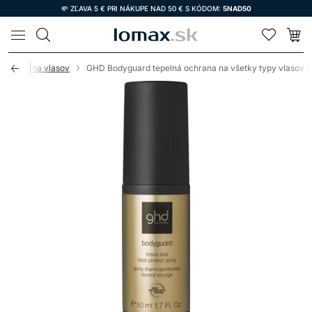
💸 ZĽAVA 5 € PRI NÁKUPE NAD 50 € S KÓDOM:
5NAD50
LOMAX
ná ochrana vlasov
GHD Bodyguard tepelná ochrana na všetky typy vlasov 