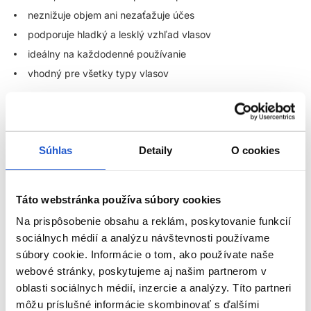
neznižuje objem ani nezaťažuje účes
podporuje hladký a lesklý vzhľad vlasov
ideálny na každodenné používanie
vhodný pre všetky typy vlasov
Ak hľadáte spoľahlivú a dlhodobo overenú tepelnú ochranu na
vlasy, ktorá skutočne funguje, GHD Bodyguard je istota.
Táto ochrana pred teplom na vlasy je vhodná pre všetky typy
Súhlas
Detaily
O cookies
vlasov – jemné, normálne aj husté, prirodzené aj farbené. Vďaka
ľahkej textúre sa okamžite vstrebáva, nezlepuje vlasy a
nezanecháva mastný film.
Táto webstránka používa súbory cookies
Prečo je ochrana pred teplom na vlasy taká dôležitá?
Na prispôsobenie obsahu a reklám, poskytovanie funkcií
sociálnych médií a analýzu návštevnosti používame
Vysoké teploty pri stylingu môžu vlasové vlákno výrazne oslabiť.
súbory cookie. Informácie o tom, ako používate naše
Bez adekvátnej ochrany dochádza k vysušeniu, strate lesku,
webové stránky, poskytujeme aj našim partnerom v
lámavosti a postupnému narušeniu štruktúry vlasov. Kvalitná
oblasti sociálnych médií, inzercie a analýzy. Títo partneri
tepelná ochrana na vlasy vytvára medzi vlasom a teplom
ZOBRAZIŤ VIAC
môžu príslušné informácie skombinovať s ďalšími
ochrannú bariéru, ktorá minimalizuje negatívne účinky stylingu a