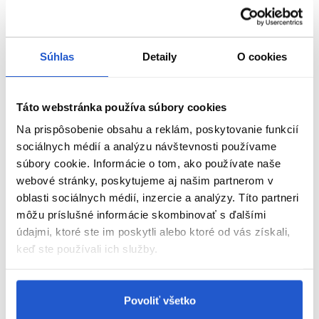
dôkladne opláchnite. Pokiaľ volíte ošetrenie na vlasy, už
neaplikujte kondicionér. Nahrádza
kondicionér
.
Náš tip
- Ideálne výsledky dosiahnete v kombinácii s
Súhlas
Detaily
O cookies
ošetrujúcim produktom Velvet Oil Shampoo a olejom na
vlasy
Lightweight Oil
.
Táto webstránka používa súbory cookies
O rade:
Nadštandardný rad produktov Londa Professional pre
oživenie, hydratáciu a lesk vlasov. Rad Velvet Oil je vhodný ako
Na prispôsobenie obsahu a reklám, poskytovanie funkcií
pre farbené, tak pre úplne prírodné vlasy. Zloženie s Arganovým
sociálnych médií a analýzu návštevnosti používame
olejom a vitamínom E, ktorý vyživuje vlas a chráni ho pred UV
súbory cookie. Informácie o tom, ako používate naše
poškodením, spôsobujúcim rýchlejšie starnutie a slabnutie vlasu.
webové stránky, poskytujeme aj našim partnerom v
oblasti sociálnych médií, inzercie a analýzy. Títo partneri
Parametre
môžu príslušné informácie skombinovať s ďalšími
údajmi, ktoré ste im poskytli alebo ktoré od vás získali,
Značka
keď ste používali ich služby.
Hodnotenia
Povoliť všetko