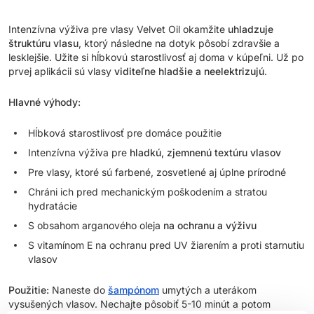
Intenzívna výživa pre vlasy Velvet Oil okamžite
uhladzuje
štruktúru vlasu
, ktorý následne na dotyk pôsobí zdravšie a
lesklejšie. Užite si hĺbkovú starostlivosť aj doma v kúpeľni. Už po
prvej aplikácii sú vlasy
viditeľne hladšie a neelektrizujú
.
Hlavné výhody:
Hĺbková starostlivosť pre domáce použitie
Intenzívna výživa pre
hladkú, zjemnenú textúru vlasov
Pre vlasy, ktoré sú farbené, zosvetlené aj úplne prírodné
Chráni ich pred mechanickým poškodením a stratou
hydratácie
S obsahom arganového oleja
na ochranu a výživu
S vitamínom E na ochranu pred UV žiarením a proti starnutiu
vlasov
Použitie:
Naneste do
šampónom
umytých a uterákom
vysušených vlasov. Nechajte pôsobiť 5-10 minút a potom