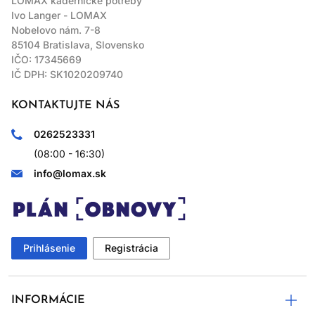
LOMAX kadernícke potreby
Ivo Langer - LOMAX
Nobelovo nám. 7-8
85104 Bratislava, Slovensko
IČO: 17345669
IČ DPH: SK1020209740
KONTAKTUJTE NÁS
0262523331
(08:00 - 16:30)
info@lomax.sk
Prihlásenie
Registrácia
INFORMÁCIE