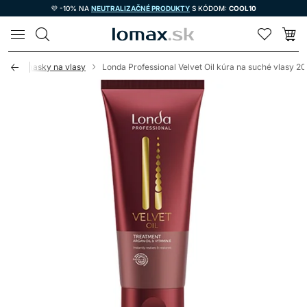
💜 -10% NA
NEUTRALIZAČNÉ PRODUKTY
S KÓDOM:
COOL10
LOMAX
tačné masky na vlasy
Londa Professional Velvet Oil kúra na suché vlasy 2