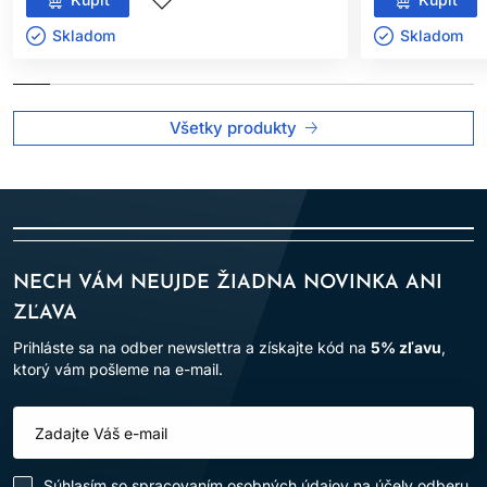
Skladom ㅤ
Skladom ㅤ
Všetky produkty
NECH VÁM NEUJDE ŽIADNA NOVINKA ANI
ZĽAVA
Prihláste sa na odber newslettra a získajte kód na
5% zľavu
,
ktorý vám pošleme na e-mail.
Súhlasím so
spracovaním osobných údajov
na účely odberu