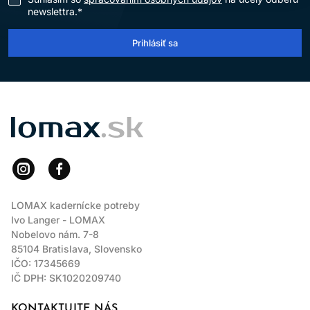
newslettra.*
Prihlásiť sa
LOMAX
LOMAX kadernícke potreby
Ivo Langer - LOMAX
Nobelovo nám. 7-8
85104 Bratislava, Slovensko
IČO: 17345669
IČ DPH: SK1020209740
KONTAKTUJTE NÁS