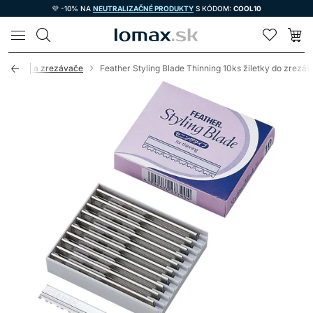
💜 -10% NA
NEUTRALIZAČNÉ PRODUKTY
S KÓDOM:
COOL10
LOMAX
Britvy a zrezávače
Feather Styling Blade Thinning 10ks žiletky do zrezá