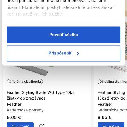
môžu príslušné informácie skombinovať s ďalšími
údajmi, ktoré ste im poskytli alebo ktoré od vás získali,
keď ste používali ich služby.
Povoliť všetko
Prispôsobiť
Oficiálna distribúcia
Oficiálna distribú
Feather Styling Blade WG Type 10ks
Feather Styling
žiletky do zrezávača
10ks žiletky do
Feather
Feather
Kadernícke potreby
Kadernícke pot
9.65 €
9.65 €
Kúpiť
Kúpiť