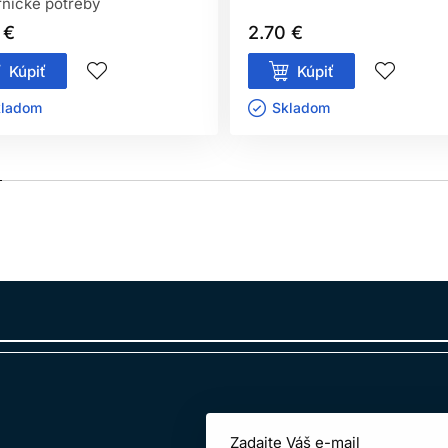
nícke potreby
 €
2.70 €
Kúpiť
Kúpiť
ladom ㅤ
Skladom ㅤ