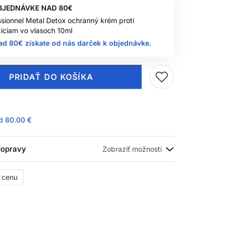
BJEDNÁVKE NAD 80€
ssionnel Metal Detox ochranný krém proti
iciam vo vlasoch 10ml
ad 80€ získate od nás darček k objednávke.
PRIDAŤ DO KOŠÍKA
ad
80.00 €
 dopravy
ť cenu