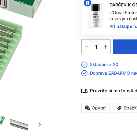
DARČEK K O
L'Oréal Profe
kovovým čast
Pri nákupe n
Skladom > 20
Doprava ZADARMO n
Prezrite si možnosti
Opýtať
Stráži