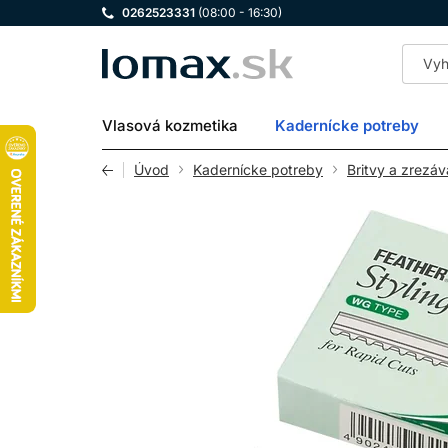
0262523331
(08:00 - 16:30)
LOMAX
Vlasová kozmetika
Kadernícke potreby
Úvod
Kadernícke potreby
Britvy a zrezá