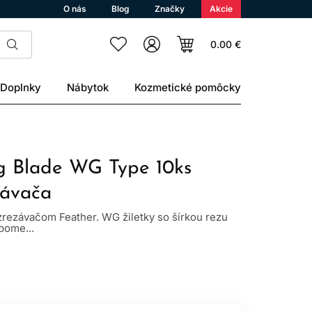
O nás
Blog
Značky
Akcie
0.00 €
Doplnky
Nábytok
Kozmetické pomôcky
ng Blade WG Type 10ks
závača
o zrezávačom Feather. WG žiletky so šírkou rezu
pome...