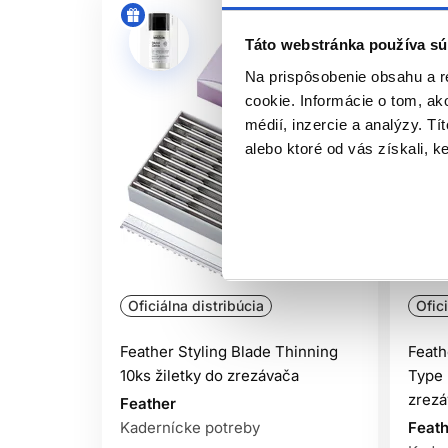
Táto webstránka používa sú
Na prispôsobenie obsahu a r
cookie. Informácie o tom, ak
médií, inzercie a analýzy. Tí
alebo ktoré od vás získali, ke
Oficiálna distribúcia
Ofic
Feather Styling Blade Thinning
Feath
10ks žiletky do zrezávača
Type 
zrezá
Feather
Kadernícke potreby
Feath