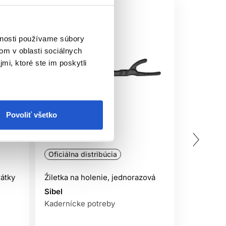
vnosti používame súbory
om v oblasti sociálnych
mi, ktoré ste im poskytli
Povoliť všetko
Oficiálna distribúcia
Oficiálna
rátky
Žiletka na holenie, jednorazová
Sibel 10k
žiletky
Sibel
Kadernícke potreby
Sibel
BarberSh