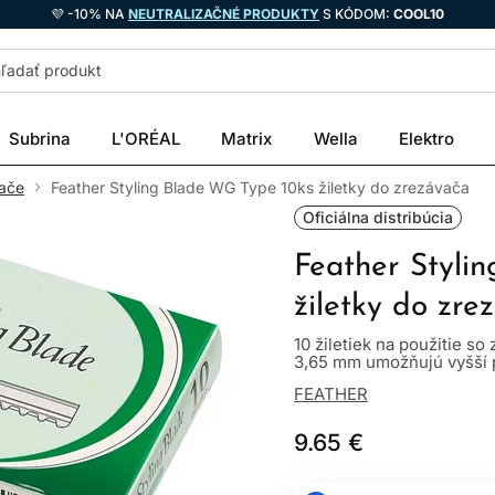
💜 -10% NA
NEUTRALIZAČNÉ PRODUKTY
S KÓDOM:
COOL10
Subrina
L'ORÉAL
Matrix
Wella
Elektro
vače
Feather Styling Blade WG Type 10ks žiletky do zrezávača
Oficiálna distribúcia
Feather Styli
žiletky do zre
10 žiletiek na použitie s
3,65 mm umožňujú vyšší 
FEATHER
9.65 €