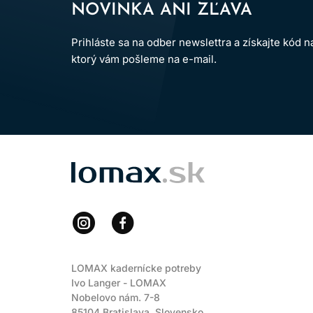
NOVINKA ANI ZĽAVA
Prihláste sa na odber newslettra a získajte kód 
ktorý vám pošleme na e-mail.
LOMAX
LOMAX kadernícke potreby
Ivo Langer - LOMAX
Nobelovo nám. 7-8
85104 Bratislava, Slovensko