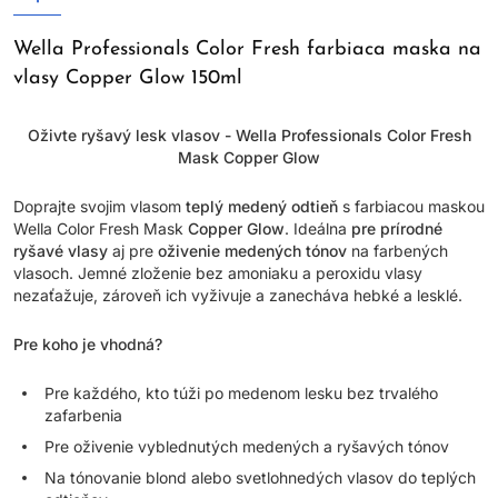
Wella Professionals Color Fresh farbiaca maska na
vlasy Copper Glow 150ml
Oživte ryšavý lesk vlasov - Wella Professionals Color Fresh
Mask Copper Glow
Doprajte svojim vlasom
teplý medený odtieň
s farbiacou maskou
Wella Color Fresh Mask
Copper Glow
. Ideálna
pre prírodné
ryšavé vlasy
aj pre
oživenie medených tónov
na farbených
vlasoch. Jemné zloženie bez amoniaku a peroxidu vlasy
nezaťažuje, zároveň ich vyživuje a zanecháva hebké a lesklé.
Pre koho je vhodná?
Pre každého, kto túži po medenom lesku bez trvalého
zafarbenia
Pre oživenie vyblednutých medených a ryšavých tónov
Na tónovanie blond alebo svetlohnedých vlasov do teplých