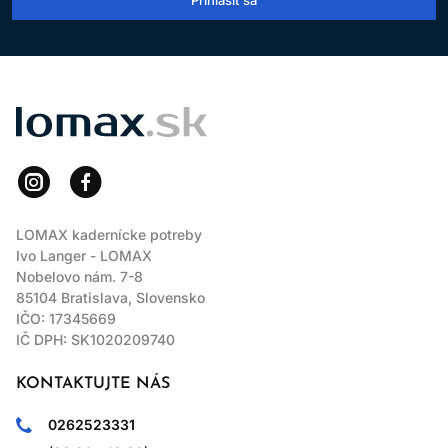
Doprajte svojim vlasom nový nádych farby bez poškodenia.
Wella Professionals Color Fresh Mask je riešenie, ktoré spojí
krásu, jednoduchosť a starostlivosť.
LOMAX
LOMAX kadernícke potreby
Ivo Langer - LOMAX
Nobelovo nám. 7-8
85104 Bratislava, Slovensko
IČO: 17345669
IČ DPH: SK1020209740
KONTAKTUJTE NÁS
0262523331