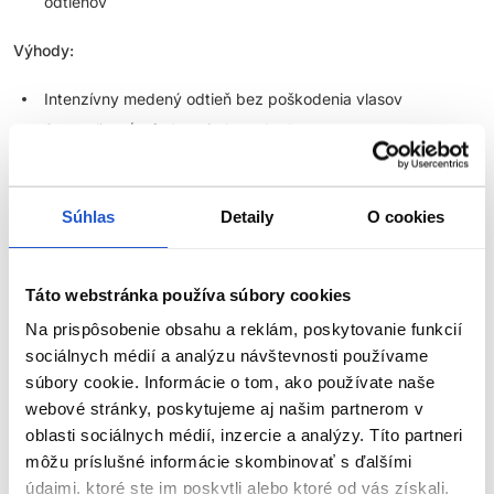
odtieňov
Výhody:
Intenzívny medený odtieň bez poškodenia vlasov
Starostlivosť a farba v jednom kroku
Výsledok vydrží až 8 umytí
Vegánske zloženie, bez silikónov a zložiek živočíšneho
pôvodu
Súhlas
Detaily
O cookies
Používajte raz týždenne pre zachovanie sýtej medenej farby a
zdravého vzhľadu vlasov. Čím svetlejší základ, tým intenzívnejší
Táto webstránka používa súbory cookies
výsledok.
Na prispôsobenie obsahu a reklám, poskytovanie funkcií
Wella Professionals Color Fresh farebná maska na vlasy –
sociálnych médií a analýzu návštevnosti používame
oživte svoju farbu vlasov jednoducho a bez poškodenia
súbory cookie. Informácie o tom, ako používate naše
webové stránky, poskytujeme aj našim partnerom v
Hľadáte jednoduchý spôsob, ako si doma
osviežiť farbu vlasov
oblasti sociálnych médií, inzercie a analýzy. Títo partneri
bez poškodenia a zároveň im dopriať výživu ako zo salónu?
ZOBRAZIŤ VIAC
môžu príslušné informácie skombinovať s ďalšími
Objavte
Wella Professionals
Color Fresh Mask
– intenzívne
údajmi, ktoré ste im poskytli alebo ktoré od vás získali,
pigmentovanú farbiacu masku na vlasy
, ktorá kombinuje