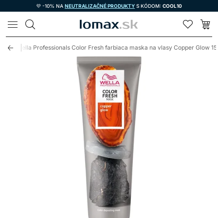
💜 -10% NA
NEUTRALIZAČNÉ PRODUKTY
S KÓDOM:
COOL10
LOMAX
sy
Wella Professionals Color Fresh farbiaca maska na vlasy Copper Glow 1