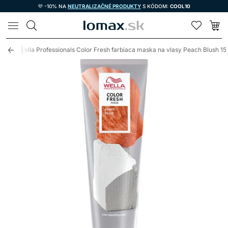
💜 -10% NA
NEUTRALIZAČNÉ PRODUKTY
S KÓDOM:
COOL10
LOMAX
asy
Wella Professionals Color Fresh farbiaca maska na vlasy Peach Blush 1