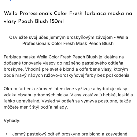
Wella Professionals Color Fresh farbiaca maska na
vlasy Peach Blush 150ml
Osviežte svoj účes jemným broskyňovým závojom - Wella
Professionals Color Fresh Mask Peach Blush
Farbiaca maska Wella Color Fresh
Peach Blush
je ideálna na
dočasné tónovanie vlasov do nežného
pastelového odtieňa
broskyne
. Vhodná pre svetlé blond a odfarbené vlasy, ktorým
dodá hravý nádych ružovo-broskyňovej farby bez poškodenia.
Okrem farbenia zároveň intenzívne vyživuje a hydratuje vlasy
vďaka obsahu prírodných olejov. Vlasy zostávajú hebké, lesklé a
ľahko upraviteľné. Výsledný odtieň sa vymýva postupne, takže
môžete meniť štýl podľa nálady.
Výhody:
Jemný pastelový odtieň broskyne pre blond a zosvetlené