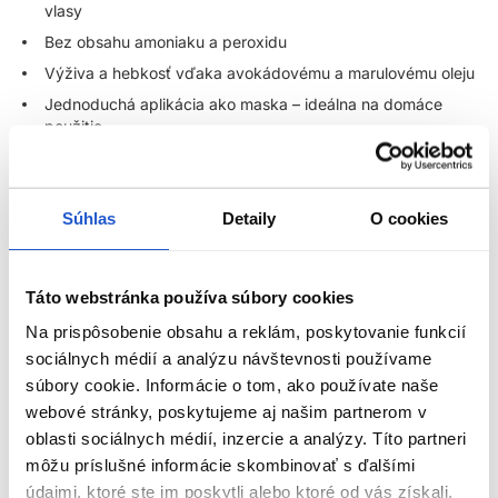
vlasy
Bez obsahu amoniaku a peroxidu
Výživa a hebkosť vďaka avokádovému a marulovému oleju
Jednoduchá aplikácia ako maska – ideálna na domáce
použitie
Vymýva sa po 5–10 umytiach
Vyskúšajte
Peach Blush
a dodajte svojim vlasom svieži,
Súhlas
Detaily
O cookies
moderný a romantický vzhľad – bez trvalých záväzkov!
Wella Professionals Color Fresh farebná maska na vlasy –
Táto webstránka používa súbory cookies
oživte svoju farbu vlasov jednoducho a bez poškodenia
Na prispôsobenie obsahu a reklám, poskytovanie funkcií
Hľadáte jednoduchý spôsob, ako si doma
osviežiť farbu vlasov
sociálnych médií a analýzu návštevnosti používame
bez poškodenia a zároveň im dopriať výživu ako zo salónu?
súbory cookie. Informácie o tom, ako používate naše
Objavte
Wella Professionals
Color Fresh Mask
– intenzívne
webové stránky, poskytujeme aj našim partnerom v
pigmentovanú farbiacu masku na vlasy
, ktorá kombinuje
regeneračnú starostlivosť s jemným tónovaním. Ideálna voľba
oblasti sociálnych médií, inzercie a analýzy. Títo partneri
ZOBRAZIŤ VIAC
pre všetkých, ktorí chcú farbu vlasov osviežiť medzi návštevami
môžu príslušné informácie skombinovať s ďalšími
kaderníka, vyskúšať nový odtieň bez záväzkov, alebo si len
údajmi, ktoré ste im poskytli alebo ktoré od vás získali,