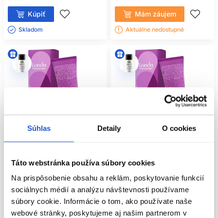
Kúpiť
Mám záujem
Skladom ㅤ
Aktuálne nedostupné
Súhlas
Detaily
O cookies
Táto webstránka používa súbory cookies
Oficiálna distribúcia
Oficiálna distribúcia
Na prispôsobenie obsahu a reklám, poskytovanie funkcií
sociálnych médií a analýzu návštevnosti používame
Londa Professional Permanent
Londa Professional Permanent
Color farba na vlasy 8/81 60ml
Color farba na vlasy 10/16 60ml
súbory cookie. Informácie o tom, ako používate naše
webové stránky, poskytujeme aj našim partnerom v
Londa Professional
Londa Professional