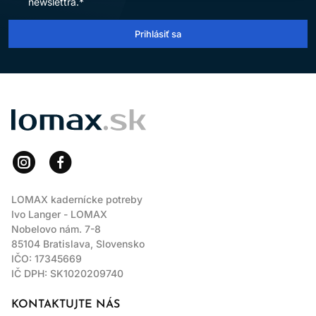
newslettra.*
Prihlásiť sa
LOMAX
LOMAX kadernícke potreby
Ivo Langer - LOMAX
Nobelovo nám. 7-8
85104 Bratislava, Slovensko
IČO: 17345669
IČ DPH: SK1020209740
KONTAKTUJTE NÁS