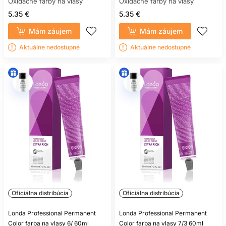
šampón na pokožku hlavy, masku podľa stavu dĺžok a
Oxidačné farby na vlasy
Oxidačné farby na vlasy
styling podľa požadovaného výsledku účesu.
5.35 €
5.35 €
Mám záujem
Mám záujem
Aktuálne nedostupné
Aktuálne nedostupné
Oficiálna distribúcia
Oficiálna distribúcia
Londa Professional Permanent
Londa Professional Permanent
Color farba na vlasy 6/ 60ml
Color farba na vlasy 7/3 60ml