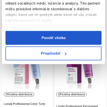
oblasti sociálnych médií, inzercie a analýzy. Títo partneri
Oxidačné farby na vlasy
Oxidačné farby na vlasy
môžu príslušné informácie skombinovať s ďalšími
5.35 €
5.35 €
údajmi, ktoré ste im poskytli alebo ktoré od vás získali,
Kúpiť
Mám záujem
keď ste používali ich služby.
Skladom ㅤ
Aktuálne nedostupné
Povoliť všetko
Prispôsobiť
Oficiálna distribúcia
Oficiálna distribúcia
Londa Professional Color Tune
Londa Professional Permanent