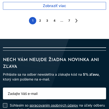
Zobraziť viac
1
2
3
4
...
7
Nasledujúca
strana
NECH VÁM NEUJDE ŽIADNA NOVINKA ANI
ZĽAVA
Prihláste sa na odber newslettra a získajte kód na
5% zľavu
,
ktorý vám pošleme na e-mail.
Súhlasím so
spracovaním osobných údajov
na účely odberu